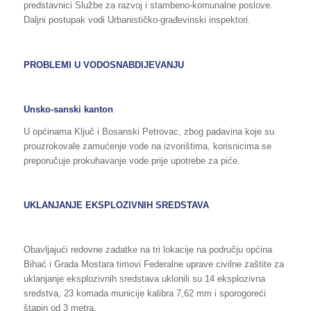
predstavnici Službe za razvoj i stambeno-komunalne poslove.
Daljni postupak vodi Urbanističko-građevinski inspektori.
PROBLEMI U VODOSNABDIJEVANJU
Unsko-sanski kanton
U općinama Ključ i Bosanski Petrovac, zbog padavina koje su
prouzrokovale zamućenje vode na izvorištima, korisnicima se
preporučuje prokuhavanje vode prije upotrebe za piće.
UKLANJANJE EKSPLOZIVNIH SREDSTAVA
Obavljajući redovne zadatke na tri lokacije na području općina
Bihać i Grada Mostara timovi Federalne uprave civilne zaštite za
uklanjanje eksplozivnih sredstava uklonili su 14 eksplozivna
sredstva, 23 komada municije kalibra 7,62 mm i sporogoreći
štapin od 3 metra.