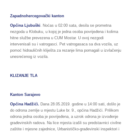
Zapadnohercegovački kanton
Općina Ljubuški
. Noćas u 02:00 sata, desila se prometna
nezgoda u Klobuku, u kojoj je jedna osoba povrijeđena i kolima
hitne službe prevezena u CUM Mostar. U ovoj nezgodi
intervenisali su i vatrogasci. Pet vatrogasaca sa dva vozila, uz
pomoć hidrauličnih kliješta za rezanje lima pomagali u izvlačenju
unesrećenog iz vozila.
KLIZANJE TLA
Kanton Sarajevo
Općina Hadžići.
Dana 28.05.2019. godine u 14:00 sati, došlo je
do odrona zemlje u mjestu Luke br. 9., općina Hadžići. Prilikom
odrona jedna osoba je povrijeđena, a uzrok odrona je izvođenje
građevinskih radova. Na lice mjesta izašli su predstavnici civilne
zaštite i mjesne zajednice, Urbanističko-građevinski inspektori i