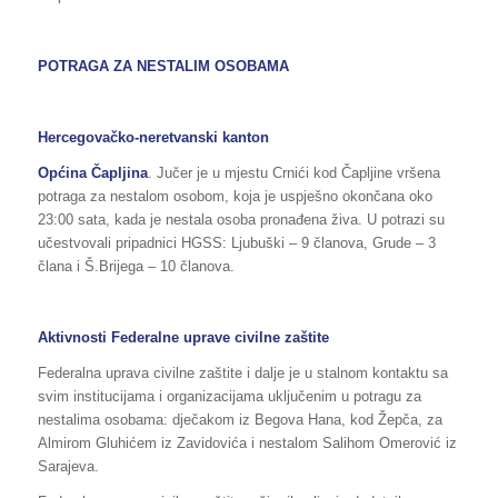
POTRAGA ZA NESTALIM OSOBAMA
Hercegovačko-neretvanski kanton
Općina Čapljina
. Jučer je u mjestu Crnići kod Čapljine vršena
potraga za nestalom osobom, koja je uspješno okončana oko
23:00 sata, kada je nestala osoba pronađena živa. U potrazi su
učestvovali pripadnici HGSS: Ljubuški – 9 članova, Grude – 3
člana i Š.Brijega – 10 članova.
Aktivnosti Federalne uprave civilne zaštite
Federalna uprava civilne zaštite i dalje je u stalnom kontaktu sa
svim institucijama i organizacijama uključenim u potragu za
nestalima osobama: dječakom iz Begova Hana, kod Žepča, za
Almirom Gluhićem iz Zavidovića i nestalom Salihom Omerović iz
Sarajeva.