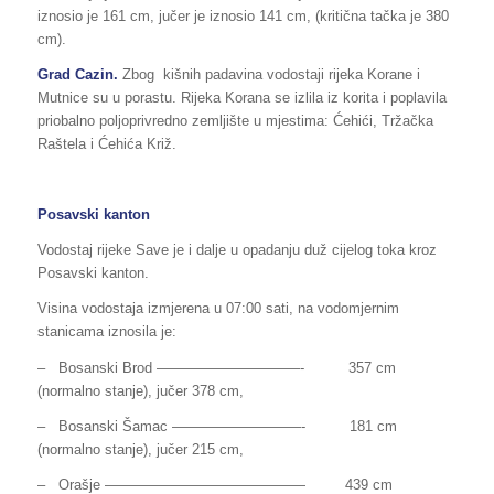
iznosio je 161 cm, jučer je iznosio 141 cm, (kritična tačka je 380
cm).
Grad Cazin.
Zbog kišnih padavina vodostaji rijeka Korane i
Mutnice su u porastu. Rijeka Korana se izlila iz korita i poplavila
priobalno poljoprivredno zemljište u mjestima: Ćehići, Tržačka
Raštela i Ćehića Križ.
Posavski kanton
Vodostaj rijeke Save je i dalje u opadanju duž cijelog toka kroz
Posavski kanton.
Visina vodostaja izmjerena u 07:00 sati, na vodomjernim
stanicama iznosila je:
– Bosanski Brod —————­­­­­­­—————- 357 cm
(normalno stanje), jučer 378 cm,
– Bosanski Šamac —————————- 181 cm
(normalno stanje), jučer 215 cm,
– Orašje —————————————— 439 cm