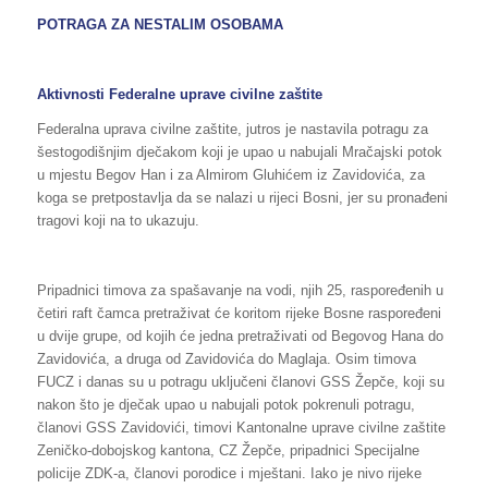
POTRAGA ZA NESTALIM OSOBAMA
Aktivnosti Federalne uprave civilne zaštite
Federalna uprava civilne zaštite, jutros je nastavila potragu za
šestogodišnjim dječakom koji je upao u nabujali Mračajski potok
u mjestu Begov Han i za Almirom Gluhićem iz Zavidovića, za
koga se pretpostavlja da se nalazi u rijeci Bosni, jer su pronađeni
tragovi koji na to ukazuju.
Pripadnici timova za spašavanje na vodi, njih 25, raspoređenih u
četiri raft čamca pretraživat će koritom rijeke Bosne raspoređeni
u dvije grupe, od kojih će jedna pretraživati od Begovog Hana do
Zavidovića, a druga od Zavidovića do Maglaja. Osim timova
FUCZ i danas su u potragu uključeni članovi GSS Žepče, koji su
nakon što je dječak upao u nabujali potok pokrenuli potragu,
članovi GSS Zavidovići, timovi Kantonalne uprave civilne zaštite
Zeničko-dobojskog kantona, CZ Žepče, pripadnici Specijalne
policije ZDK-a, članovi porodice i mještani. Iako je nivo rijeke