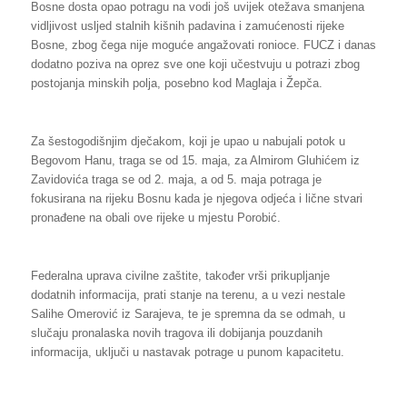
Bosne dosta opao potragu na vodi još uvijek otežava smanjena
vidljivost usljed stalnih kišnih padavina i zamućenosti rijeke
Bosne, zbog čega nije moguće angažovati ronioce. FUCZ i danas
dodatno poziva na oprez sve one koji učestvuju u potrazi zbog
postojanja minskih polja, posebno kod Maglaja i Žepča.
Za šestogodišnjim dječakom, koji je upao u nabujali potok u
Begovom Hanu, traga se od 15. maja, za Almirom Gluhićem iz
Zavidovića traga se od 2. maja, a od 5. maja potraga je
fokusirana na rijeku Bosnu kada je njegova odjeća i lične stvari
pronađene na obali ove rijeke u mjestu Porobić.
Federalna uprava civilne zaštite, također vrši prikupljanje
dodatnih informacija, prati stanje na terenu, a u vezi nestale
Salihe Omerović iz Sarajeva, te je spremna da se odmah, u
slučaju pronalaska novih tragova ili dobijanja pouzdanih
informacija, uključi u nastavak potrage u punom kapacitetu.