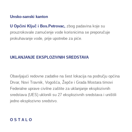
Unsko-sanski kanton
U Općini Ključ i Bos.Petrovac,
zbog padavina koje su
prouzrokovale zamućenje vode korisnicima se preporučuje
prokuhavanje vode, prije upotrebe za piće.
UKLANJANJE EKSPLOZIVNIH SREDSTAVA
Obavljajući redovne zadatke na šest lokacija na području općina
Drvar, Novi Travnik, Vogošća, Žepče i Grada Mostara timovi
Federalne uprave civilne zaštite za uklanjanje eksplozivnih
sredstava (UES) uklonili su 27 eksplozivnih sredstava i uništili
jedno eksplozivno sredstvo.
O S T A L O