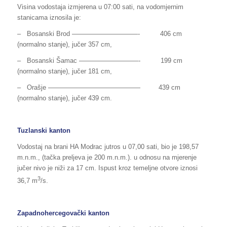
Visina vodostaja izmjerena u 07:00 sati, na vodomjernim
stanicama iznosila je:
– Bosanski Brod —————­­­­­­­—————- 406 cm
(normalno stanje), jučer 357 cm,
– Bosanski Šamac —————————- 199 cm
(normalno stanje), jučer 181 cm,
– Orašje —————————————— 439 cm
(normalno stanje), jučer 439 cm.
Tuzlanski kanton
Vodostaj na brani HA Modrac jutros u 07,00 sati, bio je 198,57
m.n.m., (tačka preljeva je 200 m.n.m.). u odnosu na mjerenje
jučer nivo je niži za 17 cm. Ispust kroz temeljne otvore iznosi
3
36,7 m
/s.
Zapadnohercegovački kanton