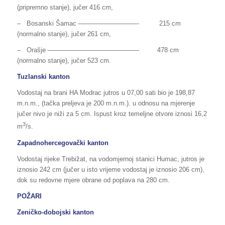
(pripremno stanje), jučer 416 cm,
– Bosanski Šamac —————————- 215 cm
(normalno stanje), jučer 261 cm,
– Orašje —————————————— 478 cm
(normalno stanje), jučer 523 cm.
Tuzlanski kanton
Vodostaj na brani HA Modrac jutros u 07,00 sati bio je 198,87
m.n.m., (tačka preljeva je 200 m.n.m.). u odnosu na mjerenje
jučer nivo je niži za 5 cm. Ispust kroz temeljne otvore iznosi 16,2
3
m
/s.
Zapadnohercegovački kanton
Vodostaj rijeke Trebižat, na vodomjernoj stanici Humac, jutros je
iznosio 242 cm (jučer u isto vrijeme vodostaj je iznosio 206 cm),
dok su redovne mjere obrane od poplava na 280 cm.
POŽARI
Zeničko-dobojski kanton