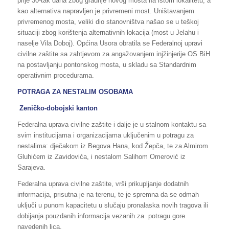
prije 30-tak dana zbog gradnje novog mosta na istom lokalitetu, a
kao alternativa napravljen je privremeni most. Uništavanjem
privremenog mosta, veliki dio stanovništva našao se u teškoj
situaciji zbog korištenja alternativnih lokacija (most u Jelahu i
naselje Vila Doboj). Općina Usora obratila se Federalnoj upravi
civilne zaštite sa zahtjevom za angažovanjem injžinjerije OS BiH
na postavljanju pontonskog mosta, u skladu sa Standardnim
operativnim procedurama.
POTRAGA ZA NESTALIM OSOBAMA
Zeničko-dobojski kanton
Federalna uprava civilne zaštite i dalje je u stalnom kontaktu sa
svim institucijama i organizacijama uključenim u potragu za
nestalima: dječakom iz Begova Hana, kod Žepča, te za Almirom
Gluhićem iz Zavidovića, i nestalom Salihom Omerović iz
Sarajeva.
Federalna uprava civilne zaštite, vrši prikupljanje dodatnih
informacija, prisutna je na terenu, te je spremna da se odmah
uključi u punom kapacitetu u slučaju pronalaska novih tragova ili
dobijanja pouzdanih informacija vezanih za potragu gore
navedenih lica.