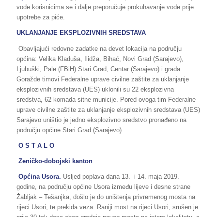
vode korisnicima se i dalje preporučuje prokuhavanje vode prije
upotrebe za piće.
UKLANJANJE EKSPLOZIVNIH SREDSTAVA
Obavljajući redovne zadatke na devet lokacija na području
općina: Velika Kladuša, Ilidža, Bihać, Novi Grad (Sarajevo),
Ljubuški, Pale (FBiH) Stari Grad, Centar (Sarajevo) i grada
Goražde timovi Federalne uprave civilne zaštite za uklanjanje
eksplozivnih sredstava (UES) uklonili su 22 eksplozivna
sredstva, 62 komada sitne municije. Pored ovoga tim Federalne
uprave civilne zaštite za uklanjanje eksplozivnih sredstava (UES)
Sarajevo uništio je jedno eksplozivno sredstvo pronađeno na
području općine Stari Grad (Sarajevo).
O S T A L O
Zeničko-dobojski kanton
Općina Usora.
Usljed poplava dana 13. i 14. maja 2019.
godine, na području općine Usora između lijeve i desne strane
Žabljak – Tešanjka, došlo je do uništenja privremenog mosta na
rijeci Usori, te prekida veza. Raniji most na rijeci Usori, srušen je