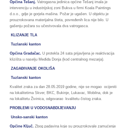
Općina Tešanj.
Vatrogasna jedinica općine Tešanj imala je
intervenciju u industrijskoj zoni Bukva u firmi Koala Paintings
d.o.o., gdje je gorjela mašina. Požar je ugašen. U objektu je
prouzrokovana materijalna šteta, povređenih lica nije bilo. U
gašenju požara su učestvovala dva vatrogasca.
KLIZANJE TLA
Tuzlanski kanton
Općina Gradačac.
U protekla 24 sata prijavljena je reaktivacija
klizišta u naselju Međiđa Donja (kod centralnog mezarja).
ZAGAĐIVANJE OKOLIŠA
Tuzlanski kanton
Kvalitet zraka za dan 28.05.2019 godine, nije se mogao ocijeniti
na lokalitetima Skver, BKC, Bukinje, Lukavac, Mobilna, dok je
na lokalitetu Živinica, odgovarao kvalitetu čistog zraka.
PROBLEMI U VODOSNABDIJEVANJU
Unsko-sanski kanton
Općine Ključ.
Zbog padavina koje su prouzrokovale zamućenje