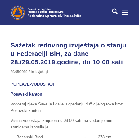
Sažetak redovnog izvještaja o stanju
u Federaciji BiH, za dane
28./29.05.2019.godine, do 10:00 sati
/
29/05/2019
in
Izvještaji
POPLAVE-VODOSTAJI
Posavski kanton
Vodostaj rijeke Save je i dalje u opadanju duž cijelog toka kroz
Posavski kanton.
Visina vodostaja izmjerena u 08:00 sati, na vodomjernim
stanicama iznosila je:
– Bosanski Brod —————­­­­­­­—————- 378 cm