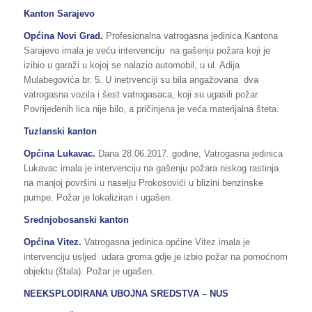
Kanton Sarajevo
Općina Novi Grad.
Profesionalna vatrogasna jedinica Kantona
Sarajevo imala je veću intervenciju na gašenju požara koji je
izibio u garaži u kojoj se nalazio automobil, u ul. Adija
Mulabegovića br. 5. U inetrvenciji su bila angažovana dva
vatrogasna vozila i šest vatrogasaca, koji su ugasili požar.
Povrijeđenih lica nije bilo, a pričinjena je veća materijalna šteta.
Tuzlanski kanton
Općina Lukavac.
Dana 28.06.2017. godine, Vatrogasna jedinica
Lukavac imala je intervenciju na gašenju požara niskog rastinja
na manjoj površini u naselju Prokosovići u blizini benzinske
pumpe. Požar je lokaliziran i ugašen.
Srednjobosanski kanton
Općina Vitez.
Vatrogasna jedinica općine Vitez imala je
intervenciju usljed udara groma gdje je izbio požar na pomoćnom
objektu (štala). Požar je ugašen.
NEEKSPLODIRANA UBOJNA SREDSTVA – NUS