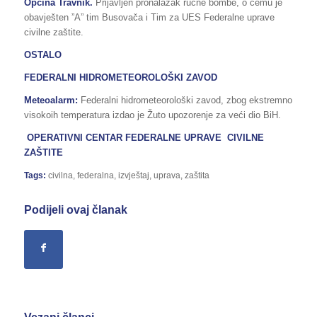
Općina Travnik.
Prijavljen pronalazak ručne bombe, o čemu je
obavješten ”A” tim Busovača i Tim za UES Federalne uprave
civilne zaštite.
OSTALO
FEDERALNI HIDROMETEOROLOŠKI ZAVOD
Meteoalarm:
Federalni hidrometeorološki zavod, zbog ekstremno
visokoih temperatura izdao je Žuto upozorenje za veći dio BiH.
OPERATIVNI CENTAR FEDERALNE UPRAVE CIVILNE
ZAŠTITE
Tags:
civilna
,
federalna
,
izvještaj
,
uprava
,
zaštita
Podijeli ovaj članak