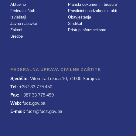
Aktuelno
Planski dokumenti i brošure
Federalni štab
Pravilnici i podzakonski akti
Izvještaji
Obavještenja
Javne nabavke
Sindikat
Zakoni
Pristup informacijama
Uredbe
FEDERALNA UPRAVA CIVILNE ZAŠTITE
Sjedište:
Vitomira Lukića 10, 71000 Sarajevo
Tel:
+387 33 779 450
Fax:
+387 33 779 499
Web:
fucz.gov.ba
E-mail:
fucz@fucz.gov.ba