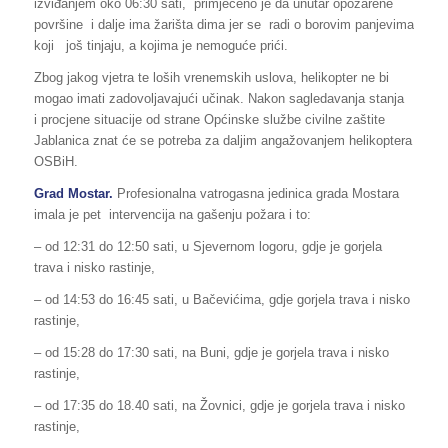
izviđanjem oko 06:30 sati, primjećeno je da unutar opožarene
površine i dalje ima žarišta dima jer se radi o borovim panjevima
koji još tinjaju, a kojima je nemoguće prići.
Zbog jakog vjetra te loših vrenemskih uslova, helikopter ne bi
mogao imati zadovoljavajući učinak. Nakon sagledavanja stanja
i procjene situacije od strane Općinske službe civilne zaštite
Jablanica znat će se potreba za daljim angažovanjem helikoptera
OSBiH.
Grad Mostar.
Profesionalna vatrogasna jedinica grada Mostara
imala je pet intervencija na gašenju požara i to:
– od 12:31 do 12:50 sati, u Sjevernom logoru, gdje je gorjela
trava i nisko rastinje,
– od 14:53 do 16:45 sati, u Bačevićima, gdje gorjela trava i nisko
rastinje,
– od 15:28 do 17:30 sati, na Buni, gdje je gorjela trava i nisko
rastinje,
– od 17:35 do 18.40 sati, na Žovnici, gdje je gorjela trava i nisko
rastinje,