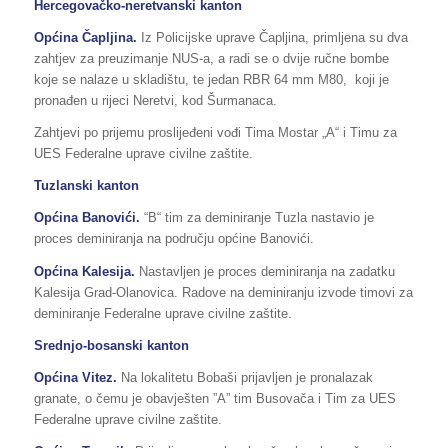
Hercegovačko-neretvanski kanton
Općina Čapljina.
Iz Policijske uprave Čapljina, primljena su dva
zahtjev za preuzimanje NUS-a, a radi se o dvije ručne bombe
koje se nalaze u skladištu, te jedan RBR 64 mm M80, koji je
pronađen u rijeci Neretvi, kod Šurmanaca.
Zahtjevi po prijemu proslijeđeni vođi Tima Mostar „A“ i Timu za
UES Federalne uprave civilne zaštite.
Tuzlanski kanton
Općina Banovići.
“B“ tim za deminiranje Tuzla nastavio je
proces deminiranja na području općine Banovići.
Općina Kalesija.
Nastavljen je proces deminiranja na zadatku
Kalesija Grad-Olanovica. Radove na deminiranju izvode timovi za
deminiranje Federalne uprave civilne zaštite.
Srednjo-bosanski kanton
Općina Vitez.
Na lokalitetu Bobaši prijavljen je pronalazak
granate, o čemu je obavješten ”A” tim Busovača i Tim za UES
Federalne uprave civilne zaštite.