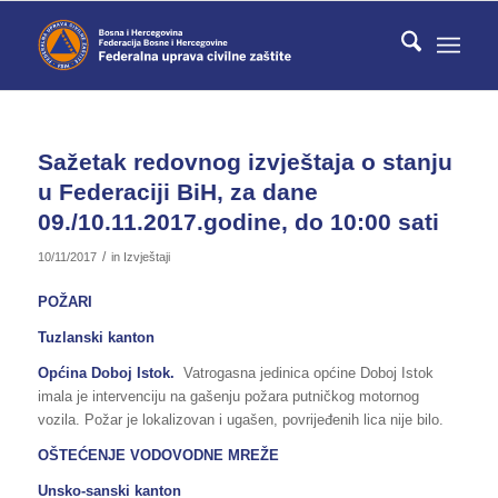
Sažetak redovnog izvještaja o stanju
u Federaciji BiH, za dane
09./10.11.2017.godine, do 10:00 sati
/
10/11/2017
in
Izvještaji
POŽARI
Tuzlanski kanton
Općina Doboj Istok.
Vatrogasna jedinica općine Doboj Istok
imala je intervenciju na gašenju požara putničkog motornog
vozila. Požar je lokalizovan i ugašen, povrijeđenih lica nije bilo.
OŠTEĆENJE VODOVODNE MREŽE
Unsko-sanski kanton