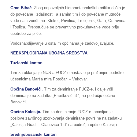
Grad Bihać
. Zbog nepovoljnih hidrometeoroloških prilika došlo je
do povećane izdašnosti a samim tim i do povećane mutnoće
vode na izvorištima: Klokot, Privilica, Trebljenik, Gata, Ostrovica
i Toplica. Preporučuje se preventivno prokuhavanje vode prije
upotrebe za piiće.
Vodosnabdijevanje u ostalim općinama je zadovoljavajuće.
NEEKSPLODIRANA UBOJNA SREDSTVA
Tuzlanski kanton
Tim za uklanjanje NUS-a FUCZ-e nastavio je pružanjee podrške
učesnicima Marša mira Potočari – Vukovar.
Općina Banovići.
Tim za deminiranje FUCZ-e, i dalje vrši
deminiranje na zadatku „Pribitkovići 3.“, na području općine
Banovići.
Općina Kalesija.
Tim za deminiranje FUCZ-e obavljao je
poslove završnog uzorkovanja deminirane površine na zadatku
„Kalesija Grad – Olanovica 1 d“ na području općine Kalesija.
Srednjobosanski kanton