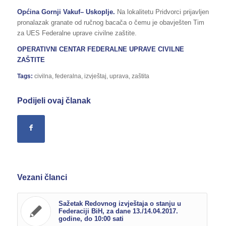
Općina Gornji Vakuf– Uskoplje.
Na lokalitetu Pridvorci prijavljen
pronalazak granate od ručnog bacača o čemu je obavješten Tim
za UES Federalne uprave civilne zaštite.
OPERATIVNI CENTAR FEDERALNE UPRAVE
CIVILNE
ZAŠTITE
Tags:
civilna
,
federalna
,
izvještaj
,
uprava
,
zaštita
Podijeli ovaj članak
Vezani članci
Sažetak Redovnog izvještaja o stanju u
Federaciji BiH, za dane 13./14.04.2017.
godine, do 10:00 sati