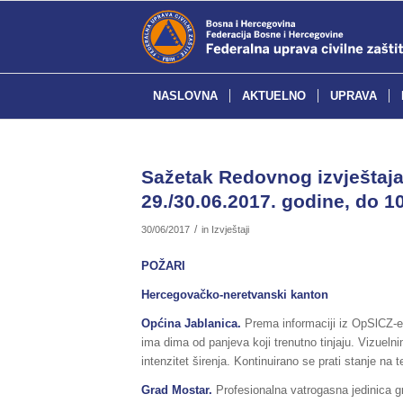
NASLOVNA
AKTUELNO
UPRAVA
Sažetak Redovnog izvještaja 
29./30.06.2017. godine, do 10
/
30/06/2017
in
Izvještaji
POŽARI
Hercegovačko-neretvanski kanton
Općina Jablanica.
Prema informaciji iz OpSlCZ-e 
ima dima od panjeva koji trenutno tinjaju. Vizueln
intenzitet širenja. Kontinuirano se prati stanje na t
Grad Mostar.
Profesionalna vatrogasna jedinica gr