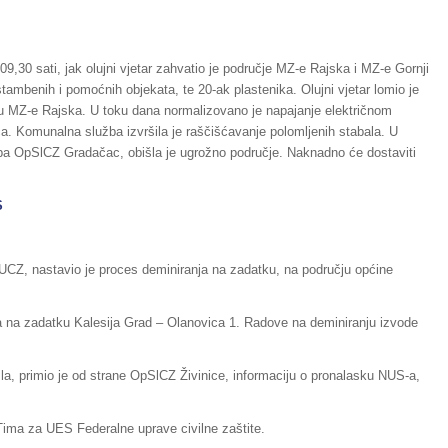
9,30 sati, jak olujni vjetar zahvatio je područje MZ-e Rajska i MZ-e Gornji
tambenih i pomoćnih objekata, te 20-ak plastenika. Olujni vjetar lomio je
u MZ-e Rajska. U toku dana normalizovano je napajanje električnom
a. Komunalna služba izvršila je raščišćavanje polomljenih stabala. U
pa OpSlCZ Gradačac, obišla je ugrožno područje. Naknadno će dostaviti
S
UCZ, nastavio je proces deminiranja na zadatku, na području općine
a na zadatku Kalesija Grad – Olanovica 1. Radove na deminiranju izvode
zla, primio je od strane OpSlCZ Živinice, informaciju o pronalasku NUS-a,
i Tima za UES Federalne uprave civilne zaštite.