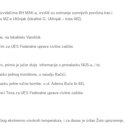
zviđačima BH MAK-a, izvršili su snimanje sumnjivih površina kao i
u MZ-e Ulišnjak (lokalitet G. Ulišnjak – kota 482).
e, na lokalitetu Varošluk.
im za UES Federalne uprave civilne zaštite.
vo, primio je jučer dvije informacije o pronalasku NUS-a, i to:
asku jednog tromblona, u naselju Bačići,
alasku jedne ručne bombe, u ul. Adema Buće br.441.
nici Tima za UES Federalne uprave civilne zaštite.
zbog ekstremno visokoih temperatura, i za danas je izdao Žuto upozorenje,