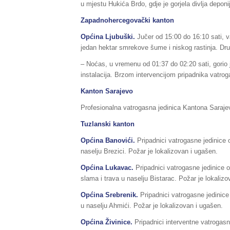
u mjestu Hukića Brdo, gdje je gorjela divlja depon
Zapadnohercegovački kanton
Općina Ljubuški.
Jučer od 15:00 do 16:10 sati, va
jedan hektar smrekove šume i niskog rastinja. Drugi
– Noćas, u vremenu od 01:37 do 02:20 sati, gorio 
instalacija. Brzom intervencijom pripadnika vatroga
Kanton Sarajevo
Profesionalna vatrogasna jedinica Kantona Sarajevo 
Tuzlanski kanton
Općina Banovići.
Pripadnici vatrogasne jedinice 
naselju Brezici. Požar je lokalizovan i ugašen.
Općina Lukavac.
Pripadnici vatrogasne jedinice o
slama i trava u naselju Bistarac. Požar je lokalizo
Općina Srebrenik.
Pripadnici vatrogasne jedinice 
u naselju Ahmići. Požar je lokalizovan i ugašen.
Općina Živinice.
Pripadnici interventne vatrogasn