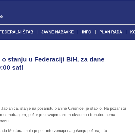
FEDERALNI ŠTAB
JAVNE NABAVKE
INFO
PLAN RADA
K
o stanju u Federaciji BiH, za dane
:00 sati
Jablanica, stanje na požarištu planine Čvrsnice, je stabilo. Na požarištu
im osmatranjem, požar je u svojim ranijim okvirima i trenutno nema
erenu.
ada Mostara imala je pet intervencija na gašenju požara, i to: