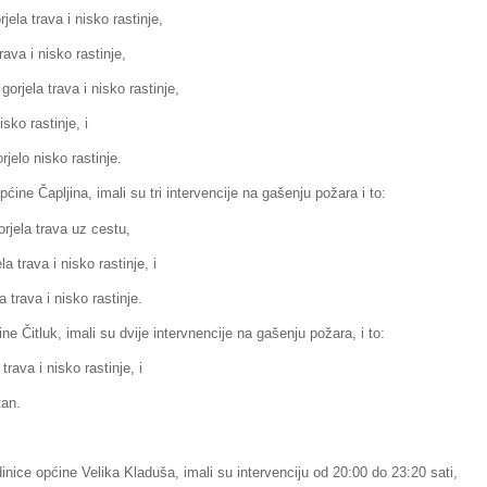
ela trava i nisko rastinje,
rava i nisko rastinje,
gorjela trava i nisko rastinje,
isko rastinje, i
rjelo nisko rastinje.
ćine Čapljina, imali su tri intervencije na gašenju požara i to:
orjela trava uz cestu,
a trava i nisko rastinje, i
 trava i nisko rastinje.
ne Čitluk, imali su dvije intervnencije na gašenju požara, i to:
trava i nisko rastinje, i
tan.
inice općine Velika Kladuša, imali su intervenciju od 20:00 do 23:20 sati,