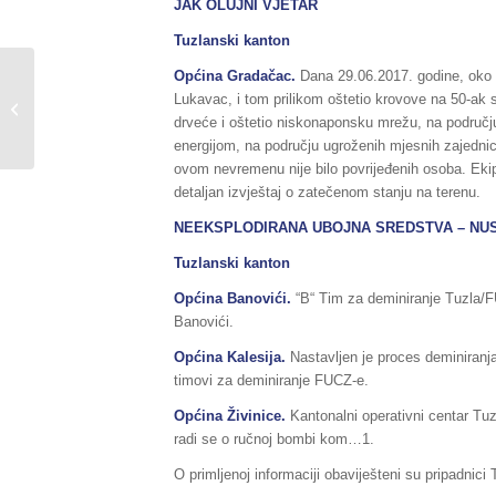
JAK OLUJNI VJETAR
Tuzlanski kanton
Općina Gradačac.
Dana 29.06.2017. godine, oko 0
Sažetak Redovnog izvještaja o stanju
Lukavac, i tom prilikom oštetio krovove na 50-ak s
u Federaciji BiH, za dane
drveće i oštetio niskonaponsku mrežu, na područj
28./29.06.2017....
energijom, na području ugroženih mjesnih zajednic
ovom nevremenu nije bilo povrijeđenih osoba. Eki
detaljan izvještaj o zatečenom stanju na terenu.
NEEKSPLODIRANA UBOJNA SREDSTVA – NU
Tuzlanski kanton
Općina Banovići.
“B“ Tim za deminiranje Tuzla/F
Banovići.
Općina Kalesija.
Nastavljen je proces deminiranj
timovi za deminiranje FUCZ-e.
Općina Živinice.
Kantonalni operativni centar Tu
radi se o ručnoj bombi kom…1.
O primljenoj informaciji obaviješteni su pripadnic