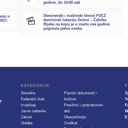
godine, do 10:00 sati
Deminerski i mašinski timovi FUCZ
anju u
deminirali lokaciju Dolovi – Čelićka
2017.
Rijeka na kojoj je u martu ove godine
poginula jedna osoba
KATEGORIJE
F
Aktuelno
Planski dokumenti i
S
Federalni štab
brošure
T
Izvještaji
Pravilnici i podzakonski
F
Javne nabavke
akti
W
Zakoni
Obavještenja
E
Uredbe
Sindikat