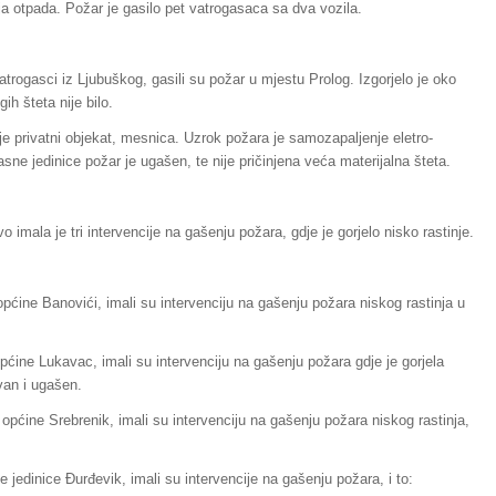
ija otpada. Požar je gasilo pet vatrogasaca sa dva vozila.
trogasci iz Ljubuškog, gasili su požar u mjestu Prolog. Izgorjelo je oko
h šteta nije bilo.
je privatni objekat, mesnica. Uzrok požara je samozapaljenje eletro-
sne jedinice požar je ugašen, te nije pričinjena veća materijalna šteta.
imala je tri intervencije na gašenju požara, gdje je gorjelo nisko rastinje.
općine Banovići, imali su intervenciju na gašenju požara niskog rastinja u
pćine Lukavac, imali su intervenciju na gašenju požara gdje je gorjela
van i ugašen.
općine Srebrenik, imali su intervenciju na gašenju požara niskog rastinja,
e jedinice Đurđevik, imali su intervencije na gašenju požara, i to: