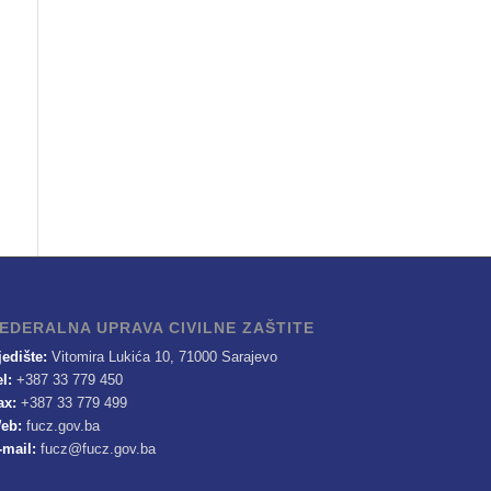
EDERALNA UPRAVA CIVILNE ZAŠTITE
jedište:
Vitomira Lukića 10, 71000 Sarajevo
el:
+387 33 779 450
ax:
+387 33 779 499
eb:
fucz.gov.ba
-mail:
fucz@fucz.gov.ba