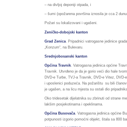
– na divljoj deponiji otpada, i
– šumi (opožarena površina iznosila je cca 2 dunum
Požari su lokalizovani i ugašeni.
Zeničko-dobojski kanton
Grad Zenica
. Pripadnici vatrogasne jedinice grada
„Konzum“, na Bulevaru.
Srednjobosanski kanton
Općina Travnik
. Vatrogasna jedinica općine Travn
Travnik. Utvrđeno je da je gorio veći dio hale tvor
DVD-e Turbe, TVJ-a Travnik, DVD-e Vitez, DVD-e S
i uposlenici poduzeća. Na požarištu su bili član
je ugašen, a na licu mjesta su ostali dio pripadnik
Oko tridesetak dijelatnika su zbrinuti od strane m
lakšim posjekotinama i opeklinama.
Općina Busovača
. Vatrogasna jedinica općine Bu
potpunosti izgorio pomoćni objekt, štala sa 800 ba