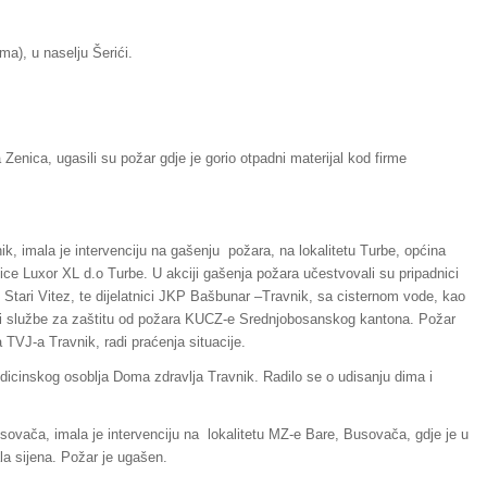
a), u naselju Šerići.
 Zenica, ugasili su požar gdje je gorio otpadni materijal kod firme
ik, imala je intervenciju na gašenju požara, na lokalitetu Turbe, općina
nice Luxor XL d.o Turbe. U akciji gašenja požara učestvovali su pripadnici
tari Vitez, te dijelatnici JKP Bašbunar –Travnik, sa cisternom vode, kao
ovi službe za zaštitu od požara KUCZ-e Srednjobosanskog kantona. Požar
a TVJ-a Travnik, radi praćenja situacije.
edicinskog osoblja Doma zdravlja Travnik. Radilo se o udisanju dima i
sovača, imala je intervenciju na lokalitetu MZ-e Bare, Busovača, gdje je u
la sijena. Požar je ugašen.