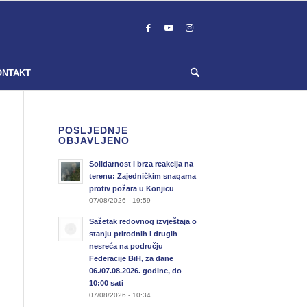
ONTAKT
POSLJEDNJE
OBJAVLJENO
Solidarnost i brza reakcija na
terenu: Zajedničkim snagama
protiv požara u Konjicu
07/08/2026 - 19:59
Sažetak redovnog izvještaja o
stanju prirodnih i drugih
nesreća na području
Federacije BiH, za dane
06./07.08.2026. godine, do
10:00 sati
07/08/2026 - 10:34