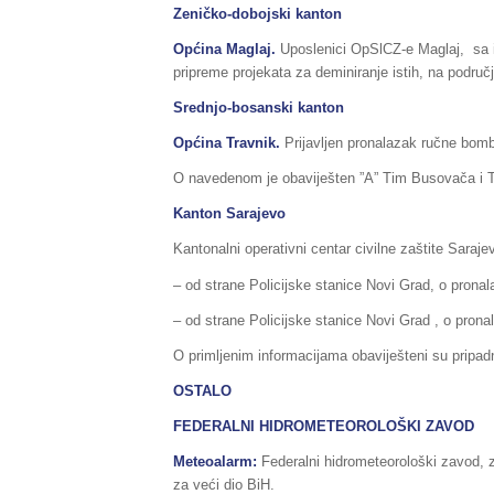
Zeničko-dobojski kanton
Općina Maglaj.
Uposlenici OpSlCZ-e Maglaj, sa i
pripreme projekata za deminiranje istih, na područj
Srednjo-bosanski kanton
Općina Travnik.
Prijavljen pronalazak ručne bomb
O navedenom je obaviješten ”A” Tim Busovača i T
Kanton Sarajevo
Kantonalni operativni centar civilne zaštite Saraje
– od strane Policijske stanice Novi Grad, o pronal
– od strane Policijske stanice Novi Grad , o pron
O primljenim informacijama obaviješteni su pripad
OSTALO
FEDERALNI HIDROMETEOROLOŠKI ZAVOD
Meteoalarm:
Federalni hidrometeorološki zavod, 
za veći dio BiH.