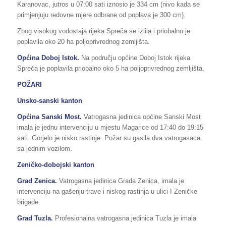
Karanovac, jutros u 07:00 sati iznosio je 334 cm (nivo kada se
primjenjuju redovne mjere odbrane od poplava je 300 cm).
Zbog visokog vodostaja rijeka Spreča se izlila i priobalno je
poplavila oko 20 ha poljoprivrednog zemljišta.
Općina Doboj Istok.
Na području općine Doboj Istok rijeka
Spreča je poplavila priobalno oko 5 ha poljoprivrednog zemljišta.
POŽARI
Unsko-sanski kanton
Općina Sanski Most.
Vatrogasna jedinica općine Sanski Most
imala je jednu intervenciju u mjestu Magarice od 17:40 do 19:15
sati. Gorjelo je nisko rastinje. Požar su gasila dva vatrogasaca
sa jednim vozilom.
Zeničko-dobojski kanton
Grad Zenica.
Vatrogasna jedinica Grada Zenica, imala je
intervenciju na gašenju trave i niskog rastinja u ulici I Zeničke
brigade.
Grad Tuzla.
Profesionalna vatrogasna jedinica Tuzla je imala