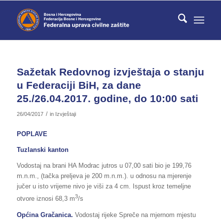
Sažetak Redovnog izvještaja o stanju
u Federaciji BiH, za dane
25./26.04.2017. godine, do 10:00 sati
/
26/04/2017
in
Izvještaji
POPLAVE
Tuzlanski kanton
Vodostaj na brani HA Modrac jutros u 07,00 sati bio je 199,76
m.n.m., (tačka preljeva je 200 m.n.m.). u odnosu na mjerenje
jučer u isto vrijeme nivo je viši za 4 cm. Ispust kroz temeljne
3
otvore iznosi 68,3 m
/s
Općina Gračanica.
Vodostaj rijeke Spreče na mjernom mjestu