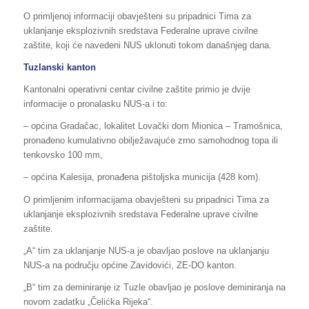
O primljenoj informaciji obavješteni su pripadnici Tima za
uklanjanje eksplozivnih sredstava Federalne uprave civilne
zaštite, koji će navedeni NUS uklonuti tokom današnjeg dana.
Tuzlanski kanton
Kantonalni operativni centar civilne zaštite primio je dvije
informacije o pronalasku NUS-a i to:
– općina Gradačac, lokalitet Lovački dom Mionica – Tramošnica,
pronađeno kumulativno obilježavajuće zrno samohodnog topa ili
tenkovsko 100 mm,
– općina Kalesija, pronađena pištoljska municija (428 kom).
O primljenim informacijama obavješteni su pripadnici Tima za
uklanjanje eksplozivnih sredstava Federalne uprave civilne
zaštite.
„A“ tim za uklanjanje NUS-a je obavljao poslove na uklanjanju
NUS-a na području općine Zavidovići, ZE-DO kanton.
„B“ tim za deminiranje iz Tuzle obavljao je poslove deminiranja na
novom zadatku „Čelićka Rijeka“.