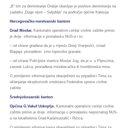
„B“ tim za deminiranje Orašje obavljao je poslove deminiranja na
zadatku „Duge njive – Seljublje“ na području općine Kalesija.
Hercegovačko-neretvanski kantom
Grad Mostar.
Kantonalni operativni centar civilne zaštite primio
je dvije informacije o pronalasku NUS-a i to:
– od strane građana da je u mjestu Donji Vranjevići, iznad
Blagaja, pronađeno zrno topovske granate,
– od strane Policijske stanice Mostar Jug, da je u u Pijescima,
zaseok Lušca, pronađena minobacačka ili tromblonska mina.
O primljenim informacijama obavješteni su pripadnici Tima za
uklanjanje eksplozivnih sredstava Federalne uprave civilne
zaštite.
Srednjobosanski kanton
Općina
G
.
Vakuf
Uskoplje
.
Kantonalni operativni centar civilne
zaštite primio je dvije informacije o pronalasku nepoznatog NUS-
a na lokalitetima Grad-Karamustafić i Ričica.
O primljenim informacijama obavješteni su pripadnici Tima za