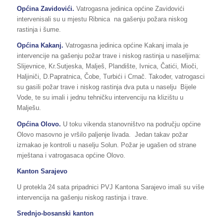
Općina Zavidovići.
Vatrogasna jedinica općine Zavidovići
intervenisali su u mjestu Ribnica na gašenju požara niskog
rastinja i šume.
Općina Kakanj.
Vatrogasna jedinica općine Kakanj imala je
intervencije na gašenju požar trave i niskog rastinja u naseljima:
Slijevnice, Kr.Sutjeska, Malješ, Plandište, Ivnica, Čatići, Mioči,
Haljiniči, D.Papratnica, Čobe, Turbići i Crnač. Također, vatrogasci
su gasili požar trave i niskog rastinja dva puta u naselju Bijele
Vode, te su imali i jednu tehničku intervenciju na klizištu u
Malješu.
Općina Olovo.
U toku vikenda stanovništvo na području općine
Olovo masovno je vršilo paljenje livada. Jedan takav požar
izmakao je kontroli u naselju Solun. Požar je ugašen od strane
mještana i vatrogasaca općine Olovo.
Kanton Sarajevo
U protekla 24 sata pripadnici PVJ Kantona Sarajevo imali su više
intervencija na gašenju niskog rastinja i trave.
Srednjo-bosanski kanton