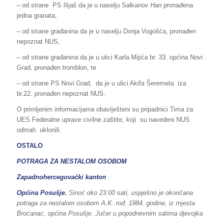
– od strane PS Ilijaš da je u naselju Salkanov Han pronađena
jedna granata,
– od strane građanina da je u naselju Donja Vogošća, pronađen
nepoznat NUS,
– od strane građanina da je u ulici Karla Mijića br. 33. općina Novi
Grad, pronađen tromblon, te
– od strane PS Novi Grad, da je u ulici Akifa Šeremeta iza
br.22. pronađen nepoznat NUS.
O primljenim informacijama obaviješteni su pripadnici Tima za
UES Federalne uprave civilne zaštite, koji su navedeni NUS
odmah uklonili.
OSTALO
POTRAGA ZA NESTALOM OSOBOM
Zapadnohercegovački kanton
Općina Posušje.
Sinoć oko 23:00 sati, uspješno je okončana
potraga za nestalom osobom A.K. rođ. 1984. godine, iz mjesta
Broćanac, općina Posušje. Jučer u popodnevnim satima djevojka