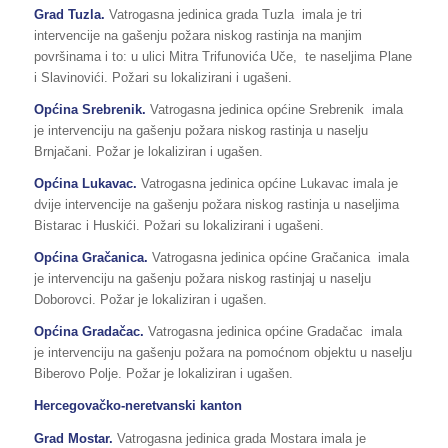
Grad Tuzla.
Vatrogasna jedinica grada Tuzla imala je tri
intervencije na gašenju požara niskog rastinja na manjim
površinama i to: u ulici Mitra Trifunovića Uče, te naseljima Plane
i Slavinovići. Požari su lokalizirani i ugašeni.
Općina Srebrenik.
Vatrogasna jedinica općine Srebrenik imala
je intervenciju na gašenju požara niskog rastinja u naselju
Brnjačani. Požar je lokaliziran i ugašen.
Općina Lukavac.
Vatrogasna jedinica općine Lukavac imala je
dvije intervencije na gašenju požara niskog rastinja u naseljima
Bistarac i Huskići. Požari su lokalizirani i ugašeni.
Općina Gračanica.
Vatrogasna jedinica općine Gračanica imala
je intervenciju na gašenju požara niskog rastinjaj u naselju
Doborovci. Požar je lokaliziran i ugašen.
Općina Gradačac.
Vatrogasna jedinica općine Gradačac imala
je intervenciju na gašenju požara na pomoćnom objektu u naselju
Biberovo Polje. Požar je lokaliziran i ugašen.
Hercegovačko-neretvanski kanton
Grad Mostar.
Vatrogasna jedinica grada Mostara imala je