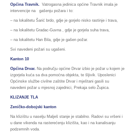
Općina Travnik.
Vatrogasna jedinica općine Travnik imala je
intervencije na gašenju požara i to:
– na lokalitetu Šarić brdo, gdje je gorjelo nisko rastinje i trava,
– na lokalitetu Gradac-Guvna , gdje je gorjela suha trava,
– na lokalitetu Han Bila, gdje je gašen požar.
Svi navedeni požari su ugašeni.
Kanton 10
Općina Drvar.
Na području općine Drvar izbio je požar u kojem je
izgorjela kuća sa dva pomoćna objekta, te šljivik. Uposlenici
Općinske službe civilne zaštite Drvar i mještani gasili su
navedeni požar u mjesnoj zajednici, Prekaja selo Župica.
KLIZANJE TLA
Zeničko-dobojski kanton
Na klizištu u naselju Malješ stanje je stabilno. Radovi su vršeni i
u dane vikenda na rasterećenju klizišta, kao i na kanalisanju
podzemnih voda.