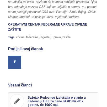
se udaljila od kuće, obzirom da je imala pshičkih problema. Njen
brat odmah je pozvao GSS koji se uključio u potrazi, a u pomoć
su im pristigli pripadnici GSS-ova: Posušje, Široki Brijeg, Čitluk,
Mostar, Imotski, te policija, lovci, mještani i rodbina.
OPERATIVNI CENTAR FEDERALNE UPRAVE CIVILNE
ZAŠTITE
Tags:
civilna
,
federalna
,
izvještaj
,
uprava
,
zaštita
Podijeli ovaj članak
Vezani članci
Sažetak Redovnog izvještaja o stanju u
Federaciji BiH, za dane 04./05.04.2017.
godine, do 10:00 sati