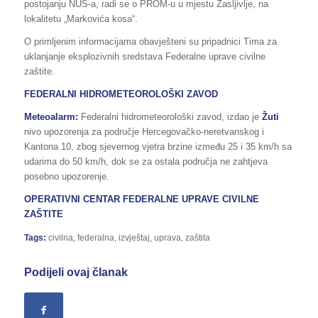
postojanju NUS-a, radi se o PROM-u u mjestu Zasljivlje, na
lokalitetu „Markovića kosa“.
O primljenim informacijama obavješteni su pripadnici Tima za
uklanjanje eksplozivnih sredstava Federalne uprave civilne
zaštite.
FEDERALNI HIDROMETEOROLOŠKI ZAVOD
Meteoalarm:
Federalni hidrometeorološki zavod, izdao je
Žuti
nivo upozorenja za područje Hercegovačko-neretvanskog i
Kantona 10, zbog sjevernog vjetra brzine između 25 i 35 km/h sa
udarima do 50 km/h, dok se za ostala područja ne zahtjeva
posebno upozorenje.
OPERATIVNI CENTAR FEDERALNE UPRAVE
CIVILNE
ZAŠTITE
Tags:
civilna
,
federalna
,
izvještaj
,
uprava
,
zaštita
Podijeli ovaj članak