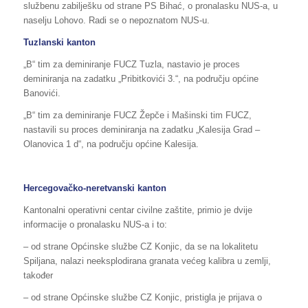
službenu zabilješku od strane PS Bihać, o pronalasku NUS-a, u
naselju Lohovo. Radi se o nepoznatom NUS-u.
Tuzlanski kanton
„B“ tim za deminiranje FUCZ Tuzla, nastavio je proces
deminiranja na zadatku „Pribitkovići 3.“, na području općine
Banovići.
„B“ tim za deminiranje FUCZ Žepče i Mašinski tim FUCZ,
nastavili su proces deminiranja na zadatku „Kalesija Grad –
Olanovica 1 d“, na području općine Kalesija.
Hercegovačko-neretvanski kanton
Kantonalni operativni centar civilne zaštite, primio je dvije
informacije o pronalasku NUS-a i to:
– od strane Općinske službe CZ Konjic, da se na lokalitetu
Spiljana, nalazi neeksplodirana granata većeg kalibra u zemlji,
također
– od strane Općinske službe CZ Konjic, pristigla je prijava o