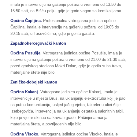
imala je intervenciju na gašenju požara u vremenu od 13:50 do
15:50 sati, na Bišću polju, gdje je gorio vagon sa kemikalijama.
Općina Čapljina.
Profesionalna vatrogasna jedinica općine
Čapljina, imala je intervenciju na gašenju požara od 19:05 do
20:15 sati, u Tasovčićima, gdje je gorila garaža.
Zapadnohercegovački kanton
Općina Posušje.
Vatrogasna jedinica općine Posušje, imala je
intervenciju na gašenju požara u vremenu od 21:00 do 21:30 sati,
pored gradskog stadiona Mokri Dolac, gdje je gorila suha trava,
materijalne štete nije bilo.
Zeničko-dobojski kanton
Općina Kakanj.
Vatrogasna jedinica općine Kakanj, imala je
intervenicije u mjestu Brus, na uklanjanju elektrostuba koji je pao
na putnu komunikaciju, usljed jačeg vjetra, također u ulici Alije
Izetbegovića, intervencija na uklanjanju ostataka salonitnih tabli,
koje je vjetar skinuo sa krova zgrade. Pričinjena manja
materijalna šteta, a povrijeđenih nije bilo.
Općina Visoko.
Vatrogasna jedinica općine Visoko, imala je