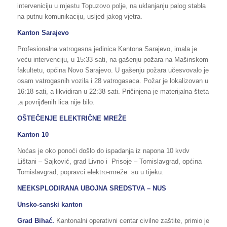
interveniciju u mjestu Topuzovo polje, na uklanjanju palog stabla
na putnu komunikaciju, usljed jakog vjetra.
Kanton Sarajevo
Profesionalna vatrogasna jedinica Kantona Sarajevo, imala je
veću intervenciju, u 15:33 sati, na gašenju požara na Mašinskom
fakultetu, općina Novo Sarajevo. U gašenju požara učesvovalo je
osam vatrogasnih vozila i 28 vatrogasaca. Požar je lokalizovan u
16:18 sati, a likvidiran u 22:38 sati. Pričinjena je materijalna šteta
,a povrijđenih lica nije bilo.
OŠTEČENJE ELEKTRIČNE MREŽE
Kanton 10
Noćas je oko ponoći došlo do ispadanja iz napona 10 kvdv
Lištani – Sajković, grad Livno i Prisoje – Tomislavgrad, općina
Tomislavgrad, popravci elektro-mreže su u tijeku.
NEEKSPLODIRANA UBOJNA SREDSTVA – NUS
Unsko-sanski kanton
Grad Bihać.
Kantonalni operativni centar civilne zaštite, primio je