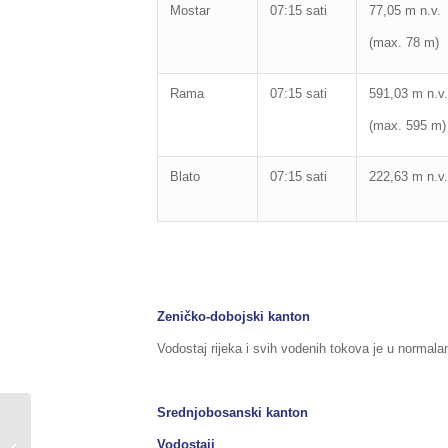
Mostar
07:15 sati
77,05 m n.v.
(max. 78 m)
Rama
07:15 sati
591,03 m n.v.
(max. 595 m)
Blato
07:15 sati
222,63 m n.v.
Zeničko-dobojski kanton
Vodostaj rijeka i svih vodenih tokova je u normala
Srednjobosanski kanton
PREPORUKE ZA
ORGANIZOVANJE I
Vodostaji