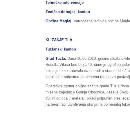
Tehničke intervencije
Zeničko-dobojski kanton
Općina Maglaj.
Vatrogasna jedinica općine Maglaj
KLIZANJE TLA
Tuzlanski kanton
Grad Tuzla.
Dana 16.05.2019. godine službi civilne 
Rudolfa Vikića kod broja 49, čime je ugrožen jedan
lokaciju i konstatovala da se radi o starom klizišt
zemljanim radovima na pripremi terena za postavlj
Operativni centar civilne zaštite grada Tuzla dana 
mjesne zajednice Gornja Obodnica, naselje Dvor, 
duljini od cca 7 metara i prijeti potpunim presijec
na teren radi utvrđivanja stanja na pomenutoj lokac