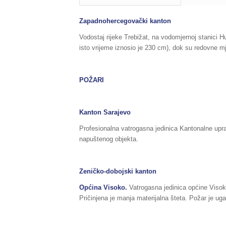
Zapadnohercegovački kanton
Vodostaj rijeke Trebižat, na vodomjernoj stanici H
isto vrijeme iznosio je 230 cm), dok su redovne 
POŽARI
Kanton Sarajevo
Profesionalna vatrogasna jedinica Kantonalne upra
napuštenog objekta.
Ze
ničko-dobojski kanton
Općina Visoko.
Vatrogasna jedinica općine Visoko
Pričinjena je manja materijalna šteta. Požar je ug