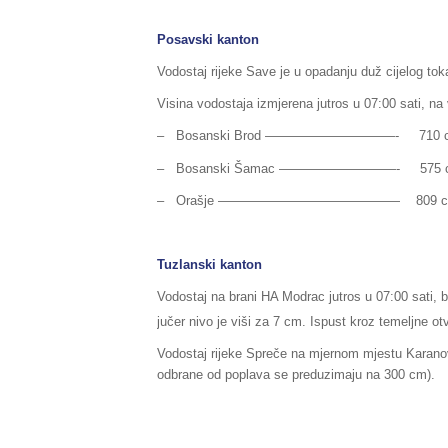
Posavski kanton
Vodostaj rijeke Save je u opadanju duž cijelog to
Visina vodostaja izmjerena jutros u 07:00 sati, na
– Bosanski Brod —————­­­­­­­—————- 710 cm, (
– Bosanski Šamac —————————- 575 cm, (pr
– Orašje —————————————— 809 cm, (prip
Tuzlanski kanton
Vodostaj na brani HA Modrac jutros u 07:00 sati, 
jučer nivo je viši za 7 cm. Ispust kroz temeljne o
Vodostaj rijeke Spreče na mjernom mjestu Karanova
odbrane od poplava se preduzimaju na 300 cm).