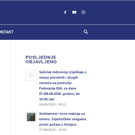
ONTAKT
POSLJEDNJE
OBJAVLJENO
Sažetak redovnog izvještaja o
stanju prirodnih i drugih
nesreća na području
Federacije BiH, za dane
07./08.08.2026. godine, do
10:00 sati
08/08/2026 - 09:11
Solidarnost i brza reakcija na
terenu: Zajedničkim snagama
protiv požara u Konjicu
07/08/2026 - 19:59