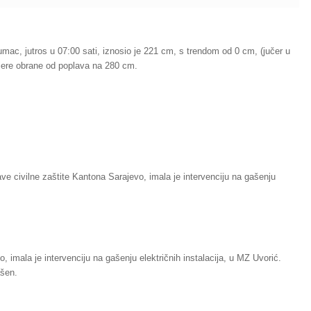
umac, jutros u 07:00 sati, iznosio je 221 cm, s trendom od 0 cm, (jučer u
mjere obrane od poplava na 280 cm.
ve civilne zaštite Kantona Sarajevo, imala je intervenciju na gašenju
, imala je intervenciju na gašenju električnih instalacija, u MZ Uvorić.
ašen.