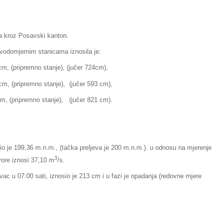
ka kroz Posavski kanton.
 vodomjernim stanicama iznosila je:
pripremno stanje), (jučer 724cm),
ipremno stanje), (jučer 593 cm),
remno stanje), (jučer 821 cm).
bio je 199,36 m.n.m., (tačka preljeva je 200 m.n.m.). u odnosu na mjerenje
3
tvore iznosi 37,10 m
/s.
c u 07:00 sati, iznosio je 213 cm i u fazi je opadanja (redovne mjere