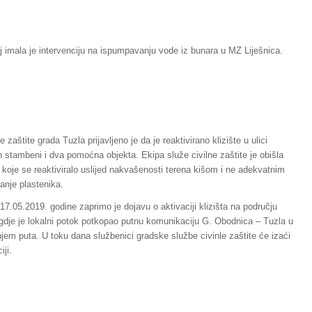
 imala je intervenciju na ispumpavanju vode iz bunara u MZ Liješnica.
zaštite grada Tuzla prijavljeno je da je reaktivirano klizište u ulici
 stambeni i dva pomoćna objekta. Ekipa služe civilne zaštite je obišla
u koje se reaktiviralo uslijed nakvašenosti terena kišom i ne adekvatnim
anje plastenika.
17.05.2019. godine zaprimo je dojavu o aktivaciji klizišta na području
gdje je lokalni potok potkopao putnu komunikaciju G. Obodnica – Tuzla u
anjem puta. U toku dana službenici gradske službe civinle zaštite će izaći
iji.