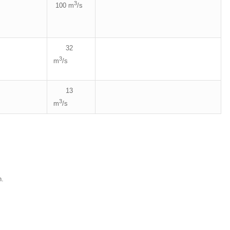
3
100 m
/s
32
3
m
/s
13
3
m
/s
n.