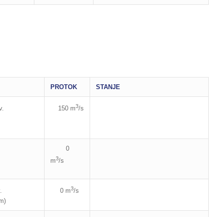
PROTOK
STANJE
3
v.
150 m
/s
0
3
m
/s
3
 n.v.
0 m
/s
m)