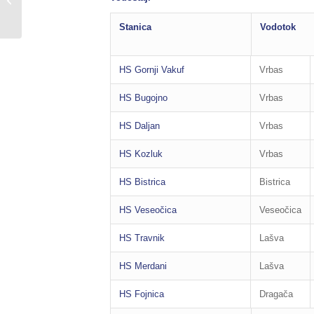
PROVOĐENJE MJERA
NAKON OBILNIH
Stanica
Vodotok
PADAVINA U SLIVU...
HS Gornji Vakuf
Vrbas
HS Bugojno
Vrbas
HS Daljan
Vrbas
HS Kozluk
Vrbas
HS Bistrica
Bistrica
HS Veseočica
Veseočica
HS Travnik
Lašva
HS Merdani
Lašva
HS Fojnica
Dragača