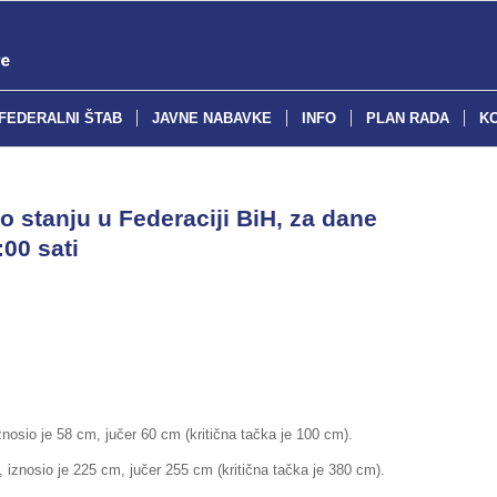
FEDERALNI ŠTAB
JAVNE NABAVKE
INFO
PLAN RADA
K
o stanju u Federaciji BiH, za dane
:00 sati
znosio je 58 cm, jučer 60 cm (kritična tačka je 100 cm).
iznosio je 225 cm, jučer 255 cm (kritična tačka je 380 cm).