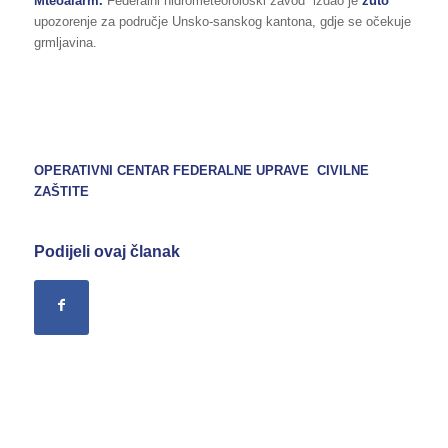
Mteoalarm.
Federalni hidrometeorološki zavod izdao je
žuto
upozorenje za područje Unsko-sanskog kantona, gdje se očekuje
grmljavina.
OPERATIVNI CENTAR FEDERALNE UPRAVE CIVILNE
ZAŠTITE
Podijeli ovaj članak