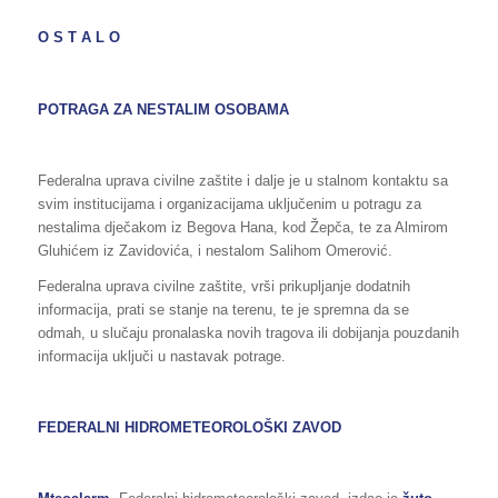
O S T A L O
POTRAGA ZA NESTALIM OSOBAMA
Federalna uprava civilne zaštite i dalje je u stalnom kontaktu sa
svim institucijama i organizacijama uključenim u potragu za
nestalima dječakom iz Begova Hana, kod Žepča, te za Almirom
Gluhićem iz Zavidovića, i nestalom Salihom Omerović.
Federalna uprava civilne zaštite, vrši prikupljanje dodatnih
informacija, prati se stanje na terenu, te je spremna da se
odmah, u slučaju pronalaska novih tragova ili dobijanja pouzdanih
informacija uključi u nastavak potrage.
FEDERALNI HIDROMETEOROLOŠKI ZAVOD