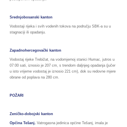
Srednjobosanski kanton
Vodostaji rijeka i svih vodenih tokova na području SBK-a su u
stagnaciji ili opadanju.
Zapadnohercegovački kanton
Vodostaj rijeke Trebižat, na vodomjernoj stanici Humac, jutros u
07:00 sati, iznosio je 207 cm, s trendom daljnjeg opadanja (jučer
u isto vrijeme vodostaj je iznosio 221 cm), dok su redovne mjere
obrane od poplava na 280 cm.
POŽARI
Zeničko-dobojski kanton
Općina Tešanj.
Vatrogasna jedinica općine Tešanj, imala je