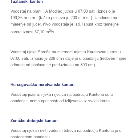
Tuzlanski kanton
Vodostaj na brani HA Modrac jutros u 07:00 sati, iznosio je
199,36 m.n.m., (tačka preljeva je 200 m.n.m.). U odnosu na
mjerenje od jučer, nivo vodostaja je isti. Ispust kroz temeljne
3
otvore iznosi 37,10 m
/s.
Vodostaj rijeke Spreče na mjernom mjestu Karanovac jutros u
07:00 sati, iznosio je 209 cm i dalje je u opadanju (redovne mjere
odbrane od poplava se preduzimaju na 300 cm).
Hercegovačko-neretvanski kanton
Vodostaji jezera, rijeka i rječica na području Kantona su u
opadanju i nema opasnosti od izlijevanja iz svojih korita.
Zeničko-dobojski kanton
Vodostaj rijeka i svih vodenih tokova na području Kantona je u
postepenom opadanju.