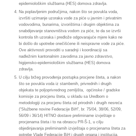
epidemiološkim službama (HES) domova zdravlja.
Na poplavljenim područjima, nakon što se povukla voda,
izvršiti uzimanje uzoraka vode za piće u javnim i privatnim
vodovodima, bunarima, izvorištima i drugim objektima za
snabdijevanje stanovništva vodom za piće, te da se izvrši
kontrola tih uzoraka i predlože odgovarajuće mjere kako ne
bi došlo do upotrebe onečišćene ili neispravne vode za piće.
Ove aktivnosti provoditi u saradnji i koordinaciji sa
nadležnim kantonalnim zavodima za javno zdravstvo,
higijensko-epidemiološkim službama (HES) domova
zdravlja.
U cilju bržeg provođenja postupka procjene šteta, a nakon
što se povukla voda iz stambenih, privrednih i drugih
objekata te poljoprivrednog zemljišta, općinske / gradske
komisije za procjenu šteta, u skladu sa Uredbom o
metodologiji za procjenu šteta od prirodnih i drugih nesreća
(“Službene novine Federacije BiH”, br. 75/04, 38/06, 52/09,
56/09 i 36/14) HITNO dostave preliminarne izvještaje o
procjenama šteta i to na obrascu PR-Š-1, u cilju
objedinjavanja preliminarnih izvještaja o procjenama šteta za
potrebe Vlade Federacije BiH i drugih organa i institucija.