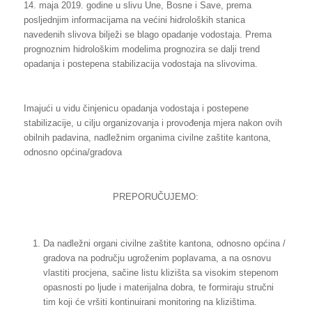
14. maja 2019. godine u slivu Une, Bosne i Save, prema
posljednjim informacijama na većini hidroloških stanica
navedenih slivova bilježi se blago opadanje vodostaja. Prema
prognoznim hidrološkim modelima prognozira se dalji trend
opadanja i postepena stabilizacija vodostaja na slivovima.
Imajući u vidu činjenicu opadanja vodostaja i postepene
stabilizacije, u cilju organizovanja i provođenja mjera nakon ovih
obilnih padavina, nadležnim organima civilne zaštite kantona,
odnosno općina/gradova
PREPORUČUJEMO:
Da nadležni organi civilne zaštite kantona, odnosno općina /
gradova na području ugroženim poplavama, a na osnovu
vlastiti procjena, sačine listu klizišta sa visokim stepenom
opasnosti po ljude i materijalna dobra, te formiraju stručni
tim koji će vršiti kontinuirani monitoring na klizištima.