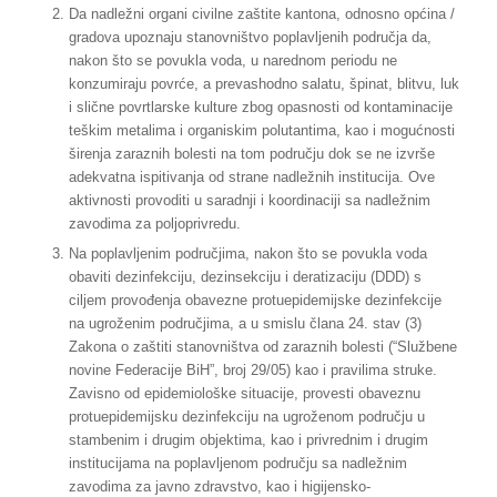
Da nadležni organi civilne zaštite kantona, odnosno općina /
gradova upoznaju stanovništvo poplavljenih područja da,
nakon što se povukla voda, u narednom periodu ne
konzumiraju povrće, a prevashodno salatu, špinat, blitvu, luk
i slične povrtlarske kulture zbog opasnosti od kontaminacije
teškim metalima i organiskim polutantima, kao i mogućnosti
širenja zaraznih bolesti na tom području dok se ne izvrše
adekvatna ispitivanja od strane nadležnih institucija. Ove
aktivnosti provoditi u saradnji i koordinaciji sa nadležnim
zavodima za poljoprivredu.
Na poplavljenim područjima, nakon što se povukla voda
obaviti dezinfekciju, dezinsekciju i deratizaciju (DDD) s
ciljem provođenja obavezne protuepidemijske dezinfekcije
na ugroženim područjima, a u smislu člana 24. stav (3)
Zakona o zaštiti stanovništva od zaraznih bolesti (“Službene
novine Federacije BiH”, broj 29/05) kao i pravilima struke.
Zavisno od epidemiološke situacije, provesti obaveznu
protuepidemijsku dezinfekciju na ugroženom području u
stambenim i drugim objektima, kao i privrednim i drugim
institucijama na poplavljenom području sa nadležnim
zavodima za javno zdravstvo, kao i higijensko-