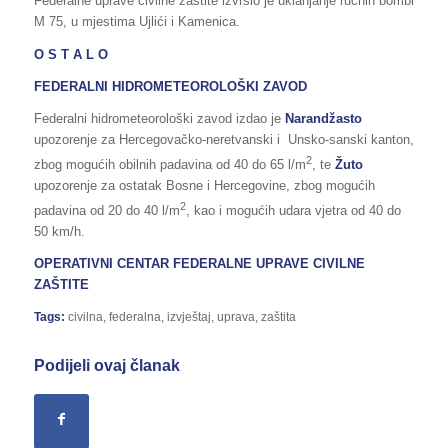
Federalne uprave civilne zaštite izvršio je uklanjanje ručnih bombi
M 75, u mjestima Ujlići i Kamenica.
O S T A L O
FEDERALNI HIDROMETEOROLOŠKI ZAVOD
Federalni hidrometeorološki zavod izdao je
Narandžasto
upozorenje za Hercegovačko-neretvanski i Unsko-sanski kanton,
2
zbog mogućih obilnih padavina od 40 do 65 l/m
, te
Žuto
upozorenje za ostatak Bosne i Hercegovine, zbog mogućih
2
padavina od 20 do 40 l/m
, kao i mogućih udara vjetra od 40 do
50 km/h.
OPERATIVNI CENTAR FEDERALNE UPRAVE CIVILNE
ZAŠTITE
Tags:
civilna
,
federalna
,
izvještaj
,
uprava
,
zaštita
Podijeli ovaj članak