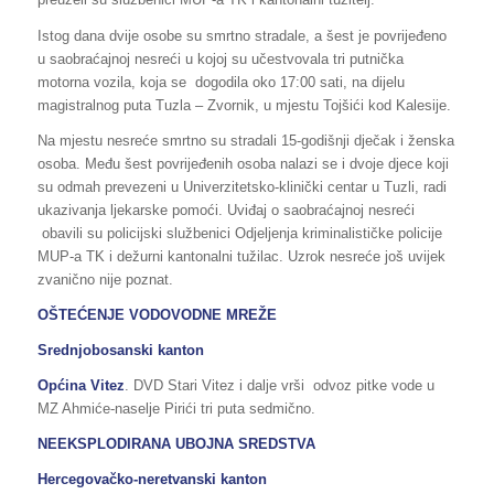
Istog dana dvije osobe su smrtno stradale, a šest je povrijeđeno
u saobraćajnoj nesreći u kojoj su učestvovala tri putnička
motorna vozila, koja se dogodila oko 17:00 sati, na dijelu
magistralnog puta Tuzla – Zvornik, u mjestu Tojšići kod Kalesije.
Na mjestu nesreće smrtno su stradali 15-godišnji dječak i ženska
osoba. Među šest povrijeđenih osoba nalazi se i dvoje djece koji
su odmah prevezeni u Univerzitetsko-klinički centar u Tuzli, radi
ukazivanja ljekarske pomoći. Uviđaj o saobraćajnoj nesreći
obavili su policijski službenici Odjeljenja kriminalističke policije
MUP-a TK i dežurni kantonalni tužilac. Uzrok nesreće još uvijek
zvanično nije poznat.
OŠTEĆENJE VODOVODNE MREŽE
Srednjobosanski kanton
Općina Vitez
. DVD Stari Vitez i dalje vrši odvoz pitke vode u
MZ Ahmiće-naselje Pirići tri puta sedmično.
NEEKSPLODIRANA UBOJNA SREDSTVA
Hercegovačko-neretvanski kanton