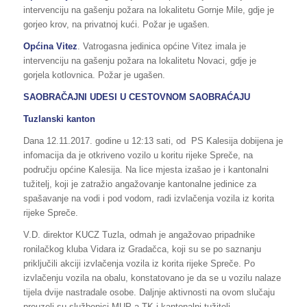
intervenciju na gašenju požara na lokalitetu Gornje Mile, gdje je
gorjeo krov, na privatnoj kući. Požar je ugašen.
Općina Vitez
. Vatrogasna jedinica općine Vitez imala je
intervenciju na gašenju požara na lokalitetu Novaci, gdje je
gorjela kotlovnica. Požar je ugašen.
SAOBRAČAJNI UDESI U CESTOVNOM SAOBRAĆAJU
Tuzlanski kanton
Dana 12.11.2017. godine u 12:13 sati, od PS Kalesija dobijena je
infomacija da je otkriveno vozilo u koritu rijeke Spreče, na
području općine Kalesija. Na lice mjesta izašao je i kantonalni
tužitelj, koji je zatražio angažovanje kantonalne jedinice za
spašavanje na vodi i pod vodom, radi izvlačenja vozila iz korita
rijeke Spreče.
V.D. direktor KUCZ Tuzla, odmah je angažovao pripadnike
ronilačkog kluba Vidara iz Gradačca, koji su se po saznanju
priključili akciji izvlačenja vozila iz korita rijeke Spreče. Po
izvlačenju vozila na obalu, konstatovano je da se u vozilu nalaze
tijela dvije nastradale osobe. Daljnje aktivnosti na ovom slučaju
preuzeli su službenici MUP-a TK i kantonalni tužitelj.