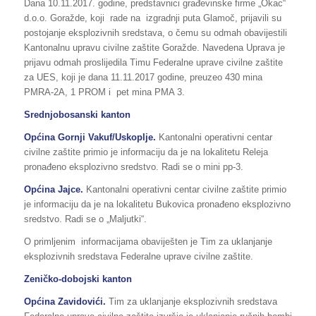
Dana 10.11.2017. godine, predstavnici građevinske firme „Okac“
d.o.o. Goražde, koji rade na izgradnji puta Glamoč, prijavili su
postojanje eksplozivnih sredstava, o čemu su odmah obavijestili
Kantonalnu upravu civilne zaštite Goražde. Navedena Uprava je
prijavu odmah proslijedila Timu Federalne uprave civilne zaštite
za UES, koji je dana 11.11.2017 godine, preuzeo 430 mina
PMRA-2A, 1 PROM i pet mina PMA 3.
Srednjobosanski kanton
Općina Gornji Vakuf/Uskoplje.
Kantonalni operativni centar
civilne zaštite primio je informaciju da je na lokalitetu Releja
pronađeno eksplozivno sredstvo. Radi se o mini pp-3.
Općina Jajce.
Kantonalni operativni centar civilne zaštite primio
je informaciju da je na lokalitetu Bukovica pronađeno eksplozivno
sredstvo. Radi se o „Maljutki“.
O primljenim informacijama obaviješten je Tim za uklanjanje
eksplozivnih sredstava Federalne uprave civilne zaštite.
Zeničko-dobojski kanton
Općina Zavidovići.
Tim za uklanjanje eksplozivnih sredstava