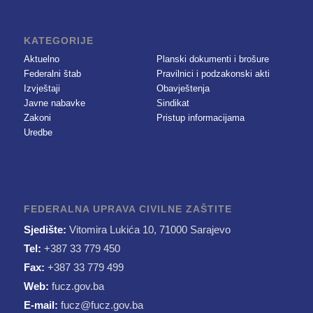
KATEGORIJE
Aktuelno
Planski dokumenti i brošure
Federalni štab
Pravilnici i podzakonski akti
Izvještaji
Obavještenja
Javne nabavke
Sindikat
Zakoni
Pristup informacijama
Uredbe
FEDERALNA UPRAVA CIVILNE ZAŠTITE
Sjedište:
Vitomira Lukića 10, 71000 Sarajevo
Tel:
+387 33 779 450
Fax:
+387 33 779 499
Web:
fucz.gov.ba
E-mail:
fucz@fucz.gov.ba