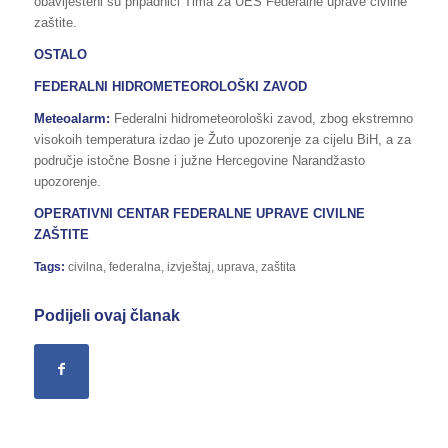
obaviješteni su pripadnici Tima za UES Federalne uprave civilne
zaštite.
OSTALO
FEDERALNI HIDROMETEOROLOŠKI ZAVOD
Meteoalarm:
Federalni hidrometeorološki zavod, zbog ekstremno
visokoih temperatura izdao je Žuto upozorenje za cijelu BiH, a za
područje istočne Bosne i južne Hercegovine Narandžasto
upozorenje.
OPERATIVNI CENTAR FEDERALNE UPRAVE CIVILNE
ZAŠTITE
Tags:
civilna
,
federalna
,
izvještaj
,
uprava
,
zaštita
Podijeli ovaj članak