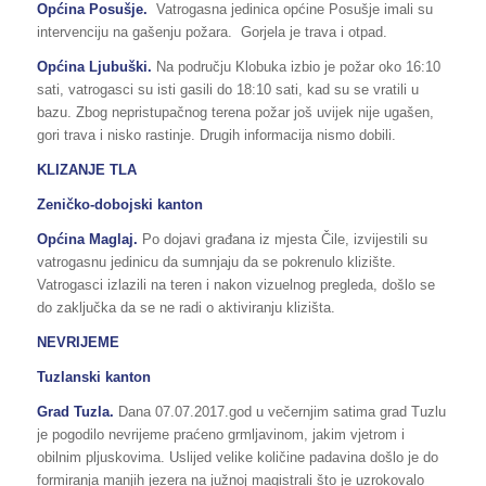
Općina Posušje.
Vatrogasna jedinica općine Posušje imali su
intervenciju na gašenju požara. Gorjela je trava i otpad.
Općina Ljubuški.
Na području Klobuka izbio je požar oko 16:10
sati, vatrogasci su isti gasili do 18:10 sati, kad su se vratili u
bazu. Zbog nepristupačnog terena požar još uvijek nije ugašen,
gori trava i nisko rastinje. Drugih informacija nismo dobili.
KLIZANJE TLA
Zeničko-dobojski kanton
Općina Maglaj.
Po dojavi građana iz mjesta Čile, izvijestili su
vatrogasnu jedinicu da sumnjaju da se pokrenulo klizište.
Vatrogasci izlazili na teren i nakon vizuelnog pregleda, došlo se
do zaključka da se ne radi o aktiviranju klizišta.
NEVRIJEME
Tuzlanski kanton
Grad Tuzla.
Dana 07.07.2017.god u večernjim satima grad Tuzlu
je pogodilo nevrijeme praćeno grmljavinom, jakim vjetrom i
obilnim pljuskovima. Uslijed velike količine padavina došlo je do
formiranja manjih jezera na južnoj magistrali što je uzrokovalo