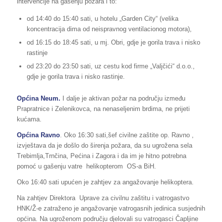
intervencije na gašenju požara i to:
od 14:40 do 15:40 sati, u hotelu „Garden City“ (velika
koncentracija dima od neispravnog ventilacionog motora),
od 16:15 do 18:45 sati, u mj. Obri, gdje je gorila trava i nisko
rastinje
od 23:20 do 23:50 sati, uz cestu kod firme „Valjčići“ d.o.o.,
gdje je gorila trava i nisko rastinje.
Općina Neum.
I dalje je aktivan požar na području između
Prapratnice i Zelenikovca, na nenaseljenim brdima, ne prijeti
kućama.
Općina Ravno
. Oko 16:30 sati,šef civilne zaštite op. Ravno ,
izvještava da je došlo do širenja požara, da su ugrožena sela
Trebimlja,Trnčina, Pećina i Zagora i da im je hitno potrebna
pomoć u gašenju vatre helikopterom OS-a BiH.
Oko 16:40 sati upućen je zahtjev za angažovanje helikoptera.
Na zahtjev Direktora Uprave za civilnu zaštitu i vatrogastvo
HNK/Ž-e zatraženo je angažovanje vatrogasnih jedinica susjednih
općina. Na ugroženom području djelovali su vatrogasci Čapljine