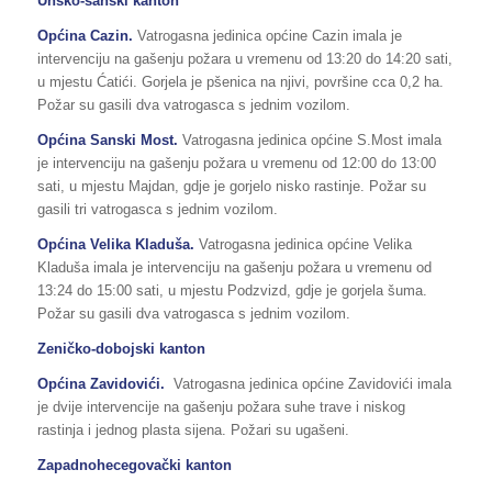
Unsko-sanski kanton
Općina Cazin.
Vatrogasna jedinica općine Cazin imala je
intervenciju na gašenju požara u vremenu od 13:20 do 14:20 sati,
u mjestu Ćatići. Gorjela je pšenica na njivi, površine cca 0,2 ha.
Požar su gasili dva vatrogasca s jednim vozilom.
Općina Sanski Most.
Vatrogasna jedinica općine S.Most imala
je intervenciju na gašenju požara u vremenu od 12:00 do 13:00
sati, u mjestu Majdan, gdje je gorjelo nisko rastinje. Požar su
gasili tri vatrogasca s jednim vozilom.
Općina Velika Kladuša.
Vatrogasna jedinica općine Velika
Kladuša imala je intervenciju na gašenju požara u vremenu od
13:24 do 15:00 sati, u mjestu Podzvizd, gdje je gorjela šuma.
Požar su gasili dva vatrogasca s jednim vozilom.
Zeničko-dobojski kanton
Općina Zavidovići.
Vatrogasna jedinica općine Zavidovići imala
je dvije intervencije na gašenju požara suhe trave i niskog
rastinja i jednog plasta sijena. Požari su ugašeni.
Zapadnohecegovački kanton