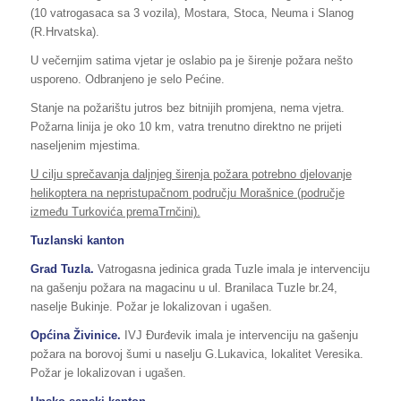
(10 vatrogasaca sa 3 vozila), Mostara, Stoca, Neuma i Slanog
(R.Hrvatska).
U večernjim satima vjetar je oslabio pa je širenje požara nešto
usporeno. Odbranjeno je selo Pećine.
Stanje na požarištu jutros bez bitnijih promjena, nema vjetra.
Požarna linija je oko 10 km, vatra trenutno direktno ne prijeti
naseljenim mjestima.
U cilju sprečavanja daljnjeg širenja požara potrebno djelovanje
helikoptera na nepristupačnom području Morašnice (područje
između Turkovića premaTrnčini).
Tuzlanski kanton
Grad Tuzla.
Vatrogasna jedinica grada Tuzle imala je intervenciju
na gašenju požara na magacinu u ul. Branilaca Tuzle br.24,
naselje Bukinje. Požar je lokalizovan i ugašen.
Općina Živinice.
IVJ Đurđevik imala je intervenciju na gašenju
požara na borovoj šumi u naselju G.Lukavica, lokalitet Veresika.
Požar je lokalizovan i ugašen.