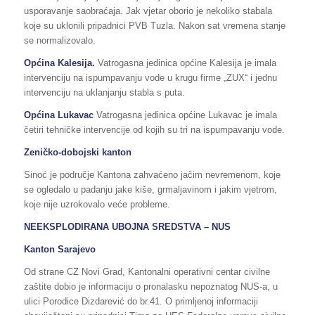
usporavanje saobraćaja. Jak vjetar oborio je nekoliko stabala
koje su uklonili pripadnici PVB Tuzla. Nakon sat vremena stanje
se normalizovalo.
Općina Kalesija.
Vatrogasna jedinica općine Kalesija je imala
intervenciju na ispumpavanju vode u krugu firme „ZUX“ i jednu
intervenciju na uklanjanju stabla s puta.
Općina Lukavac
Vatrogasna jedinica općine Lukavac je imala
četiri tehničke intervencije od kojih su tri na ispumpavanju vode.
Zeničko-dobojski kanton
Sinoć je područje Kantona zahvaćeno jačim nevremenom, koje
se ogledalo u padanju jake kiše, grmaljavinom i jakim vjetrom,
koje nije uzrokovalo veće probleme.
NEEKSPLODIRANA UBOJNA SREDSTVA – NUS
Kanton Sarajevo
Od strane CZ Novi Grad, Kantonalni operativni centar civilne
zaštite dobio je informaciju o pronalasku nepoznatog NUS-a, u
ulici Porodice Dizdarević do br.41. O primljenoj informaciji