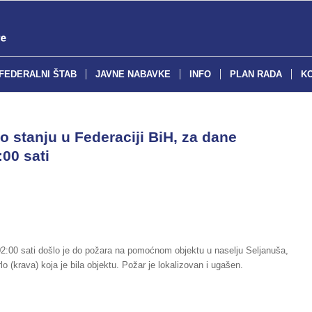
FEDERALNI ŠTAB
JAVNE NABAVKE
INFO
PLAN RADA
K
o stanju u Federaciji BiH, za dane
:00 sati
02:00 sati došlo je do požara na pomoćnom objektu u naselju Seljanuša,
lo (krava) koja je bila objektu. Požar je lokalizovan i ugašen.