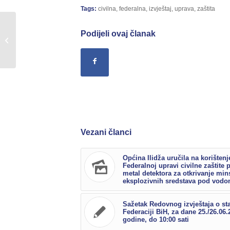
Tags:
civilna
,
federalna
,
izvještaj
,
uprava
,
zaštita
Sažetak redovnog izvještaja o stanju
Podijeli ovaj članak
u Federaciji BiH, za dane
11./12.09.2017.godine,...
Vezani članci
Općina Ilidža uručila na korištenj
Federalnoj upravi civilne zaštite 
metal detektora za otkrivanje min
eksplozivnih sredstava pod vod
Sažetak Redovnog izvještaja o st
Federaciji BiH, za dane 25./26.06.
godine, do 10:00 sati