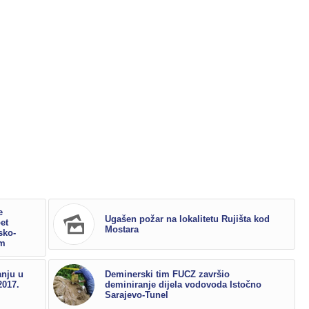
e
Ugašen požar na lokalitetu Rujišta kod
pet
Mostara
sko-
om
anju u
Deminerski tim FUCZ završio
2017.
deminiranje dijela vodovoda Istočno
Sarajevo-Tunel