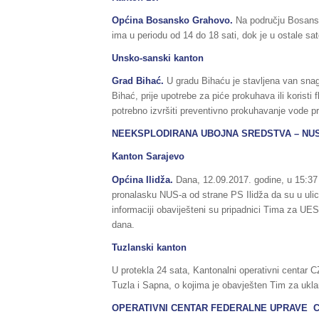
Općina Bosansko Grahovo.
Na području Bosansk
ima u periodu od 14 do 18 sati, dok je u ostale s
Unsko-sanski kanton
Grad Bihać.
U gradu Bihaću je stavljena van snag
Bihać, prije upotrebe za piće prokuhava ili koristi
potrebno izvršiti preventivno prokuhavanje vode pr
NEEKSPLODIRANA UBOJNA SREDSTVA – NU
Kanton Sarajevo
Općina Ilidža.
Dana, 12.09.2017. godine, u 15:37 sa
pronalasku NUS-a od strane PS Ilidža da su u uli
informaciji obaviješteni su pripadnici Tima za UES
dana.
Tuzlanski kanton
U protekla 24 sata, Kantonalni operativni centar C
Tuzla i Sapna, o kojima je obavješten Tim za ukla
OPERATIVNI CENTAR FEDERALNE UPRAVE C