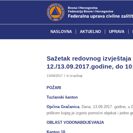
NASLOVNA
AKTUELNO
UPRAVA
Sažetak redovnog izvještaja 
12./13.09.2017.godine, do 10
/
13/09/2017
in
Izvještaji
POŽARI
Tuzlanski kanton
Općina Gračanica.
Dana, 13.09.2017. godine, u 
prilikom kojeg je izgorio pomoćni objekat i jedno gr
OBLAST VODONABDIJEVANJA
Kanton 10.