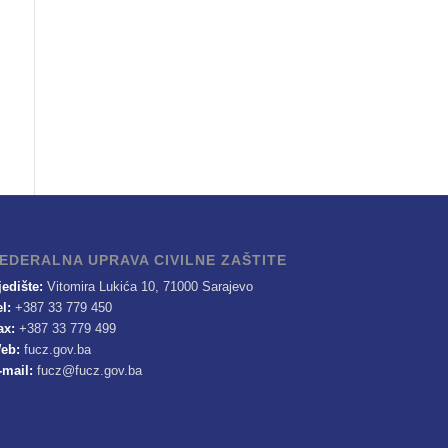
EDERALNA UPRAVA CIVILNE ZAŠTITE
jedište:
Vitomira Lukića 10, 71000 Sarajevo
el:
+387 33 779 450
ax:
+387 33 779 499
eb:
fucz.gov.ba
-mail:
fucz@fucz.gov.ba