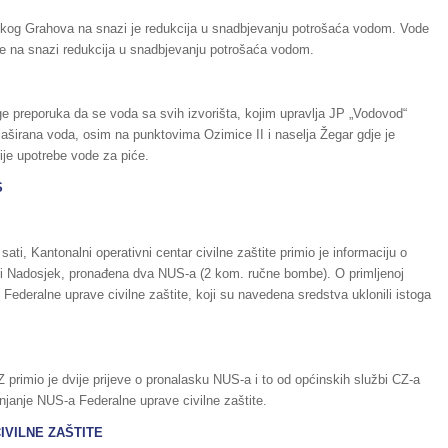
og Grahova na snazi je redukcija u snadbjevanju potrošaća vodom. Vode
ate na snazi redukcija u snadbjevanju potrošaća vodom.
e preporuka da se voda sa svih izvorišta, kojim upravlja JP „Vodovod“
 flaširana voda, osim na punktovima Ozimice II i naselja Žegar gdje je
ije upotrebe vode za piće.
S
ti, Kantonalni operativni centar civilne zaštite primio je informaciju o
ci Nadosjek, pronađena dva NUS-a (2 kom. ručne bombe). O primljenoj
 Federalne uprave civilne zaštite, koji su navedena sredstva uklonili istoga
Z primio je dvije prijeve o pronalasku NUS-a i to od općinskih službi CZ-a
njanje NUS-a Federalne uprave civilne zaštite.
IVILNE ZAŠTITE