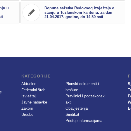
nju u
Dopuna sažetka Redovnog izvještaja o
stanju u Tuzlanskom kantonu, za dan
ti
21.04.2017. godine, do 14:30 sati
KATEGORIJE
F
Aktuelno
Planski dokumenti i
S
Federalni štab
brošure
T
Izvještaji
Pravilnici i podzakonski
F
Javne nabavke
akti
W
Zakoni
Obavještenja
E
Uredbe
Sindikat
Pristup informacijama