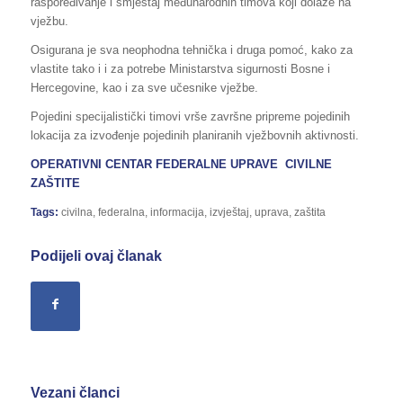
raspoređivanje i smještaj međunarodnih timova koji dolaze na
vježbu.
Osigurana je sva neophodna tehnička i druga pomoć, kako za
vlastite tako i i za potrebe Ministarstva sigurnosti Bosne i
Hercegovine, kao i za sve učesnike vježbe.
Pojedini specijalistički timovi vrše završne pripreme pojedinih
lokacija za izvođenje pojedinih planiranih vježbovnih aktivnosti.
OPERATIVNI CENTAR FEDERALNE UPRAVE CIVILNE
ZAŠTITE
Tags:
civilna
,
federalna
,
informacija
,
izvještaj
,
uprava
,
zaštita
Podijeli ovaj članak
Vezani članci