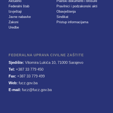
Aktuelno
Planski dokumenti i brošure
Federalni štab
Pravilnici i podzakonski akti
Izvještaji
Obavještenja
Javne nabavke
Sindikat
Zakoni
Pristup informacijama
Uredbe
FEDERALNA UPRAVA CIVILNE ZAŠTITE
Sjedište:
Vitomira Lukića 10, 71000 Sarajevo
Tel:
+387 33 779 450
Fax:
+387 33 779 499
Web:
fucz.gov.ba
E-mail:
fucz@fucz.gov.ba