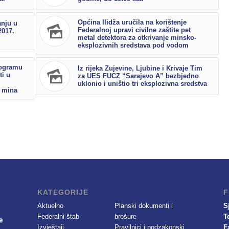
Općina Ilidža uručila na korištenje
anju u
Federalnoj upravi civilne zaštite pet
2017.
metal detektora za otkrivanje minsko-
eksplozivnih sredstava pod vodom
rogramu
Iz rijeka Zujevine, Ljubine i Krivaje Tim
ti u
za UES FUCZ “Sarajevo A” bezbjedno
uklonio i uništio tri eksplozivna sredstva
 mina
KATEGORIJE
F
Aktuelno
Planski dokumenti i
S
Federalni štab
brošure
T
Izvještaji
Pravilnici i podzakonski
F