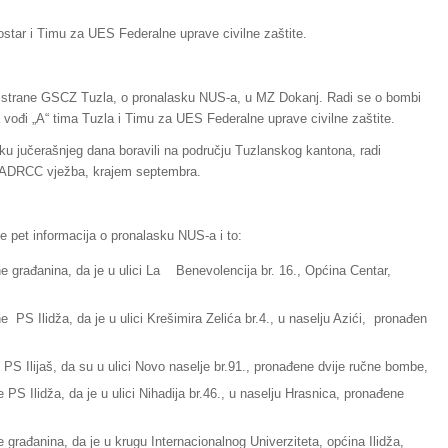
ostar i Timu za UES Federalne uprave civilne zaštite.
 od strane GSCZ Tuzla, o pronalasku NUS-a, u MZ Dokanj. Radi se o bombi
vođi „A“ tima Tuzla i Timu za UES Federalne uprave civilne zaštite.
oku jučerašnjeg dana boravili na području Tuzlanskog kantona, radi
 EADRCC vježba, krajem septembra.
 je pet informacija o pronalasku NUS-a i to:
ne građanina, da je u ulici La Benevolencija br. 16., Općina Centar,
e PS Ilidža, da je u ulici Krešimira Zelića br.4., u naselju Azići, pronađen
 PS Ilijaš, da su u ulici Novo naselje br.91., pronađene dvije ručne bombe,
 PS Ilidža, da je u ulici Nihadija br.46., u naselju Hrasnica, pronađene
 građanina, da je u krugu Internacionalnog Univerziteta, općina Ilidža,