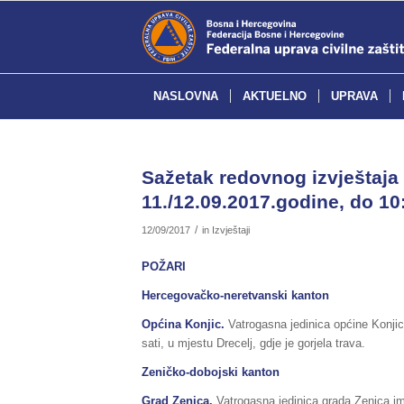
NASLOVNA
AKTUELNO
UPRAVA
Sažetak redovnog izvještaja 
11./12.09.2017.godine, do 10:
/
12/09/2017
in
Izvještaji
POŽARI
Hercegovačko-neretvanski kanton
Općina Konjic.
Vatrogasna jedinica općine Konjic
sati, u mjestu Drecelj, gdje je gorjela trava.
Zeničko-dobojski kanton
Grad Zenica.
Vatrogasna jedinica grada Zenica ima