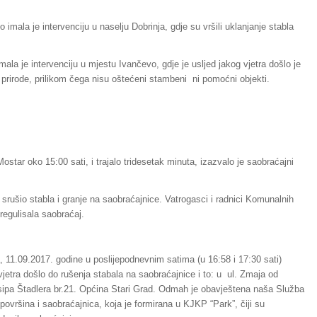
imala je intervenciju u naselju Dobrinja, gdje su vršili uklanjanje stabla
ala je intervenciju u mjestu Ivančevo, gdje je usljed jakog vjetra došlo je
k prirode, prilikom čega nisu oštećeni stambeni ni pomoćni objekti.
ostar oko 15:00 sati, i trajalo tridesetak minuta, izazvalo je saobraćajni
du srušio stabla i granje na saobraćajnice. Vatrogasci i radnici Komunalnih
 regulisala saobraćaj.
a, 11.09.2017. godine u poslijepodnevnim satima (u 16:58 i 17:30 sati)
vjetra došlo do rušenja stabala na saobraćajnice i to: u ul. Zmaja od
sipa Štadlera br.21. Općina Stari Grad. Odmah je obavještena naša Služba
površina i saobraćajnica, koja je formirana u KJKP “Park”, čiji su