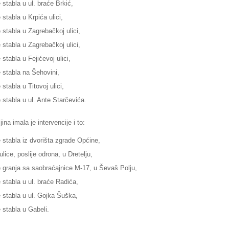
 stabla u ul. braće Brkić,
 stabla u Krpića ulici,
e stabla u Zagrebačkoj ulici,
e stabla u Zagrebačkoj ulici,
 stabla u Fejićevoj ulici,
e stabla na Šehovini,
 stabla u Titovoj ulici,
e stabla u ul. Ante Starčevića.
na imala je intervencije i to:
e stabla iz dvorišta zgrade Općine,
ulice, poslije odrona, u Dretelju,
je granja sa saobraćajnice M-17, u Ševaš Polju,
e stabla u ul. braće Radića,
e stabla u ul. Gojka Šuška,
e stabla u Gabeli.