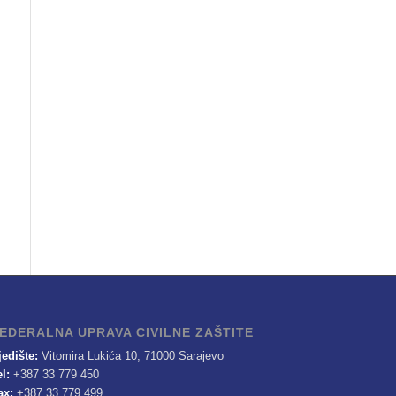
EDERALNA UPRAVA CIVILNE ZAŠTITE
jedište:
Vitomira Lukića 10, 71000 Sarajevo
el:
+387 33 779 450
ax:
+387 33 779 499