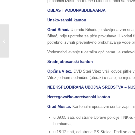
pripadnici izašli na terene i uklonili stabla sa na
OBLAST VODONABDIJEVANJA
Unsko-sanski kanton
Grad Bihać.
U gradu Bihaću je stavljena van snag
Sažetak redovnog izvještaja o stanju
Bihać, prije upotrebe za piće prokuhava ili koristi
u Federaciji BiH, za dane
potrebno izvršiti preventivno prokuhavanje vode pr
10./11.09.2017.godine,...
Vodosnabdijevanje u ostalim općinama je zadovol
Srednjobosanski kanton
Općina Vitez.
DVD Stari Vitez vrši odvoz pitke 
Vitez jednom sedmično (utorak) u naseljno mjesto
NEEKSPLODIRANA UBOJNA SREDSTVA – NU
Hercegovačko-neretvanski kanton
Grad Mostar.
Kantonalni operativni centar zaprimi
u 09:05 sati, od strane Uprave policije HNK-a,
bombama,
u 18:12 sati, od strane PS Stolac. Radi se o