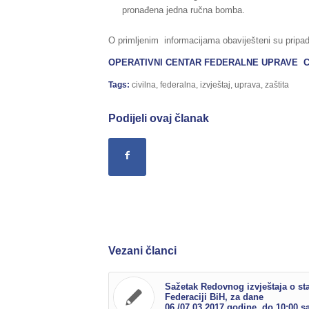
pronađena jedna ručna bomba.
O primljenim informacijama obaviješteni su pripad
OPERATIVNI CENTAR FEDERALNE UPRAVE C
Tags:
civilna
,
federalna
,
izvještaj
,
uprava
,
zaštita
Podijeli ovaj članak
Vezani članci
Sažetak Redovnog izvještaja o st
Federaciji BiH, za dane
06./07.03.2017.godine, do 10:00 sa