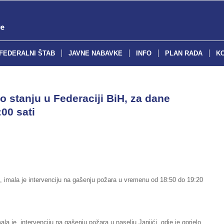
FEDERALNI ŠTAB
JAVNE NABAVKE
INFO
PLAN RADA
K
o stanju u Federaciji BiH, za dane
00 sati
, imala je intervenciju na gašenju požara u vremenu od 18:50 do 19:20
la je intervenciju na gašenju požara u naselju Janjići, gdje je gorjelo