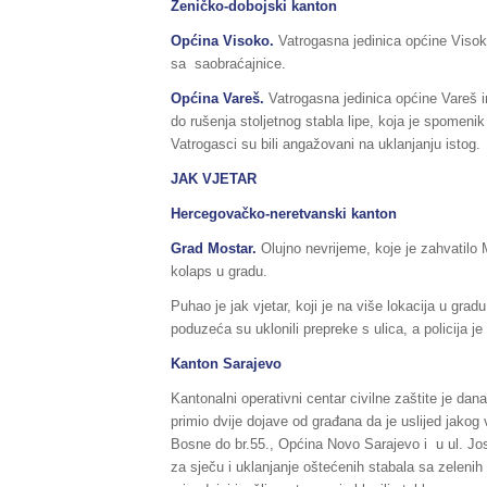
Zeničko-dobojski kanton
Općina Visoko.
Vatrogasna jedinica općine Visoko 
sa saobraćajnice.
Općina Vareš.
Vatrogasna jedinica općine Vareš im
do rušenja stoljetnog stabla lipe, koja je spomeni
Vatrogasci su bili angažovani na uklanjanju istog.
JAK VJETAR
Hercegovačko-neretvanski kanton
Grad Mostar.
Olujno nevrijeme, koje je zahvatilo M
kolaps u gradu.
Puhao je jak vjetar, koji je na više lokacija u gra
poduzeća su uklonili prepreke s ulica, a policija je
Kanton Sarajevo
Kantonalni operativni centar civilne zaštite je dan
primio dvije dojave od građana da je uslijed jakog 
Bosne do br.55., Općina Novo Sarajevo i u ul. Jo
za sječu i uklanjanje oštećenih stabala sa zelenih 