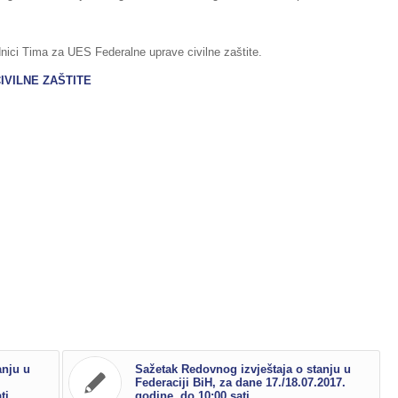
nici Tima za UES Federalne uprave civilne zaštite.
IVILNE ZAŠTITE
anju u
Sažetak Redovnog izvještaja o stanju u
Federaciji BiH, za dane 17./18.07.2017.
ti
godine, do 10:00 sati