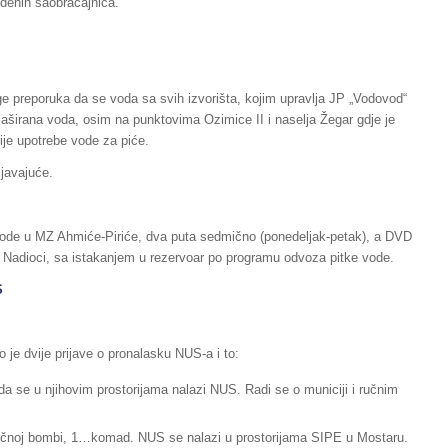
vedenih saobraćajnica.
e preporuka da se voda sa svih izvorišta, kojim upravlja JP „Vodovod“
 flaširana voda, osim na punktovima Ozimice II i naselja Žegar gdje je
ije upotrebe vode za piće.
javajuće.
vode u MZ Ahmiće-Piriće, dva puta sedmično (ponedeljak-petak), a DVD
 Nadioci, sa istakanjem u rezervoar po programu odvoza pitke vode.
S
o je dvije prijave o pronalasku NUS-a i to:
 da se u njihovim prostorijama nalazi NUS. Radi se o municiji i ručnim
 ručnoj bombi, 1…komad. NUS se nalazi u prostorijama SIPE u Mostaru.