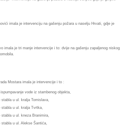
vići imala je intervenciju na gašenju požara u naselju Hrvati, gdje je
 imala je tri manje intervencije i to: dvije na gašenju zapaljenog niskog
tomobila.
da Mostara imala je intervencije i to :
ili ispumpavanje vode iz stambenog objekta,
 stabla u ul. kralja Tomislava,
 stabla u ul. kralja Tvrtka,
e stabla u ul. kneza Branimira,
e stabla u ul. Alekse Šantića,