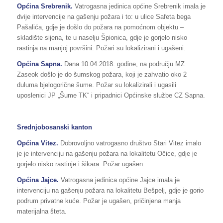
Općina Srebrenik.
Vatrogasna jedinica općine Srebrenik imala je
dvije intervencije na gašenju požara i to: u ulice Safeta bega
Pašalića, gdje je došlo do požara na pomoćnom objektu –
skladište sijena, te u naselju Špionica, gdje je gorjelo nisko
rastinja na manjoj površini. Požari su lokalizirani i ugašeni.
Općina
Sapna
.
Dana 10.04.2018. godine, na području MZ
Zaseok došlo je do šumskog požara, koji je zahvatio oko 2
duluma bjelogorične šume. Požar su lokalizirali i ugasili
uposlenici JP „Šume TK“ i pripadnici Općinske službe CZ Sapna.
Srednjobosanski kanton
Općina
Vitez
.
Dobrovoljno vatrogasno društvo Stari Vitez imalo
je je intervenciju na gašenju požara na lokalitetu Očice, gdje je
gorjelo nisko rastinje i šikara. Požar ugašen.
Općina
Jajce
.
Vatrogasna jedinica općine Jajce imala je
intervenciju na gašenju požara na lokalitetu Bešpelj, gdje je gorio
podrum privatne kuće. Požar je ugašen, pričinjena manja
materijalna šteta.