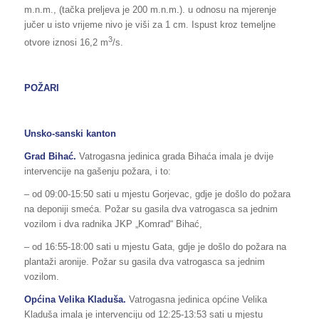
m.n.m., (tačka preljeva je 200 m.n.m.). u odnosu na mjerenje
jučer u isto vrijeme nivo je viši za 1 cm. Ispust kroz temeljne
3
otvore iznosi 16,2 m
/s.
POŽARI
Unsko-sanski kanton
Grad Bihać.
Vatrogasna jedinica grada Bihaća imala je dvije
intervencije na gašenju požara, i to:
– od 09:00-15:50 sati u mjestu Gorjevac, gdje je došlo do požara
na deponiji smeća. Požar su gasila dva vatrogasca sa jednim
vozilom i dva radnika JKP „Komrad“ Bihać,
– od 16:55-18:00 sati u mjestu Gata, gdje je došlo do požara na
plantaži aronije. Požar su gasila dva vatrogasca sa jednim
vozilom.
Općina Velika Kladuša.
Vatrogasna jedinica općine Velika
Kladuša imala je intervenciju od 12:25-13:53 sati u mjestu