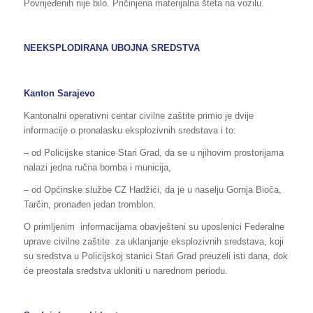
Povrijeđenih nije bilo. Pričinjena materijalna šteta na vozilu.
NEEKSPLODIRANA UBOJNA SREDSTVA
Kanton Sarajevo
Kantonalni operativni centar civilne zaštite primio je dvije
informacije o pronalasku eksplozivnih sredstava i to:
– od Policijske stanice Stari Grad, da se u njihovim prostorijama
nalazi jedna ručna bomba i municija,
– od Općinske službe CZ Hadžići, da je u naselju Gornja Bioča,
Tarčin, pronađen jedan tromblon.
O primljenim informacijama obavješteni su uposlenici Federalne
uprave civilne zaštite za uklanjanje eksplozivnih sredstava, koji
su sredstva u Policijskoj stanici Stari Grad preuzeli isti dana, dok
će preostala sredstva ukloniti u narednom periodu.