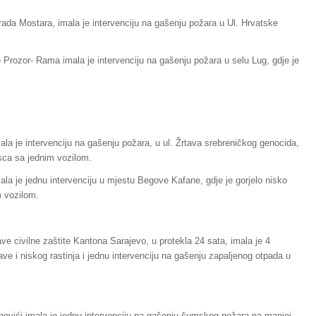
rada Mostara, imala je intervenciju na gašenju požara u Ul. Hrvatske
 Prozor- Rama imala je intervenciju na gašenju požara u selu Lug, gdje je
la je intervenciju na gašenju požara, u ul. Žrtava srebreničkog genocida,
asca sa jednim vozilom.
la je jednu intervenciju u mjestu Begove Kafane, gdje je gorjelo nisko
m vozilom.
e civilne zaštite Kantona Sarajevo, u protekla 24 sata, imala je 4
rave i niskog rastinja i jednu intervenciju na gašenju zapaljenog otpada u
novići imala je jednu intervenciju na gašenju šumskog požara na manjoj