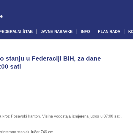
FEDERALNI ŠTAB
JAVNE NABAVKE
INFO
PLAN RADA
K
o stanju u Federaciji BiH, za dane
:00 sati
a kroz Posavski kanton. Visina vodostaja izmjerena jutros u 07:00 sati,
mno stanje), jučer 746 cm,