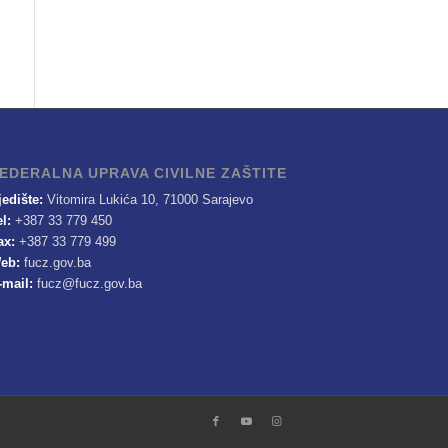
EDERALNA UPRAVA CIVILNE ZAŠTITE
jedište:
Vitomira Lukića 10, 71000 Sarajevo
el:
+387 33 779 450
ax:
+387 33 779 499
eb:
fucz.gov.ba
-mail:
fucz@fucz.gov.ba