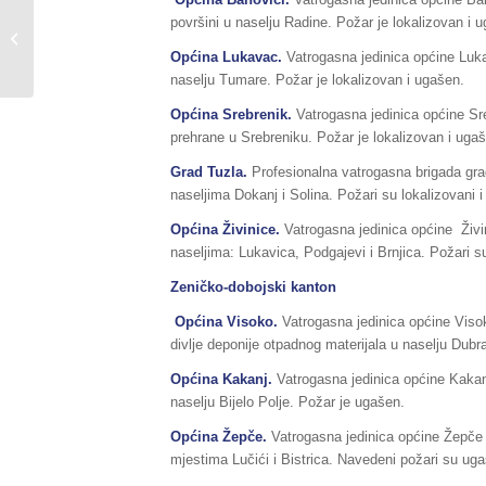
Sažetak redovnog izvještaja o stanju
površini u naselju Radine. Požar je lokalizovan i 
u Federaciji BiH, za dane
Općina Lukavac.
Vatrogasna jedinica općine Luka
08./09.04.2018.godine,...
naselju Tumare. Požar je lokalizovan i ugašen.
Općina Srebrenik.
Vatrogasna jedinica općine Sre
prehrane u Srebreniku. Požar je lokalizovan i uga
Grad Tuzla.
Profesionalna vatrogasna brigada gra
naseljima Dokanj i Solina. Požari su lokalizovani i
Općina Živinice.
Vatrogasna jedinica općine Živin
naseljima: Lukavica, Podgajevi i Brnjica. Požari su
Zeničko-dobojski kanton
Općina Visoko.
Vatrogasna jedinica općine Visok
divlje deponije otpadnog materijala u naselju Dubr
Općina Kakanj.
Vatrogasna jedinica općine Kakanj
naselju Bijelo Polje. Požar je ugašen.
Općina Žepče.
Vatrogasna jedinica općine Žepče
mjestima Lučići i Bistrica. Navedeni požari su uga