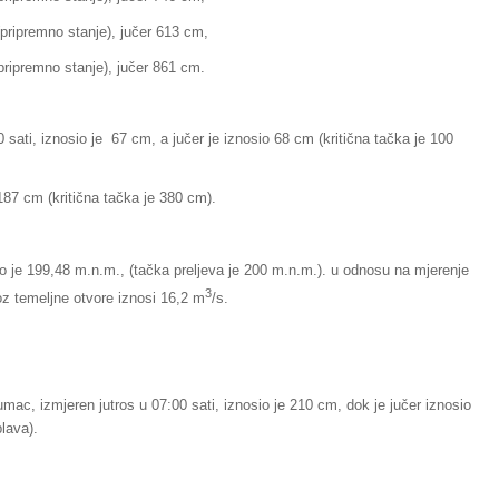
mno stanje), jučer 613 cm,
no stanje), jučer 861 cm.
 sati, iznosio je 67 cm, a jučer je iznosio 68 cm (kritična tačka je 100
87 cm (kritična tačka je 380 cm).
io je 199,48 m.n.m., (tačka preljeva je 200 m.n.m.). u odnosu na mjerenje
3
roz temeljne otvore iznosi 16,2 m
/s.
umac, izmjeren jutros u 07:00 sati, iznosio je 210 cm, dok je jučer iznosio
lava).