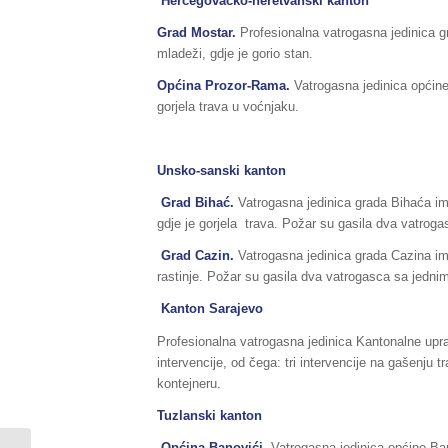
Hercegovačko-neretvanski kanton
Grad Mostar.
Profesionalna vatrogasna jedinica g
mladeži, gdje je gorio stan.
Općina Prozor-Rama.
Vatrogasna jedinica općine
gorjela trava u voćnjaku.
Unsko-sanski kanton
Grad Bihać.
Vatrogasna jedinica grada Bihaća ima
gdje je gorjela trava. Požar su gasila dva vatrog
Grad Cazin.
Vatrogasna jedinica grada Cazina ima
rastinje. Požar su gasila dva vatrogasca sa jedni
Kanton Sarajevo
Profesionalna vatrogasna jedinica Kantonalne uprav
intervencije, od čega: tri intervencije na gašenju t
kontejneru.
Tuzlanski kanton
Općina Banovići.
Vatrogasna jedinica općine Ba