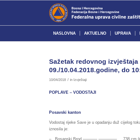
NASLOVNA
AKTUELNO
UPRAVA
Sažetak redovnog izvještaja 
09./10.04.2018.godine, do 10
/
10/04/2018
in
Izvještaji
POPLAVE – VODOSTAJI
Posavski kanton
Vodostaj rijeke Save je u opadanju duž cijelog tok
iznosila je:
– Bosanski Brod ———– ————– 738 cm (pripre