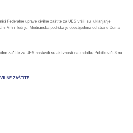
ici Federalne uprave civilne zaštite za UES vršili su uklanjanje
Crni Vrh i Tešnju. Medicinska podrška je obezbjeđena od strane Doma
ilne zaštite za UES nastavili su aktivnosti na zadatku Pribitkovići 3 na
IVILNE ZAŠTITE