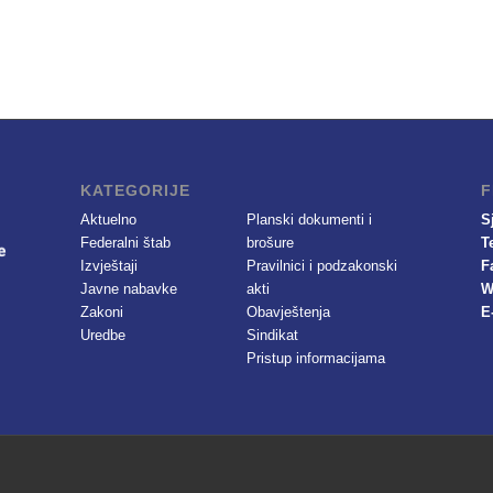
KATEGORIJE
F
Aktuelno
Planski dokumenti i
S
Federalni štab
brošure
T
Izvještaji
Pravilnici i podzakonski
F
Javne nabavke
akti
W
Zakoni
Obavještenja
E
Uredbe
Sindikat
Pristup informacijama