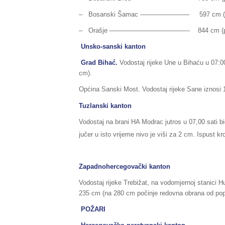
– Bosanski Šamac ———————– 597 cm (pripre
– Orašje ————————————- 844 cm (priprem
Unsko-sanski kanton
Grad Bihać.
Vodostaj rijeke Une u Bihaću u 07:00
cm).
Općina Sanski Most. Vodostaj rijeke Sane iznosi 1
Tuzlanski kanton
Vodostaj na brani HA Modrac jutros u 07,00 sati b
jučer u isto vrijeme nivo je viši za 2 cm. Ispust k
Zapadnohercegovački kanton
Vodostaj rijeke Trebižat, na vodomjernoj stanici H
235 cm (na 280 cm počinje redovna obrana od pop
POŽARI