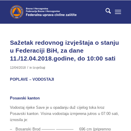
Sažetak redovnog izvještaja o stanju
u Federaciji BiH, za dane
11./12.04.2018.godine, do 10:00 sati
/
12/04/2018
in
Izvještaji
POPLAVE – VODOSTAJI
Posavski kanton
Vodostaj rijeke Save je u opadanju duž cijelog toka kroz
Posavski kanton. Visina vodostaja izmjerena jutros u 07:00 sati,
iznosila je:
– Bosanski Brod ———– ————– 696 cm (pripremno