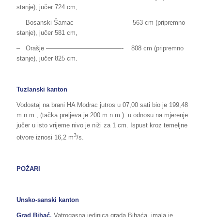
stanje), jučer 724 cm,
– Bosanski Šamac ———————– 563 cm (pripremno
stanje), jučer 581 cm,
– Orašje ————————————- 808 cm (pripremno
stanje), jučer 825 cm.
Tuzlanski kanton
Vodostaj na brani HA Modrac jutros u 07,00 sati bio je 199,48
m.n.m., (tačka preljeva je 200 m.n.m.). u odnosu na mjerenje
jučer u isto vrijeme nivo je niži za 1 cm. Ispust kroz temeljne
3
otvore iznosi 16,2 m
/s.
POŽARI
Unsko-sanski kanton
Grad Bihać.
Vatrogasna jedinica grada Bihaća, imala je