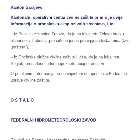
Kanton Sarajevo
Kantonalni operativni centar civilne zaštite primio je dvije
informacije o pronalasku eksplozivnih sredstava, i to:
– iz Policijske stanice Trnovo, da je na lokalitetu Orlovo brdo, u
blizini sela Trebečaj, pronađena jedna protivpješadijska mina (tzv.
„pašteta“),
– iz Općinske službe civilne zaštite Ilidža, da je na lokalitetu
Begluk, pronađeno jedno nepoznato ubojno sredstvo.
O primljenim informacijama obaviješteni su uposlenici Federalne
uprave civilne zaštite.
O S T A L O
FEDERALNI HIDROMETEOROLOŠKI ZAVOD