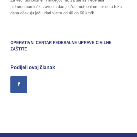
Za veći dio Bosne i Hercegovine, za danas Federalni
hidrometeorološki zavod izdao je Žuti meteoalarm jer se u toku
dana očekuju jači udari vjetra od 40 do 60 km/h.
OPERATIVNI CENTAR FEDERALNE UPRAVE CIVILNE
ZAŠTITE
Podijeli ovaj članak