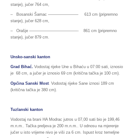
stanje), jučer 764 cm,
– Bosanski Šamac ———————– 613 cm (pripremno
stanje), jučer 628 cm,
– Orašje ————————————- 861 cm (pripremno
stanje), jučer 879 cm.
Unsko-sanski kanton
Grad Bihać.
Vodostaj rijeke Une u Bihaću u 07:00 sati, iznosio
je 68 cm, a jučer je iznosio 69 cm (kritična tačka je 100 cm).
Općina Sanski Most
. Vodostaj rijeke Sane iznosi 189 cm
(kritična tačka je 380 cm).
Tuzlanski kanton
Vodostaj na brani HA Modrac jutros u 07,00 sati bio je 199,46
m.n.m.. Tačka preljeva je 200 m.n.m.. U odnosu na mjerenje
jučer u isto vrijeme nivo je viši za 6 cm. Ispust kroz temeljne