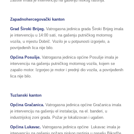
zaštite imala je intervenciju na gašenju niskog rastinja.
Zapadnohercegovački kanton
Grad Široki Brijeg.
Vatrogasna jedinica grada Široki Brijeg imala
je intervenciju u 14:00 sati, na gašenju putničkog motornog
vozila, u mjestu Dobrič. Vozilo je u potpunosti izgorjelo, a
povrijeđenih lica nije bilo.
Općina Posušje.
Vatrogasna jedinica općine Posušje imala je
intervenciju na gašenju putničkog motornog vozila, kojem se
zapalio motor. Izgorjeo je motor i prednji dio vozila, a povrijeđenih
lica nije bilo.
Tuzlanski kanton
Općina Gračanica.
Vatrogasna jedinica općine Gračanica imala
je intervenciju na gašenju el instalacija, na el. banderi, u
industrijskoj zoni grada. Požar je lokalizovan i ugašen.
Općina Lukavac.
Vatrogasna jedinica općine Lukavac imala je
intervenciju na gašenju požara niskog rastinja u naselju Bikodže.