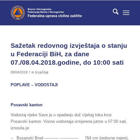
Sažetak redovnog izvještaja o stanju
u Federaciji BiH, za dane
07./08.04.2018.godine, do 10:00 sati
/
08/04/2018
in
Izvještaji
POPLAVE – VODOSTAJI
Posavski kanton
Vodostaj rijeke Save je u opadanju duž cijelog toka kroz
Posavski kanton. Visina vodostaja izmjerena jutros u 07:00 sati,
iznosila je:
– Bosanski Brod ———– ————– 764 cm (redovne mjere),