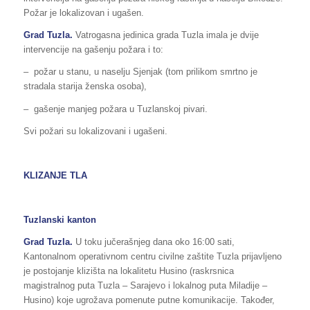
Požar je lokalizovan i ugašen.
Grad Tuzla.
Vatrogasna jedinica grada Tuzla imala je dvije
intervencije na gašenju požara i to:
– požar u stanu, u naselju Sjenjak (tom prilikom smrtno je
stradala starija ženska osoba),
– gašenje manjeg požara u Tuzlanskoj pivari.
Svi požari su lokalizovani i ugašeni.
KLIZANJE TLA
Tuzlanski kanton
Grad Tuzla.
U toku jučerašnjeg dana oko 16:00 sati,
Kantonalnom operativnom centru civilne zaštite Tuzla prijavljeno
je postojanje klizišta na lokalitetu Husino (raskrsnica
magistralnog puta Tuzla – Sarajevo i lokalnog puta Miladije –
Husino) koje ugrožava pomenute putne komunikacije. Također,