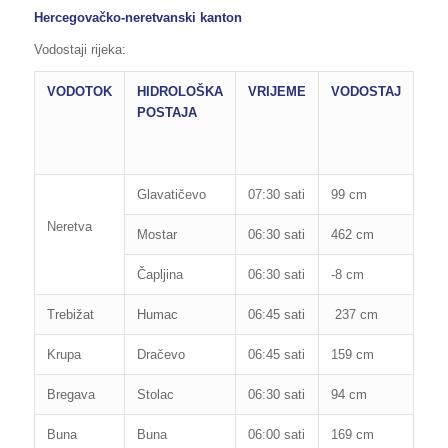
Hercegovačko-neretvanski kanton
Vodostaji rijeka:
VODOTOK
HIDROLOŠKA
VRIJEME
VODOSTAJ
RE
POSTAJA
OB
OD
PO
Glavatičevo
07:30 sati
99 cm
160
Neretva
Mostar
06:30 sati
462 cm
850
Čapljina
06:30 sati
-8 cm
200
Trebižat
Humac
06:45 sati
237 cm
280
Krupa
Dračevo
06:45 sati
159 cm
300
Bregava
Stolac
06:30 sati
94 cm
110
Buna
Buna
06:00 sati
169 cm
265