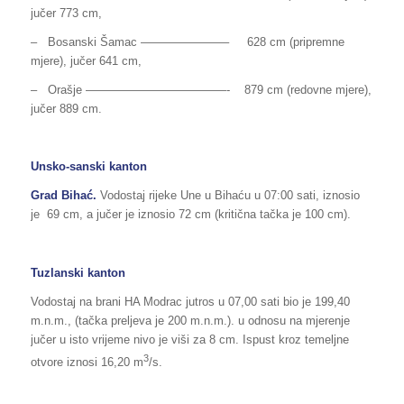
jučer 773 cm,
– Bosanski Šamac ———————– 628 cm (pripremne
mjere), jučer 641 cm,
– Orašje ————————————- 879 cm (redovne mjere),
jučer 889 cm.
Unsko-sanski kanton
Grad Bihać.
Vodostaj rijeke Une u Bihaću u 07:00 sati, iznosio
je 69 cm, a jučer je iznosio 72 cm (kritična tačka je 100 cm).
Tuzlanski kanton
Vodostaj na brani HA Modrac jutros u 07,00 sati bio je 199,40
m.n.m., (tačka preljeva je 200 m.n.m.). u odnosu na mjerenje
jučer u isto vrijeme nivo je viši za 8 cm. Ispust kroz temeljne
3
otvore iznosi 16,20 m
/s.