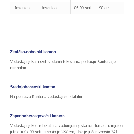
Jasenica
Jasenica
06:00 sati
90 cm
130
Zeničko-dobojski kanton
Vodostaj rijeka i svih vodenih tokova na području Kantona je
normalan.
Srednjobosanski kanton
Na području Kantona vodostaji su stabilni.
Zapadnohercegovački kanton
Vodostaj rijeke Trebižat, na vodomjernoj stanici Humac, izmjeren
jutros u 07:00 sati, iznosio je 237 cm, dok je jučer iznosio 241