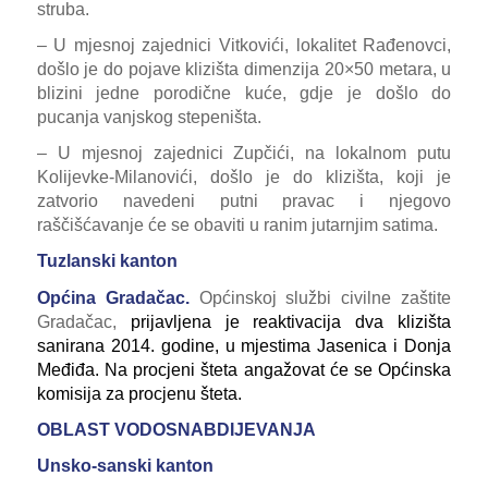
struba.
– U mjesnoj zajednici Vitkovići, lokalitet Rađenovci,
došlo je do pojave klizišta dimenzija 20×50 metara, u
blizini jedne porodične kuće, gdje je došlo do
pucanja vanjskog stepeništa.
– U mjesnoj zajednici Zupčići, na lokalnom putu
Kolijevke-Milanovići, došlo je do klizišta, koji je
zatvorio navedeni putni pravac i njegovo
raščišćavanje će se obaviti u ranim jutarnjim satima.
Tuzlanski kanton
Općina Gradačac.
Općinskoj službi civilne zaštite
Gradačac,
prijavljena je reaktivacija dva klizišta
sanirana 2014. godine, u mjestima Jasenica i Donja
Međiđa. Na procjeni šteta angažovat će se Općinska
komisija za procjenu šteta.
OBLAST VODOSNABDIJEVANJA
Unsko-sanski kanton