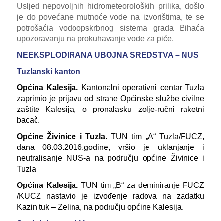
Usljed nepovoljnih hidrometeoroloških prilika, došlo
je do povećane mutnoće vode na izvorištima, te se
potrošaćia vodoopskrbnog sistema grada Bihaća
upozoravanju na prokuhavanje vode za piće.
NEEKSPLODIRANA UBOJNA SREDSTVA – NUS
Tuzlanski kanton
Općina Kalesija.
Kantonalni operativni centar Tuzla
zaprimio je prijavu od strane Općinske službe civilne
zaštite Kalesija, o pronalasku zolje-ručni raketni
bacač.
Općine Živinice i Tuzla.
TUN tim „A“ Tuzla/FUCZ,
dana 08.03.2016.godine, vršio je uklanjanje i
neutralisanje NUS-a na području općine Živinice i
Tuzla.
Općina Kalesija.
TUN tim „B“ za deminiranje FUCZ
/KUCZ nastavio je izvođenje radova na zadatku
Kazin tuk – Zelina, na području općine Kalesija.