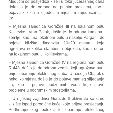
Međutim od posljedica kiše i u toku jučerašnjeg dana
dolazilo je do odrona na putnim pravcima, kao i
pojava klizišta u slijedećim mjesnim zajednicama, i
to:
– Mjesna zajednica Goražde III na lokalnom putu
Kolijevke –Vran Potok, došlo je do odrona kamena i
zemlje, kao i na lokalnom putu u naselju Pargani, do
pojave klizišta dimenzija 10×20 metara, koje
ugrožava nekoliko stambenih objekata, kao i odron
na lokalnom putu u Kollijevkama.
– Mjesna zajednica Goražde IV na regionalnom putu
R 448, došlo je do odrona zemlje koji ugrožava put i
prijeti obaranju električnog stuba. U naselju Obarak u
nekoliko mjesta došlo je do pojave manjeg slijeganja
tla, kao i pojave podzemnih voda koje prave
probleme u podrumskim prostorijama.
– U mjesnoj zajednici Goražde II aktiviralo se staro
klizište ispod porodične kuće, koje prijete presjecanju
Podhranjenskog potoka, te obaranju električnog