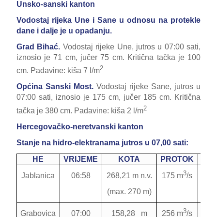
Unsko-sanski kanton
Vodostaj rijeka Une i Sane u odnosu na protekle
dane i dalje je u opadanju.
Grad Bihać.
Vodostaj rijeke Une, jutros u 07:00 sati,
iznosio je 71 cm, jučer 75 cm. Kritična tačka je 100
2
cm. Padavine: kiša 7 l/m
Općina Sanski Most.
Vodostaj rijeke Sane, jutros u
07:00 sati, iznosio je 175 cm, jučer 185 cm. Kritična
2
tačka je 380 cm. Padavine: kiša 2 l/m
Hercegovačko-neretvanski kanton
Stanje na hidro-elektranama jutros u 07,00 sati:
HE
VRIJEME
KOTA
PROTOK
3
Jablanica
06:58
O
268,21 m n.v.
175 m
/s
(max. 270 m)
3
Grabovica
07:00
O
158,28 m
256 m
/s