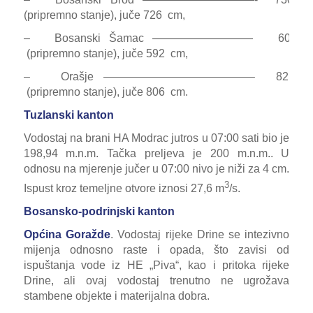
(pripremno stanje), juče 726 cm,
– Bosanski Šamac ————————— 600 c
(pripremno stanje), juče 592 cm,
– Orašje —————————————– 821 c
(pripremno stanje), juče 806 cm.
Tuzlanski kanton
Vodostaj na brani HA Modrac jutros u 07:00 sati bio je
198,94 m.n.m. Tačka preljeva je 200 m.n.m.. U
odnosu na mjerenje jučer u 07:00 nivo je niži za 4 cm.
3
Ispust kroz temeljne otvore iznosi 27,6 m
/s.
Bosansko-podrinjski kanton
Općina Goražde
. Vodostaj rijeke Drine se intezivno
mijenja odnosno raste i opada, što zavisi od
ispuštanja vode iz HE „Piva“, kao i pritoka rijeke
Drine, ali ovaj vodostaj trenutno ne ugrožava
stambene objekte i materijalna dobra.