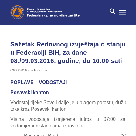
Sažetak Redovnog izvještaja o stanju
u Federaciji BiH, za dane
08./09.03.2016. godine, do 10:00 sati
/
09/03/2016
in
Izvještaji
POPLAVE – VODOSTAJI
Posavski kanton
Vodostaj rijeke Save i dalje je u blagom porastu, duž cijel
toka kroz Posavski kanton.
Visina vodostaja izmjerena jutros u 07:00 sati, 
vodomjernim stanicama iznosio je:
– Bosanski Brod ——————————- 730 c