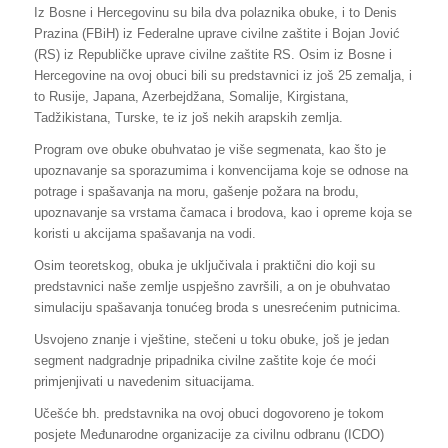
Iz Bosne i Hercegovinu su bila dva polaznika obuke, i to Denis
Prazina (FBiH) iz Federalne uprave civilne zaštite i Bojan Jović
(RS) iz Republičke uprave civilne zaštite RS. Osim iz Bosne i
Hercegovine na ovoj obuci bili su predstavnici iz još 25 zemalja, i
to Rusije, Japana, Azerbejdžana, Somalije, Kirgistana,
Tadžikistana, Turske, te iz još nekih arapskih zemlja.
Program ove obuke obuhvatao je više segmenata, kao što je
upoznavanje sa sporazumima i konvencijama koje se odnose na
potrage i spašavanja na moru, gašenje požara na brodu,
upoznavanje sa vrstama čamaca i brodova, kao i opreme koja se
koristi u akcijama spašavanja na vodi.
Osim teoretskog, obuka je uključivala i praktični dio koji su
predstavnici naše zemlje uspješno završili, a on je obuhvatao
simulaciju spašavanja tonućeg broda s unesrećenim putnicima.
Usvojeno znanje i vještine, stečeni u toku obuke, još je jedan
segment nadgradnje pripadnika civilne zaštite koje će moći
primjenjivati u navedenim situacijama.
Učešće bh. predstavnika na ovoj obuci dogovoreno je tokom
posjete Međunarodne organizacije za civilnu odbranu (ICDO)