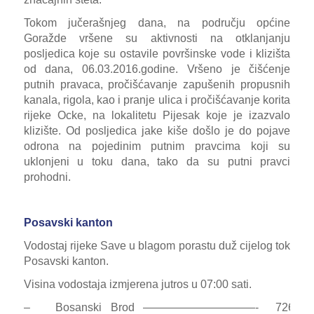
Tokom jučerašnjeg dana, na području općine
Goražde vršene su aktivnosti na otklanjanju
posljedica koje su ostavile površinske vode i klizišta
od dana, 06.03.2016.godine. Vršeno je čišćenje
putnih pravaca, pročišćavanje zapušenih propusnih
kanala, rigola, kao i pranje ulica i pročišćavanje korita
rijeke Ocke, na lokalitetu Pijesak koje je izazvalo
klizište. Od posljedica jake kiše došlo je do pojave
odrona na pojedinim putnim pravcima koji su
uklonjeni u toku dana, tako da su putni pravci
prohodni.
Posavski kanton
Vodostaj rijeke Save u blagom porastu duž cijelog toka kr
Posavski kanton.
Visina vodostaja izmjerena jutros u 07:00 sati.
– Bosanski Brod ——————————- 726 c