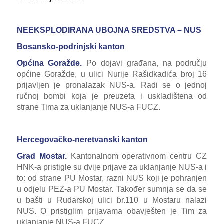
NEEKSPLODIRANA UBOJNA SREDSTVA – NUS
Bosansko-podrinjski kanton
Općina Goražde.
Po dojavi građana, na području
općine Goražde, u ulici Nurije Rašidkadića broj 16
prijavljen je pronalazak NUS-a. Radi se o jednoj
ručnoj bombi koja je preuzeta i uskladištena od
strane Tima za uklanjanje NUS-a FUCZ.
Hercegovačko-neretvanski kanton
Grad Mostar.
Kantonalnom operativnom centru CZ
HNK-a pristigle su dvije prijave za uklanjanje NUS-a i
to: od strane PU Mostar, razni NUS koji je pohranjen
u odjelu PEZ-a PU Mostar. Također sumnja se da se
u bašti u Rudarskoj ulici br.110 u Mostaru nalazi
NUS. O pristiglim prijavama obavješten je Tim za
uklanjanje NUS-a FUCZ.