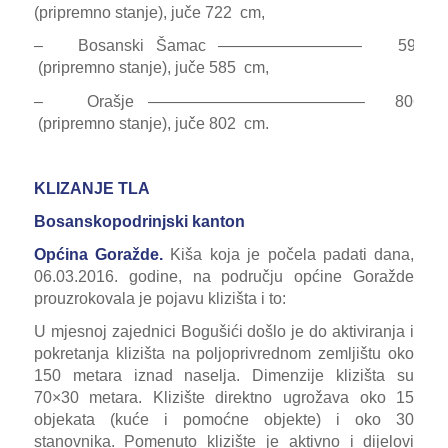
(pripremno stanje), juče 722 cm,
– Bosanski Šamac ————————— 592 c
(pripremno stanje), juče 585 cm,
– Orašje —————————————– 806 c
(pripremno stanje), juče 802 cm.
KLIZANJE TLA
Bosanskopodrinjski kanton
Općina Goražde.
Kiša koja je počela padati dana,
06.03.2016. godine, na području općine Goražde
prouzrokovala je pojavu klizišta i to:
U mjesnoj zajednici Bogušići došlo je do aktiviranja i
pokretanja klizišta na poljoprivrednom zemljištu oko
150 metara iznad naselja. Dimenzije klizišta su
70×30 metara. Klizište direktno ugrožava oko 15
objekata (kuće i pomoćne objekte) i oko 30
stanovnika. Pomenuto klizište je aktivno i dijelovi