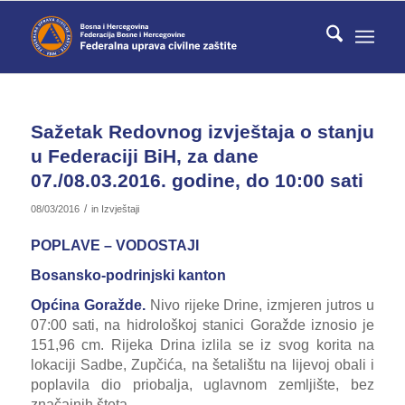
Sažetak Redovnog izvještaja o stanju
u Federaciji BiH, za dane
07./08.03.2016. godine, do 10:00 sati
/
08/03/2016
in
Izvještaji
POPLAVE – VODOSTAJI
Bosansko-podrinjski kanton
Općina Goražde.
Nivo rijeke Drine, izmjeren jutros u
07:00 sati, na hidrološkoj stanici Goražde iznosio je
151,96 cm. Rijeka Drina izlila se iz svog korita na
lokaciji Sadbe, Zupčića, na šetalištu na lijevoj obali i
poplavila dio priobalja, uglavnom zemljište, bez
značajnih šteta.