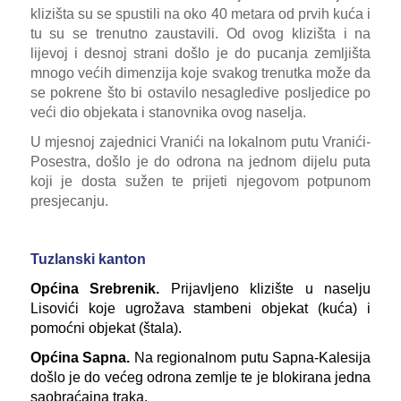
klizišta su se spustili na oko 40 metara od prvih kuća i
tu su se trenutno zaustavili. Od ovog klizišta i na
lijevoj i desnoj strani došlo je do pucanja zemljišta
mnogo većih dimenzija koje svakog trenutka može da
se pokrene što bi ostavilo nesagledive posljedice po
veći dio objekata i stanovnika ovog naselja.
U mjesnoj zajednici Vranići na lokalnom putu Vranići-
Posestra, došlo je do odrona na jednom dijelu puta
koji je dosta sužen te prijeti njegovom potpunom
presjecanju.
Tuzlanski kanton
Općina Srebrenik.
Prijavljeno klizište u naselju
Lisovići koje ugrožava stambeni objekat (kuća) i
pomoćni objekat (štala).
Općina Sapna.
Na regionalnom putu Sapna-Kalesija
došlo je do većeg odrona zemlje te je blokirana jedna
saobraćajna traka.