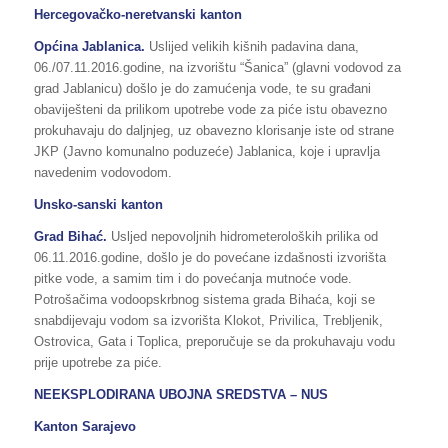
Hercegovačko-neretvanski kanton
Općina Jablanica.
Uslijed velikih kišnih padavina dana,
06./07.11.2016.godine, na izvorištu “Šanica” (glavni vodovod za
grad Jablanicu) došlo je do zamućenja vode, te su građani
obaviješteni da prilikom upotrebe vode za piće istu obavezno
prokuhavaju do daljnjeg, uz obavezno klorisanje iste od strane
JKP (Javno komunalno poduzeće) Jablanica, koje i upravlja
navedenim vodovodom.
Unsko-sanski kanton
Grad Bihać.
Usljed nepovoljnih hidrometeroloških prilika od
06.11.2016.godine, došlo je do povećane izdašnosti izvorišta
pitke vode, a samim tim i do povećanja mutnoće vode.
Potrošačima vodoopskrbnog sistema grada Bihaća, koji se
snabdijevaju vodom sa izvorišta Klokot, Privilica, Trebljenik,
Ostrovica, Gata i Toplica, preporučuje se da prokuhavaju vodu
prije upotrebe za piće.
NEEKSPLODIRANA UBOJNA SREDSTVA – NUS
Kanton Sarajevo