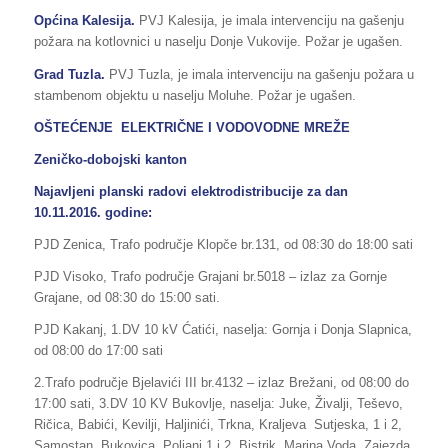
Općina Kalesija.
PVJ Kalesija, je imala intervenciju na gašenju
požara na kotlovnici u naselju Donje Vukovije. Požar je ugašen.
Grad Tuzla.
PVJ Tuzla, je imala intervenciju na gašenju požara u
stambenom objektu u naselju Moluhe. Požar je ugašen.
OŠTEĆENJE ELEKTRIČNE I VODOVODNE MREŽE
Zeničko-dobojski kanton
Najavljeni planski radovi elektrodistribucije za dan
10.11.2016. godine:
PJD Zenica, Trafo područje Klopče br.131, od 08:30 do 18:00 sati
PJD Visoko, Trafo područje Grajani br.5018 – izlaz za Gornje
Grajane, od 08:30 do 15:00 sati.
PJD Kakanj, 1.DV 10 kV Ćatići, naselja: Gornja i Donja Slapnica,
od 08:00 do 17:00 sati
2.Trafo područje Bjelavići III br.4132 – izlaz Brežani, od 08:00 do
17:00 sati, 3.DV 10 KV Bukovlje, naselja: Juke, Živalji, Teševo,
Ričica, Babići, Kevilji, Haljinići, Trkna, Kraljeva Sutjeska, 1 i 2,
Samostan, Bukovica, Poljani 1 i 2, Bistrik, Marina Voda, Zajezda,