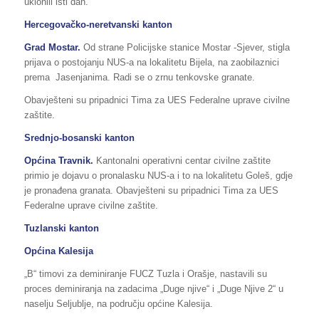
uklonili isti dan.
Hercegovačko-neretvanski kanton
Grad Mostar.
Od strane Policijske stanice Mostar -Sjever, stigla
prijava o postojanju NUS-a na lokalitetu Bijela, na zaobilaznici
prema Jasenjanima. Radi se o zrnu tenkovske granate.
Obavješteni su pripadnici Tima za UES Federalne uprave civilne
zaštite.
Srednjo-bosanski kanton
Općina Travnik.
Kantonalni operativni centar civilne zaštite
primio je dojavu o pronalasku NUS-a i to na lokalitetu Goleš, gdje
je pronađena granata. Obavješteni su pripadnici Tima za UES
Federalne uprave civilne zaštite.
Tuzlanski kanton
Općina Kalesija
„B“ timovi za deminiranje FUCZ Tuzla i Orašje, nastavili su
proces deminiranja na zadacima „Duge njive“ i „Duge Njive 2“ u
naselju Seljublje, na području općine Kalesija.