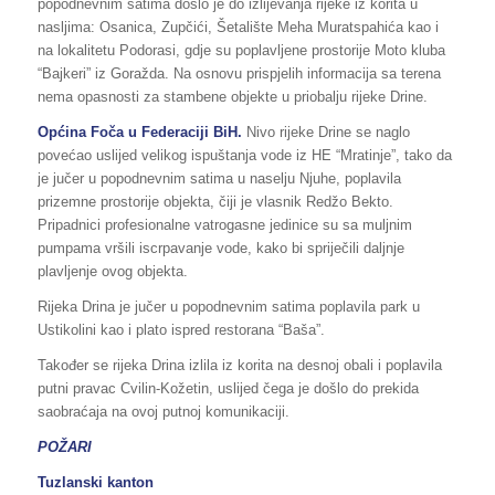
popodnevnim satima došlo je do izlijevanja rijeke iz korita u
nasljima: Osanica, Zupčići, Šetalište Meha Muratspahića kao i
na lokalitetu Podorasi, gdje su poplavljene prostorije Moto kluba
“Bajkeri” iz Goražda. Na osnovu prispjelih informacija sa terena
nema opasnosti za stambene objekte u priobalju rijeke Drine.
Općina Foča u Federaciji BiH.
Nivo rijeke Drine se naglo
povećao uslijed velikog ispuštanja vode iz HE “Mratinje”, tako da
je jučer u popodnevnim satima u naselju Njuhe, poplavila
prizemne prostorije objekta, čiji je vlasnik Redžo Bekto.
Pripadnici profesionalne vatrogasne jedinice su sa muljnim
pumpama vršili iscrpavanje vode, kako bi spriječili daljnje
plavljenje ovog objekta.
Rijeka Drina je jučer u popodnevnim satima poplavila park u
Ustikolini kao i plato ispred restorana “Baša”.
Također se rijeka Drina izlila iz korita na desnoj obali i poplavila
putni pravac Cvilin-Kožetin, uslijed čega je došlo do prekida
saobraćaja na ovoj putnoj komunikaciji.
POŽARI
Tuzlanski kanton