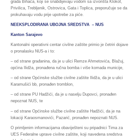
grada Bihaća, koji se snabdijevaju vodom sa izvorišta Klokot,
Privilica, Trebljenik, Ostrovica, Gata i Toplica, preporučuje se da
prokuhavaju vodu prije upotrebe za piće.
NEEKSPLODIRANA UBOJNA SREDSTVA – NUS
Kanton Sarajevo
Kantonalni operativni centar civilne zaštite primio je četriri dojave
o pronalasku NUS-a i to:
– od strane građanina, da je u ulici Remze Ahmetovića, Blažuj,
općina Ilidža, pronađena ručna bomba i više komada municije,
– od strane Općinske službe civilne zaštite Ilidža, da je u ulici
Karamušići bb, pronađen tromblon,
– od strane PU Hadžići, da je u naselju Dupovci, pronađen
nepoznat NUS, te
– od strane Općinske službe civilne zaštite Hadžići, da je na
lokaciji Karaosmanovići, Pazarić, pronađen nepoznati NUS.
O primljenim informacijama obaviješteni su pripadnici Tima za
UES Federalne uprave civilne zaštite, koji navedena sredstva