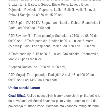
Brežani 1 i 2, Bištrani, Seoce, Bijelo Polje, Lukovo Brdo,
Dujmovići, Pavlovići, Papratno, Lučići, Bulčići, Veliki Trnovci,
Dolovi i Šošnje, od 09:30 do 15:00 sati.
PJD Žepče, DV 10 KV Begov han, Naselja: Dubac, Branošnica i
Fatići, od 09:00 do 15:00 sati.
PJD Zavidovići,1.Trafo područje Sutjeska br.2108, od 08:00 do
09:00 sati, 2.Trafo područje Stadion br.2014 – ulice: 8.marta,
35.divizije i dio ulice Stjepana Radića, od 09:00 do 10:00 sati
3.Trafo područje SUP br.2015 – ulice: Omladinska, Podubravlje,
Matije Gupca i dio ulice
Stjepana Radića, od 10:00 do 11:00 sati,
PJD Maglaj, Trafo područje Radojčići 2 br.3146, od 09:00 do
09:30 sati i od 14:30 do 15:00 sati.
Unsko-sanski kanton
Grad Bihać.
Usljed nepovoljnih hidrometeroloških prilika došlo je
do povećane izdašnosti izvorišta pitke vode, a samim tim i do
povećanja mutnoće vode. Potrošačima vodoopskrbnog sistema