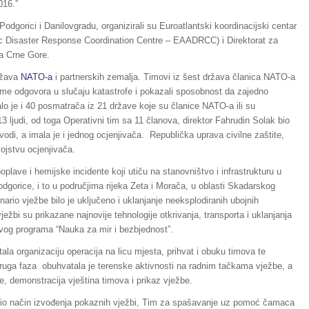
16.”
odgorici i Danilovgradu, organizirali su Euroatlantski koordinacijski centar
ic Disaster Response Coordination Centre – EAADRCC) i Direktorat za
va Crne Gore.
ržava
NATO-a
i partnerskih zemalja. Timovi iz šest država članica NATO-a
zme odgovora u slučaju katastrofe i pokazali sposobnost da zajedno
o je i 40 posmatrača iz 21 države koje su članice NATO-a ili su
 ljudi, od toga Operativni tim sa 11 članova, direktor Fahrudin Solak bio
di, a imala je i jednog ocjenjivača. Republička uprava civilne zaštite,
ojstvu ocjenjivača.
lave i hemijske incidente koji utiču na stanovništvo i infrastrukturu u
dgorice, i to u područjima rijeka Zeta i Morača, u oblasti Skadarskog
ario vježbe bilo je uključeno i uklanjanje neeksplodiranih ubojnih
ežbi su prikazane najnovije tehnologije otkrivanja, transporta i uklanjanja
vog programa “Nauka za mir i bezbjednostˮ.
ala organizaciju operacija na licu mjesta, prihvat i obuku timova te
ga faza obuhvatala je terenske aktivnosti na radnim tačkama vježbe, a
e, demonstracija vještina timova i prikaz vježbe.
rdio način izvođenja pokaznih vježbi, Tim za spašavanje uz pomoć čamaca