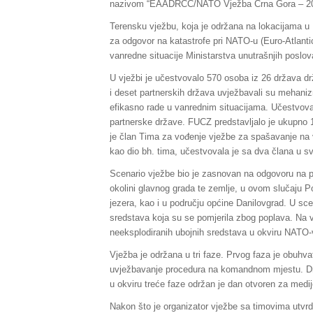
nazivom “EAADRCC/NATO Vježba Crna Gora – 20
Terensku vježbu, koja je održana na lokacijama u P
za odgovor na katastrofe pri NATO-u (Euro-Atlant
vanredne situacije Ministarstva unutrašnjih poslo
U vježbi je učestvovalo 570 osoba iz 26 država d
i deset partnerskih država uvježbavali su mehani
efikasno rade u vanrednim situacijama. Učestvoval
partnerske države. FUCZ predstavljalo je ukupno 13
je član Tima za vođenje vježbe za spašavanje na vo
kao dio bh. tima, učestvovala je sa dva člana u sv
Scenario vježbe bio je zasnovan na odgovoru na pop
okolini glavnog grada te zemlje, u ovom slučaju Po
jezera, kao i u području općine Danilovgrad. U scen
sredstava koja su se pomjerila zbog poplava. Na vj
neeksplodiranih ubojnih sredstava u okviru NATO-
Vježba je održana u tri faze. Prvog faza je obuhvat
uvježbavanje procedura na komandnom mjestu. Dru
u okviru treće faze održan je dan otvoren za medij
Nakon što je organizator vježbe sa timovima utv