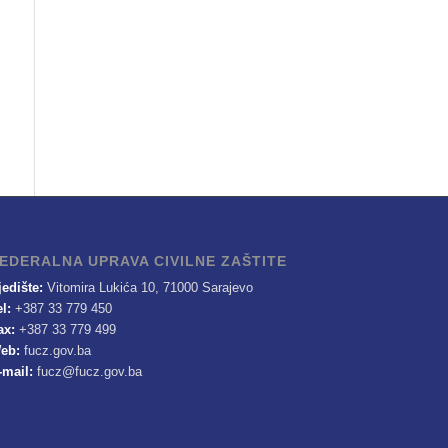
EDERALNA UPRAVA CIVILNE ZAŠTITE
jedište:
Vitomira Lukića 10, 71000 Sarajevo
el:
+387 33 779 450
ax:
+387 33 779 499
eb:
fucz.gov.ba
-mail:
fucz@fucz.gov.ba