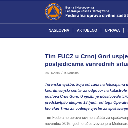
NASLOVNA
AKTUELNO
UPRAVA
Tim FUCZ u Crnoj Gori uspje
posljedicama vanrednih situ
/
07/11/2016
in
Aktuelno
Terensku vježbu, koja održana na lokacijama u 
koordinacijski centar za odgovor na katastrofe 
poslova Crne Gore. U vježbi je učestvovalo 57
predstavljalo ukupno 13 ljudi, od toga Operativ
bio član Tima za vođenje vježbe za spašavanje
Tim Federalne uprave civilne zaštite za spašavan
novembra 2016. godine učestvovao je u Međunarodn