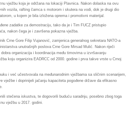
znu vježbu koja je održana na lokaciji Plavnica. Nakon dolaska na ovu
vnih vozila, rafting čamca s motorom i skutera na vodi, dok je drugi dio
torom, u kojem je bila izložena oprema i promotivni materijal.
dređene zadatke za demostraciju, tako da je i Tim FUCZ pristupio
 kuća, nakon čega je i završena pokazna vježba.
jednik Crne Gore Filip Vujanović, zamjenica generalnog sekretara NATO-a
inistarstva unutrašnjih poslova Crne Gore Mirsad Mulić. Nakon riječi
 dobra organizacija i koordinacija među timovima u izvršavanju
ježba koju organizira EADRCC od 2000. godine i prva takve vrste u Crnoj
buku i već učestvovala na međunarodnim vježbama sa sličnim scenarijem,
e vježbe i doprinijeli jačanju kapaciteta pogođene države da efikasno
e.
ili stečena iskustva, te dogovorili buduću saradnju, posebno zbog toga
čnu vježbu u 2017. godini.