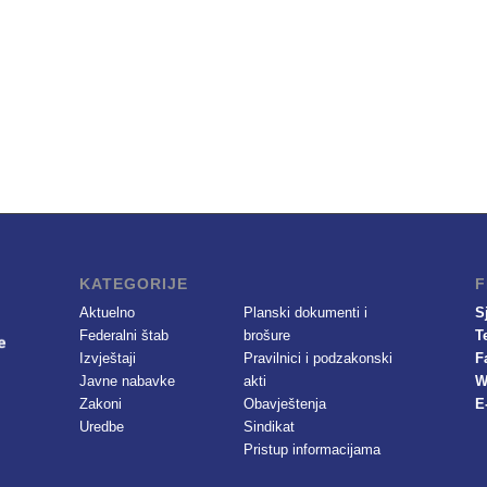
KATEGORIJE
F
Aktuelno
Planski dokumenti i
S
Federalni štab
brošure
T
Izvještaji
Pravilnici i podzakonski
F
Javne nabavke
akti
W
Zakoni
Obavještenja
E
Uredbe
Sindikat
Pristup informacijama