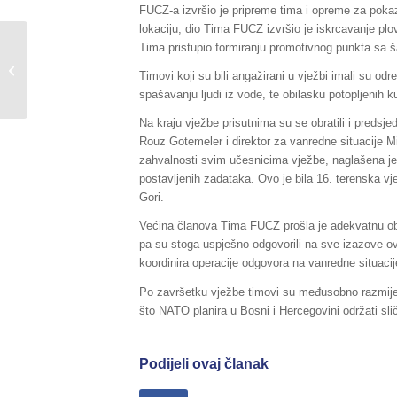
FUCZ-a izvršio je pripreme tima i opreme za poka
lokaciju, dio Tima FUCZ izvršio je iskrcavanje plo
Tima pristupio formiranju promotivnog punkta sa ša
Sažetak Redovnog izvještaja o stanju
u Federaciji BiH, za dane
Timovi koji su bili angažirani u vježbi imali su o
06./07.11.2016....
spašavanju ljudi iz vode, te obilasku potopljenih
Na kraju vježbe prisutnima su se obratili i preds
Rouz Gotemeler i direktor za vanredne situacije M
zahvalnosti svim učesnicima vježbe, naglašena je
postavljenih zadataka. Ovo je bila 16. terenska v
Gori.
Većina članova Tima FUCZ prošla je adekvatnu o
pa su stoga uspješno odgovorili na sve izazove ov
koordinira operacije odgovora na vanredne situacij
Po završetku vježbe timovi su međusobno razmijen
što NATO planira u Bosni i Hercegovini održati sli
Podijeli ovaj članak