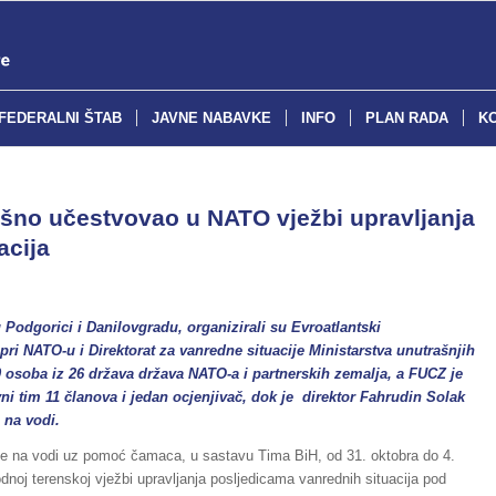
FEDERALNI ŠTAB
JAVNE NABAVKE
INFO
PLAN RADA
K
šno učestvovao u NATO vježbi upravljanja
acija
Podgorici i Danilovgradu, organizirali su Evroatlantski
pri NATO-u i Direktorat za vanredne situacije Ministarstva unutrašnjih
0 osoba iz 26 država država
NATO-a
i partnerskih zemalja, a FUCZ je
ni tim 11 članova i jedan ocjenjivač, dok je direktor Fahrudin Solak
 na vodi.
je na vodi uz pomoć čamaca, u sastavu Tima BiH, od 31. oktobra do 4.
oj terenskoj vježbi upravljanja posljedicama vanrednih situacija pod