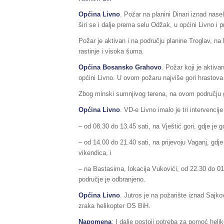
Općina Livno
. Požar na planini Dinari iznad naselj
širi se i dalje prema selu Odžak, u općini Livno i 
Požar je aktivan i na području planine Troglav, na 
rastinje i visoka šuma.
Općina Bosansko Grahovo
. Požar koji je aktiv
općini Livno. U ovom požaru najviše gori hrastova
Zbog minski sumnjivog terena, na ovom području
Općina Livno
. VD-e Livno imalo je tri intervencije
– od 08.30 do 13.45 sati, na Vještić gori, gdje je g
– od 14.00 do 21.40 sati, na prijevoju Vaganj, gdje 
vikendica, i
– na Bastasima, lokacija Vukovići, od 22.30 do 01.
područje je odbranjeno.
Općina Livno
. Jutros je na požarište iznad Sajkov
zraka helikopter OS BiH.
Napomena
: I dalje postoji potreba za pomoć hel