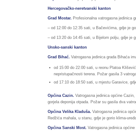
Hercegovačko-neretvanski kanton
Grad Mostar.
Profesionalna vatrogasna jedinica gr
– od 12:00 do 12:35 sati, u Bačevićima, gdje je gorj
– od 13:20 do 14:45 sati, u Bijelom polju, gdje je go
Unsko-sanski kanton
Grad Bihać.
Vatrogasna jedinica grada Bihaća imala
od 15:00 do 22:00 sati, u reonu Platoa Klišević
nepristupačnosti terena. Požar gasila 3 vatrog
od 17:10 do 18:50 sati, u mjestu Garavice, gdje
Općina Cazin.
Vatrogasna jedinica općine Cazin, 
gorjela deponija otpada. Požar su gasila dva vatr
Općina Velika Kladuša.
Vatrogasna jedinica opći
Redžića mahala, u stanu, gdje je gorio klima-uređa
Općina Sanski Most.
Vatrogasna jedinica općine S