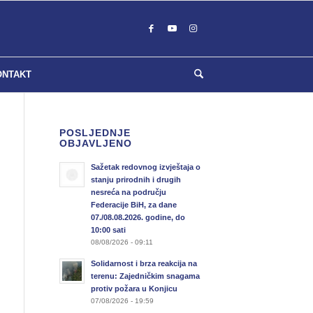
ONTAKT
POSLJEDNJE
OBJAVLJENO
Sažetak redovnog izvještaja o
stanju prirodnih i drugih
nesreća na području
Federacije BiH, za dane
07./08.08.2026. godine, do
10:00 sati
08/08/2026 - 09:11
Solidarnost i brza reakcija na
terenu: Zajedničkim snagama
protiv požara u Konjicu
07/08/2026 - 19:59