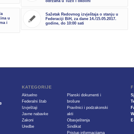
održana u Tuzli i okolini
la
Sažetak Redovnog izvještaja o stanju u
ćina u
Federaciji BiH, za dane 14./15.05.2017.
ma i
godine, do 10:00 sati
KATEGORIJE
F
Aktuelno
Planski dokumenti i
S
Federalni štab
brošure
T
Izvještaji
Pravilnici i podzakonski
F
Javne nabavke
akti
W
Zakoni
Obavještenja
E
Uredbe
Sindikat
Pristup informacijama