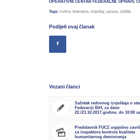
OPERATIVNI CENTAR FEDERALNE UPRAVE
C
Tags:
civilna
,
federalna
,
izvještaj
,
uprava
,
zaštita
Podijeli ovaj članak
Vezani članci
Sažetak redovnog izvještaja o sta
Federaciji BiH, za dane
22./23.10.2017.godine, do 10:00 sa
Predstavnik FUCZ uspješno završ
za inspektora kontrole kvaliteta
humanitarnog deminiranja