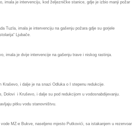
, imala je intervenciju, kod željezničke stanice, gdje je izbio manji požar
da Tuzla, imala je intervenciju na gašenju požara gdje su gorjele
stolarija“ Ljubače.
 imala je dvije intervencije na gašenju trave i niskog rastinja.
 Kraševo, i dalje je na snazi Odluka o I stepenu redukcije.
, Dolovi i Kruševo, i dalje su pod redukcijom u vodosnabdijevanju.
avljaju pitku vodu stanovništvu.
e vode MZ-e Bukve, naseljeno mjesto Putkovići, sa istakanjem u rezervoar