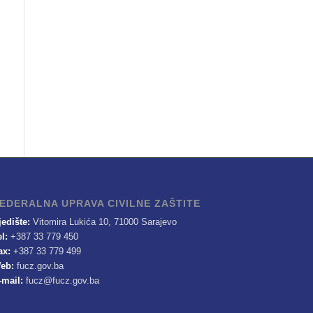
EDERALNA UPRAVA CIVILNE ZAŠTITE
jedište:
Vitomira Lukića 10, 71000 Sarajevo
el:
+387 33 779 450
ax:
+387 33 779 499
eb:
fucz.gov.ba
-mail:
fucz@fucz.gov.ba