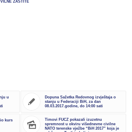
IVILNE ZAŠTITE
nju u
Dopuna Sažetka Redovnog izvještaja o
stanju u Federaciji BiH, za dan
ti
08.03.2017.godine, do 14:00 sati
Timovi FUCZ pokazali izuzetnu
io kurs
spremnost u okviru višednevne civilne
NATO terenske vježbe “BiH 2017” koja je