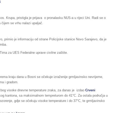
S
os. Krupa, pristigla je prijava o pronalasku NUS-a u rijeci Uni. Radi se o
čijem se vrhu nalazi upaljač.
vo, primio je informaciju od strane Policijske stanice Novo Sarajevo, da je
omba.
i Tima za UES Federalne uprave civilne zaštite.
rema kraju dana u Bosni se očekuje izraženije grmljavinsko nevrijeme,
ama i gradom.
 zbog visoke dnevne temperature zraka, za danas je izdao
Crveni
og kantona, sa maksimalnom tempreturom do 41°C. Za ostala područja u
ozorenje, gdje se očekuju visoke temperature i do 37°C, te grmljavinsko