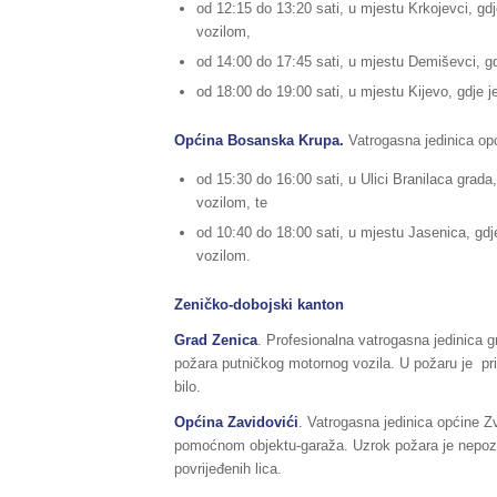
od 12:15 do 13:20 sati, u mjestu Krkojevci, gdj
vozilom,
od 14:00 do 17:45 sati, u mjestu Demiševci, gdj
od 18:00 do 19:00 sati, u mjestu Kijevo, gdje j
Općina Bosanska Krupa.
Vatrogasna jedinica opć
od 15:30 do 16:00 sati, u Ulici Branilaca grada
vozilom, te
od 10:40 do 18:00 sati, u mjestu Jasenica, gdje
vozilom.
Zeničko-dobojski kanton
Grad Zenica
. Profesionalna vatrogasna jedinica g
požara putničkog motornog vozila. U požaru je prič
bilo.
Općina Zavidovići
. Vatrogasna jedinica općine Zvi
pomoćnom objektu-garaža. Uzrok požara je nepoznat
povrijeđenih lica.