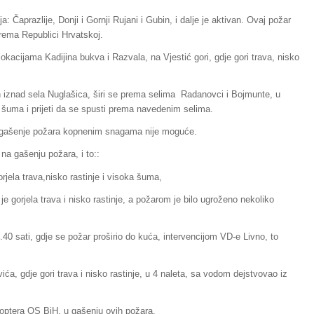
a: Čaprazlije, Donji i Gornji Rujani i Gubin, i dalje je aktivan. Ovaj požar
prema Republici Hrvatskoj.
lokacijama Kadijina bukva i Razvala, na Vjestić gori, gdje gori trava, nisko
an iznad sela Nuglašica, širi se prema selima Radanovci i Bojmunte, u
 šuma i prijeti da se spusti prema navedenim selima.
 gašenje požara kopnenim snagama nije moguće.
 na gašenju požara, i to::
orjela trava,nisko rastinje i visoka šuma,
je gorjela trava i nisko rastinje, a požarom je bilo ugroženo nekoliko
40 sati, gdje se požar proširio do kuća, intervencijom VD-e Livno, to
ića, gdje gori trava i nisko rastinje, u 4 naleta, sa vodom dejstvovao iz
ikoptera OS BiH, u gašenju ovih požara.