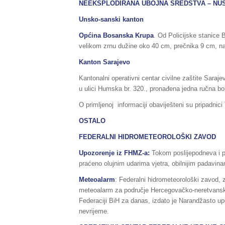
NEEKSPLODIRANA UBOJNA SREDSTVA – NU
Unsko-sanski kanton
Općina Bosanska Krupa
. Od Policijske stanice B
velikom zrnu dužine oko 40 cm, prečnika 9 cm, na 
Kanton Sarajevo
Kantonalni operativni centar civilne zaštite Saraje
u ulici Humska br. 320., pronađena jedna ručna b
O primljenoj informaciji obaviješteni su pripadnic
OSTALO
FEDERALNI HIDROMETEOROLOŠKI ZAVOD
Upozorenje iz FHMZ-a:
Tokom poslijepodneva i p
praćeno olujnim udarima vjetra, obilnijim padavin
Meteoalarm
: Federalni hidrometeorološki zavod,
meteoalarm za područje Hercegovačko-neretvansk
Federaciji BiH za danas, izdato je Narandžasto up
nevrijeme.