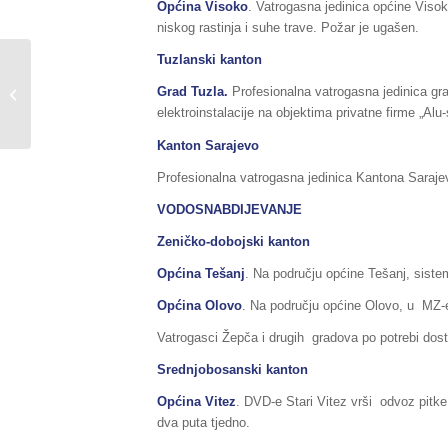
Općina Visoko
. Vatrogasna jedinica općine Visoko
niskog rastinja i suhe trave. Požar je ugašen.
Tuzlanski kanton
Sažetak Redovnog izvještaja o stanju
Grad Tuzla.
Profesionalna vatrogasna jedinica gra
u Federaciji BiH, za dane
elektroinstalacije na objektima privatne firme „Alu-
04./05.08.2017....
Kanton Sarajevo
Profesionalna vatrogasna jedinica Kantona Sarajevo,
VODOSNABDIJEVANJE
Zeničko-dobojski kanton
Općina Tešanj
. Na području općine Tešanj, sistem
Općina Olovo
. Na području općine Olovo, u MZ-e
Vatrogasci Žepča i drugih gradova po potrebi dost
Srednjobosanski kanton
Općina Vitez
. DVD-e Stari Vitez vrši odvoz pitk
dva puta tjedno.