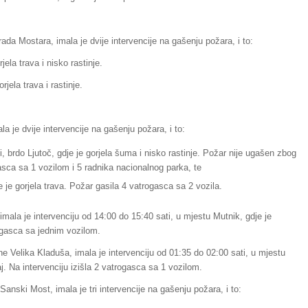
ada Mostara, imala je dvije intervencije na gašenju požara, i to:
ela trava i nisko rastinje.
rjela trava i rastinje.
 je dvije intervencije na gašenju požara, i to:
i, brdo Ljutoč, gdje je gorjela šuma i nisko rastinje. Požar nije ugašen zbog
asca sa 1 vozilom i 5 radnika nacionalnog parka, te
 je gorjela trava. Požar gasila 4 vatrogasca sa 2 vozila.
imala je intervenciju od 14:00 do 15:40 sati, u mjestu Mutnik, gdje je
ogasca sa jednim vozilom.
ne Velika Kladuša, imala je intervenciju od 01:35 do 02:00 sati, u mjestu
j. Na intervenciju izišla 2 vatrogasca sa 1 vozilom.
anski Most, imala je tri intervencije na gašenju požara, i to: