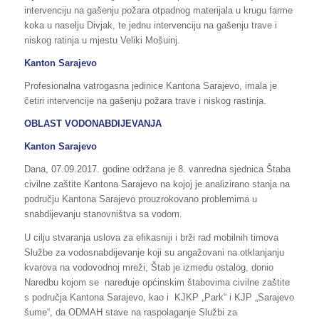
intervenciju na gašenju požara otpadnog materijala u krugu farme
koka u naselju Divjak, te jednu intervenciju na gašenju trave i
niskog ratinja u mjestu Veliki Mošuinj.
Kanton Sarajevo
Profesionalna vatrogasna jedinice Kantona Sarajevo, imala je
četiri intervencije na gašenju požara trave i niskog rastinja.
OBLAST VODONABDIJEVANJA
Kanton Sarajevo
Dana, 07.09.2017. godine održana je 8. vanredna sjednica Štaba
civilne zaštite Kantona Sarajevo na kojoj je analizirano stanja na
području Kantona Sarajevo prouzrokovano problemima u
snabdijevanju stanovništva sa vodom.
U cilju stvaranja uslova za efikasniji i brži rad mobilnih timova
Službe za vodosnabdijevanje koji su angažovani na otklanjanju
kvarova na vodovodnoj mreži, Štab je između ostalog, donio
Naredbu kojom se naređuje općinskim štabovima civilne zaštite
s područja Kantona Sarajevo, kao i KJKP „Park“ i KJP „Sarajevo
šume“, da ODMAH stave na raspolaganje Službi za