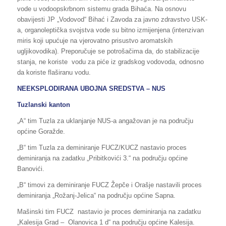
vode u vodoopskrbnom sistemu grada Bihaća. Na osnovu
obavijesti JP „Vodovod“ Bihać i Zavoda za javno zdravstvo USK-
a, organoleptička svojstva vode su bitno izmijenjena (intenzivan
miris koji upućuje na vjerovatno prisustvo aromatskih
ugljikovodika). Preporučuje se potrošačima da, do stabilizacije
stanja, ne koriste vodu za piće iz gradskog vodovoda, odnosno
da koriste flaširanu vodu.
NEEKSPLODIRANA UBOJNA SREDSTVA – NUS
Tuzlanski kanton
„A“ tim Tuzla za uklanjanje NUS-a angažovan je na području
općine Goražde.
„B“ tim Tuzla za deminiranje FUCZ/KUCZ nastavio proces
deminiranja na zadatku „Pribitkovići 3.“ na području općine
Banovići.
„B“ timovi za deminiranje FUCZ Žepče i Orašje nastavili proces
deminiranja „Rožanj-Jelica“ na području općine Sapna.
Mašinski tim FUCZ nastavio je proces deminiranja na zadatku
„Kalesija Grad – Olanovica 1 d“ na području općine Kalesija.