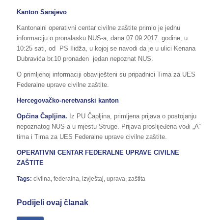
Kanton Sarajevo
Kantonalni operativni centar civilne zaštite primio je jednu
informaciju o pronalasku NUS-a, dana 07.09.2017. godine, u
10:25 sati, od PS Ilidža, u kojoj se navodi da je u ulici Kenana
Dubravića br.10 pronađen jedan nepoznat NUS.
O primljenoj informaciji obaviješteni su pripadnici Tima za UES
Federalne uprave civilne zaštite.
Hercegovačko-neretvanski kanton
Općina Čapljina.
Iz PU Čapljina, primljena prijava o postojanju
nepoznatog NUS-a u mjestu Struge. Prijava proslijeđena vođi „A“
tima i Tima za UES Federalne uprave civilne zaštite.
OPERATIVNI CENTAR FEDERALNE UPRAVE CIVILNE
ZAŠTITE
Tags:
civilna
,
federalna
,
izvještaj
,
uprava
,
zaštita
Podijeli ovaj članak