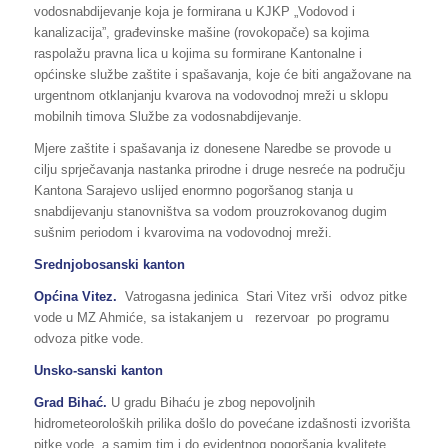
vodosnabdijevanje koja je formirana u KJKP „Vodovod i
kanalizacija”, građevinske mašine (rovokopače) sa kojima
raspolažu pravna lica u kojima su formirane Kantonalne i
općinske službe zaštite i spašavanja, koje će biti angažovane na
urgentnom otklanjanju kvarova na vodovodnoj mreži u sklopu
mobilnih timova Službe za vodosnabdijevanje.
Mjere zaštite i spašavanja iz donesene Naredbe se provode u
cilju sprječavanja nastanka prirodne i druge nesreće na području
Kantona Sarajevo uslijed enormno pogoršanog stanja u
snabdijevanju stanovništva sa vodom prouzrokovanog dugim
sušnim periodom i kvarovima na vodovodnoj mreži.
Srednjobosanski kanton
Općina Vitez.
Vatrogasna jedinica Stari Vitez vrši odvoz pitke
vode u MZ Ahmiće, sa istakanjem u rezervoar po programu
odvoza pitke vode.
Unsko-sanski kanton
Grad Bihać.
U gradu Bihaću je zbog nepovoljnih
hidrometeoroloških prilika došlo do povećane izdašnosti izvorišta
pitke vode, a samim tim i do evidentnog pogoršanja kvalitete