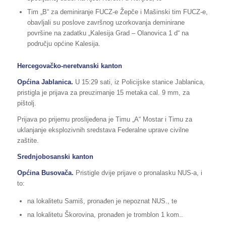
Tim „B“ za deminiranje FUCZ-e Žepče i Mašinski tim FUCZ-e,
obavljali su poslove završnog uzorkovanja deminirane
površine na zadatku „Kalesija Grad – Olanovica 1 d“ na
području općine Kalesija.
Hercegovačko-neretvanski kanton
Općina Jablanica.
U 15:29 sati, iz Policijske stanice Jablanica,
pristigla je prijava za preuzimanje 15 metaka cal. 9 mm, za
pištolj.
Prijava po prijemu proslijeđena je Timu „A“ Mostar i Timu za
uklanjanje eksplozivnih sredstava Federalne uprave civilne
zaštite.
Srednjobosanski kanton
Općina Busovača.
Pristigle dvije prijave o pronalasku NUS-a, i
to:
na lokalitetu Samiš, pronađen je nepoznat NUS., te
na lokalitetu Škorovina, pronađen je tromblon 1 kom..