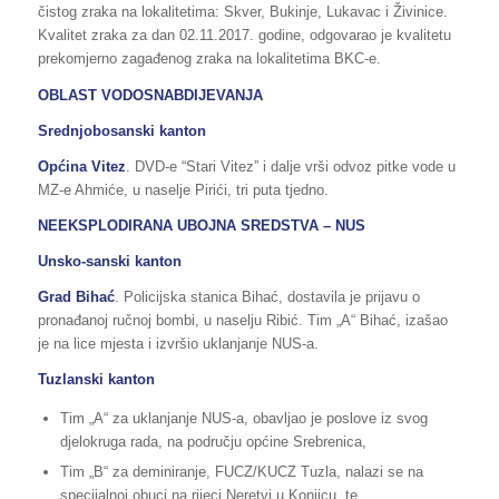
čistog zraka na lokalitetima: Skver, Bukinje, Lukavac i Živinice.
Kvalitet zraka za dan 02.11.2017. godine, odgovarao je kvalitetu
prekomjerno zagađenog zraka na lokalitetima BKC-e.
OBLAST VODOSNABDIJEVANJA
Srednjobosanski kanton
Općina Vitez
. DVD-e “Stari Vitez” i dalje vrši odvoz pitke vode u
MZ-e Ahmiće, u naselje Pirići, tri puta tjedno.
NEEKSPLODIRANA UBOJNA SREDSTVA – NUS
Unsko-sanski kanton
Grad Bihać
. Policijska stanica Bihać, dostavila je prijavu o
pronađanoj ručnoj bombi, u naselju Ribić. Tim „A“ Bihać, izašao
je na lice mjesta i izvršio uklanjanje NUS-a.
Tuzlanski kanton
Tim „A“ za uklanjanje NUS-a, obavljao je poslove iz svog
djelokruga rada, na području općine Srebrenica,
Tim „B“ za deminiranje, FUCZ/KUCZ Tuzla, nalazi se na
specijalnoj obuci na rijeci Neretvi u Konjicu, te