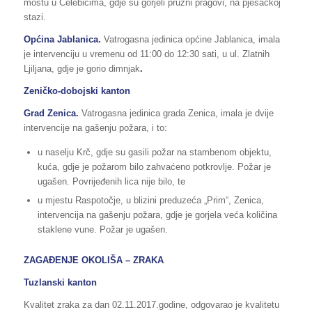
mostu u Čelebićima, gdje su gorjeli pružni pragovi, na pješačkoj
stazi.
Općina Jablanica.
Vatrogasna jedinica općine Jablanica, imala
je intervenciju u vremenu od 11:00 do 12:30 sati, u ul. Zlatnih
Ljiljana, gdje je gorio dimnjak
.
Zeničko-dobojski kanton
Grad Zenica.
Vatrogasna jedinica grada Zenica, imala je dvije
intervencije na gašenju požara, i to:
u naselju Krč, gdje su gasili požar na stambenom objektu,
kuća, gdje je požarom bilo zahvaćeno potkrovlje. Požar je
ugašen. Povrijeđenih lica nije bilo, te
u mjestu Raspotočje, u blizini preduzeća „Prim“, Zenica,
intervencija na gašenju požara, gdje je gorjela veća količina
staklene vune. Požar je ugašen.
ZAGAĐENJE OKOLIŠA – ZRAKA
Tuzlanski kanton
Kvalitet zraka za dan 02.11.2017.godine, odgovarao je kvalitetu