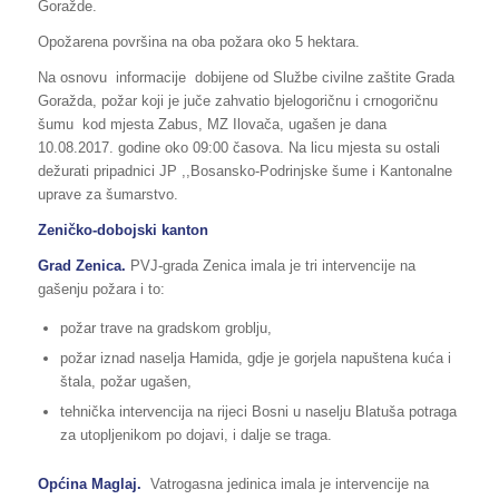
Goražde.
Opožarena površina na oba požara oko 5 hektara.
Na osnovu informacije dobijene od Službe civilne zaštite Grada
Goražda, požar koji je juče zahvatio bjelogoričnu i crnogoričnu
šumu kod mjesta Zabus, MZ Ilovača, ugašen je dana
10.08.2017. godine oko 09:00 časova. Na licu mjesta su ostali
dežurati pripadnici JP ,,Bosansko-Podrinjske šume i Kantonalne
uprave za šumarstvo.
Zeničko-dobojski kanton
Grad Zenica.
PVJ-grada Zenica imala je tri intervencije na
gašenju požara i to:
požar trave na gradskom groblju,
požar iznad naselja Hamida, gdje je gorjela napuštena kuća i
štala, požar ugašen,
tehnička intervencija na rijeci Bosni u naselju Blatuša potraga
za utopljenikom po dojavi, i dalje se traga.
Općina Maglaj.
Vatrogasna jedinica imala je intervencije na