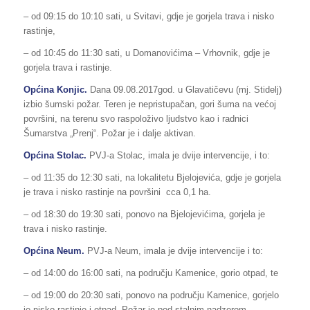
– od 09:15 do 10:10 sati, u Svitavi, gdje je gorjela trava i nisko
rastinje,
– od 10:45 do 11:30 sati, u Domanovićima – Vrhovnik, gdje je
gorjela trava i rastinje.
Općina Konjic.
Dana 09.08.2017god. u Glavatičevu (mj. Stidelj)
izbio šumski požar. Teren je nepristupačan, gori šuma na većoj
površini, na terenu svo raspoloživo ljudstvo kao i radnici
Šumarstva „Prenj“. Požar je i dalje aktivan.
Općina Stolac.
PVJ-a Stolac, imala je dvije intervencije, i to:
– od 11:35 do 12:30 sati, na lokalitetu Bjelojevića, gdje je gorjela
je trava i nisko rastinje na površini cca 0,1 ha.
– od 18:30 do 19:30 sati, ponovo na Bjelojevićima, gorjela je
trava i nisko rastinje.
Općina Neum.
PVJ-a Neum, imala je dvije intervencije i to:
– od 14:00 do 16:00 sati, na području Kamenice, gorio otpad, te
– od 19:00 do 20:30 sati, ponovo na području Kamenice, gorjelo
je nisko rastinje i otpad. Požar je pod stalnim nadzorom.