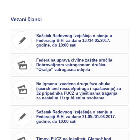
Vezani članci
Sažetak Redovnog izvještaja o stanju u
Federaciji BiH, za dane 13./14.05.2017.
godine, do 10:00 sati
Federalna uprava civilne zaštite uručila
Dobrovoljnom vatrogasnom društvu
“Orašje” vatrogasna odijela
Na Igmanu izvedena druga faza obuke
(search and rescue/potraga i spašavanje) za
32 pripadnika FUCZ u vještinama traganja
za nestalim i izgubljenim osobama
Sažetak Redovnog izvještaja o stanju u
Federaciji BiH, za dane 31.05./01.06.2017.
godine, do 10:00 sati
Timovi FUCZ na lokalitetu Glamoč kod