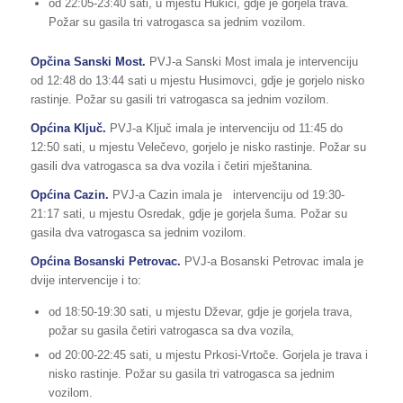
od 22:05-23:40 sati, u mjestu Hukići, gdje je gorjela trava.
Požar su gasila tri vatrogasca sa jednim vozilom.
Opčina Sanski Most.
PVJ-a Sanski Most imala je intervenciju
od 12:48 do 13:44 sati u mjestu Husimovci, gdje je gorjelo nisko
rastinje. Požar su gasili tri vatrogasca sa jednim vozilom.
Općina Ključ.
PVJ-a Ključ imala je intervenciju od 11:45 do
12:50 sati, u mjestu Velečevo, gorjelo je nisko rastinje. Požar su
gasili dva vatrogasca sa dva vozila i četiri mještanina.
Općina Cazin.
PVJ-a Cazin imala je intervenciju od 19:30-
21:17 sati, u mjestu Osredak, gdje je gorjela šuma. Požar su
gasila dva vatrogasca sa jednim vozilom.
Općina Bosanski Petrovac.
PVJ-a Bosanski Petrovac imala je
dvije intervencije i to:
od 18:50-19:30 sati, u mjestu Dževar, gdje je gorjela trava,
požar su gasila četiri vatrogasca sa dva vozila,
od 20:00-22:45 sati, u mjestu Prkosi-Vrtoče. Gorjela je trava i
nisko rastinje. Požar su gasila tri vatrogasca sa jednim
vozilom.