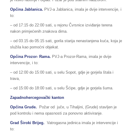
Općina Jablanica.
PVJ-a Jablanica, imala je dvije intervencije, i
to:
– od 17:15 do 22:00 sati, u rejonu Čvrsnice izviđanje terena
nakon primjećenih znakova dima.
– od 03.15 do 05:15 sati, gorila starija nenastanjena kuća, koja je
služila kao pomoćni objekat.
Općina Prozor- Rama.
PVJ-a Prozor-Rama, imala je dvije
intervencije, i to:
– od 12:00 do 15:00 sati, u selu Sopot, gdje je gorjela štala i
trava,
– od 15:00 do 18:00 sati, u selu Šćipe, gdje je gorjela šuma.
Zapadnohercegovački kanton
Općina Grude.
Požar od juče, u Tihaljini, (Grude) stavljen je
pod kontrolu i nema opasnosti za ponovno aktiviranje.
Grad Široki Brijeg.
Vatrogasna jedinica imala je intervencije i
to: