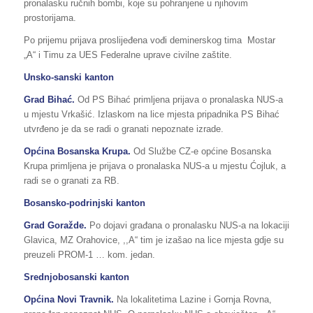
pronalasku ručnih bombi, koje su pohranjene u njihovim
prostorijama.
Po prijemu prijava proslijeđena vođi deminerskog tima Mostar
„A“ i Timu za UES Federalne uprave civilne zaštite.
Unsko-sanski kanton
Grad Bihać.
Od PS Bihać primljena prijava o pronalaska NUS-a
u mjestu Vrkašić. Izlaskom na lice mjesta pripadnika PS Bihać
utvrđeno je da se radi o granati nepoznate izrade.
Općina Bosanska Krupa.
Od Službe CZ-e općine Bosanska
Krupa primljena je prijava o pronalaska NUS-a u mjestu Ćojluk, a
radi se o granati za RB.
Bosansko-podrinjski kanton
Grad Goražde.
Po dojavi građana o pronalasku NUS-a na lokaciji
Glavica, MZ Orahovice, ,,A“ tim je izašao na lice mjesta gdje su
preuzeli PROM-1 … kom. jedan.
Srednjobosanski kanton
Općina Novi Travnik.
Na lokalitetima Lazine i Gornja Rovna,