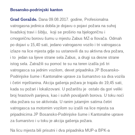
Bosansko-podrinjski kanton
Grad Goražde.
Dana 09.08.2017. godine, Profesionalna
vatrogasna jedinica dobila je dojavu o pojavi požara na suhoj
livadskoj travi i šiblju, koji se proširio na bjelogoričnu i
crnogoričnu borovu šumu u mjestu Zabus MZ-a Ilovača. Odmah
po dojavi u 15,40 sati, jedano vatrogasno vozilo i tri vatrogasca
izlaze na lice mjesta gdje su ustanovili da su aktivna dva požara,
i to jedan sa lijeve strane sela Zabus, a drugi sa desne strane
istog sela. Zatražili su pomoć te su na teren izašla još tri
vatrogasca sa jednim vozilom, devet pripadnika JP Bosansko-
Podrinjske šume i Kantonalne uprave za šumarstvo sa dva vozila
i četiri mještanina. Akcija gašenja požara je trajala do 19,45 sati,
kada su požari i lokalizovani. U požarištu je ostalo da gori veliki
broj hrastovih panjeva, kao i suhih povaljanih borova. U toku noći
oba požara su se aktivirala. U ranim jutarnjim satima četiri
vatrogasca sa motornim vozilom su izašli na lice mjesta sa
pripadnicima JP Bosansko-Podrinjske šume i Kantonalne uprave
za šumarstvo i u toku je akcija gašenja požara.
Na licu mjesta bili prisutni i dva pripadnika MUP-a BPK-a