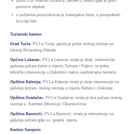
jutros u ul. Adema Omahića, takođe u Jelahu gdje je gorio
pomoćni objekat.
u požarima prouzrokovna je materijalna šteta, a povrijeđenih
lica nije bilo.
Tuzlanski kanton
Grad Tuzla.
PVJ-a Tuzla gasila je požar niskog rastinja na
lokaciji Brčanskog Odreda.
Općina Lukavac.
PVJ-a Lukavac imala je dvije intervencije
gašenja požara šume u mjestu Tumare i Poljice, te jednu
tehničku intervenciju u Dubošnici nakon saobraćajne nesreće.
Opština Kalesija.
PVJ-a Kalesija imala je dvije intervencije na
gašenju požara niskog rastinja u mjestu Rahinci i Vukovije.
Opština Gradačac.
PVJ-a Gradačac imala je dva požara niskog
rastinja u Kamberi (Mionica) i Okanovićima.
Opština Banovići.
PVJ-a Banovići imala je intervenciju na
gašenju požara gdje su gorjela sijena.
Kanton Sarajevo