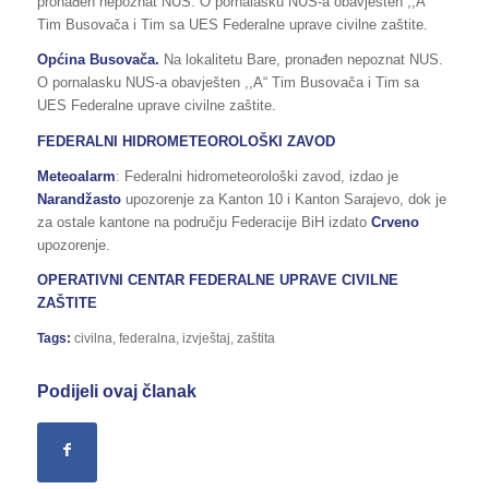
pronađen nepoznat NUS. O pornalasku NUS-a obavješten ,,A“
Tim Busovača i Tim sa UES Federalne uprave civilne zaštite.
Općina Busovača.
Na lokalitetu Bare, pronađen nepoznat NUS.
O pornalasku NUS-a obavješten ,,A“ Tim Busovača i Tim sa
UES Federalne uprave civilne zaštite.
FEDERALNI HIDROMETEOROLOŠKI ZAVOD
Meteoalarm
: Federalni hidrometeorološki zavod, izdao je
Narandžasto
upozorenje za Kanton 10 i Kanton Sarajevo, dok je
za ostale kantone na području Federacije BiH izdato
Crveno
upozorenje.
OPERATIVNI CENTAR FEDERALNE UPRAVE
CIVILNE
ZAŠTITE
Tags:
civilna
,
federalna
,
izvještaj
,
zaštita
Podijeli ovaj članak