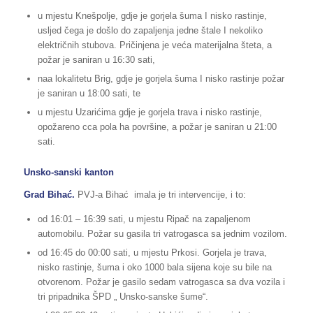
u mjestu Knešpolje, gdje je gorjela šuma I nisko rastinje,
usljed čega je došlo do zapaljenja jedne štale I nekoliko
električnih stubova. Pričinjena je veća materijalna šteta, a
požar je saniran u 16:30 sati,
naa lokalitetu Brig, gdje je gorjela šuma I nisko rastinje požar
je saniran u 18:00 sati, te
u mjestu Uzarićima gdje je gorjela trava i nisko rastinje,
opožareno cca pola ha površine, a požar je saniran u 21:00
sati.
Unsko-sanski kanton
Grad Bihać.
PVJ-a Bihać imala je tri intervencije, i to:
od 16:01 – 16:39 sati, u mjestu Ripač na zapaljenom
automobilu. Požar su gasila tri vatrogasca sa jednim vozilom.
od 16:45 do 00:00 sati, u mjestu Prkosi. Gorjela je trava,
nisko rastinje, šuma i oko 1000 bala sijena koje su bile na
otvorenom. Požar je gasilo sedam vatrogasca sa dva vozila i
tri pripadnika ŠPD „ Unsko-sanske šume“.