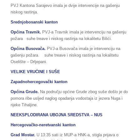
PVJ Kantona Sarajevo imala je dvije intervencije na gašenju
niskog rastinja.
Srednjobosanski kanton
Općina Travnik.
PVJ-a Travnik imala je intervenciju na gašenju
požara suhe treave i niskog rastinja na lokalitetu Bilići.
Općina Busovača.
PVJ-a Busovača imala je intervenciju na
gašenju požara suhe treave i niskog rastinja na lokalitetu
Oselište – Drljepani.
VELIKE VRUĆINE I SUŠE
Zapadnohercegovački kanton
Općina Grude.
Na području općine Grude zbog suše došlo je do
pomora ribe usljed naglog opadanja vodostaja iz jezera Nuga i
rijeke Tihaljine.
NEEKSPLODIRANA UBOJNA SREDSTVA – NUS
Hercegovačko-neretvanski kanton
Grad Mostar.
U 13:35 sati iz MUP-a HNK-a, stigla prijava o