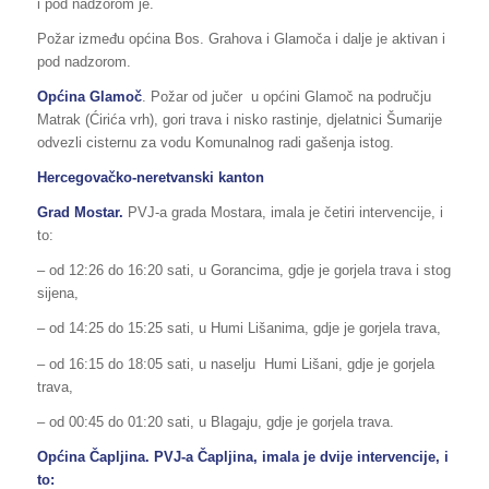
i pod nadzorom je.
Požar između općina Bos. Grahova i Glamoča i dalje je aktivan i
pod nadzorom.
Općina Glamoč
. Požar od jučer u općini Glamoč na području
Matrak (Ćirića vrh), gori trava i nisko rastinje, djelatnici Šumarije
odvezli cisternu za vodu Komunalnog radi gašenja istog.
Hercegovačko-neretvanski kanton
Grad Mostar.
PVJ-a grada Mostara, imala je četiri intervencije, i
to:
– od 12:26 do 16:20 sati, u Gorancima, gdje je gorjela trava i stog
sijena,
– od 14:25 do 15:25 sati, u Humi Lišanima, gdje je gorjela trava,
– od 16:15 do 18:05 sati, u naselju Humi Lišani, gdje je gorjela
trava,
– od 00:45 do 01:20 sati, u Blagaju, gdje je gorjela trava.
Općina Čapljina. PVJ-a Čapljina, imala je dvije intervencije, i
to: