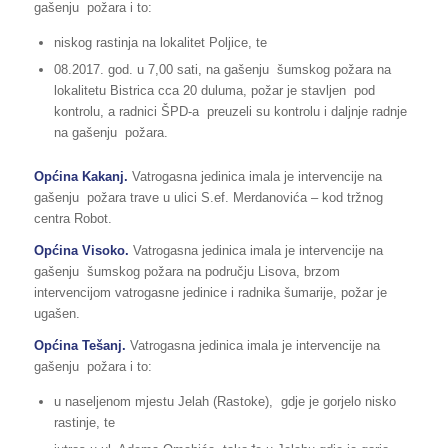
gašenju požara i to:
niskog rastinja na lokalitet Poljice, te
08.2017. god. u 7,00 sati, na gašenju šumskog požara na
lokalitetu Bistrica cca 20 duluma, požar je stavljen pod
kontrolu, a radnici ŠPD-a preuzeli su kontrolu i daljnje radnje
na gašenju požara.
Općina Kakanj.
Vatrogasna jedinica imala je intervencije na
gašenju požara trave u ulici S.ef. Merdanovića – kod tržnog
centra Robot.
Općina Visoko.
Vatrogasna jedinica imala je intervencije na
gašenju šumskog požara na području Lisova, brzom
intervencijom vatrogasne jedinice i radnika šumarije, požar je
ugašen.
Općina Tešanj.
Vatrogasna jedinica imala je intervencije na
gašenju požara i to:
u naseljenom mjestu Jelah (Rastoke), gdje je gorjelo nisko
rastinje, te