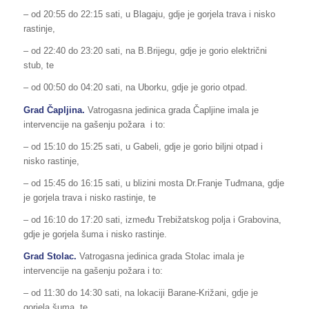
– od 20:55 do 22:15 sati, u Blagaju, gdje je gorjela trava i nisko
rastinje,
– od 22:40 do 23:20 sati, na B.Brijegu, gdje je gorio električni
stub, te
– od 00:50 do 04:20 sati, na Uborku, gdje je gorio otpad.
Grad Čapljina.
Vatrogasna jedinica grada Čapljine imala je
intervencije na gašenju požara i to:
– od 15:10 do 15:25 sati, u Gabeli, gdje je gorio biljni otpad i
nisko rastinje,
– od 15:45 do 16:15 sati, u blizini mosta Dr.Franje Tuđmana, gdje
je gorjela trava i nisko rastinje, te
– od 16:10 do 17:20 sati, između Trebižatskog polja i Grabovina,
gdje je gorjela šuma i nisko rastinje.
Grad Stolac.
Vatrogasna jedinica grada Stolac imala je
intervencije na gašenju požara i to:
– od 11:30 do 14:30 sati, na lokaciji Barane-Križani, gdje je
gorjela šuma. te