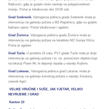
Ratkovići, gdje je gorjelo nisko rastinje na poljoprivrednom
imanju. Požar je lokalizovan oko 19:00 sati.
Grad Srebrenik.
Vatrogasna jedinica grada Srebrenik imala je
intervenciju na gašenju požara u MZ-Rapatnica, gdje su gorjelo
balirano sijeno. Požar lokalizovan i ugašen.
Grad Živinice.
Vatrogasna jedinica grada Živinice imala je
intervenciju na gašenju požara na lokalitetu MZ Gornja Višća.
Požar je ugašen.
Grad Tuzla.
U protekla 24 sata, PVJ grada Tuzle mala je dvije
intervencije na gašenju požara i to: na pomoćnom objektu-šupi
na lokaciji Plane 94, te deponiji otpada u naselju Kojšino.
Grad Lukavac.
Vatrogasna jedinica grad Lukavac imala je
intervenciju na gašenju šumskog požara u naselju Smoluća,
zaseok Agići.
VELIKE VRUĆINE I SUŠE, JAK VJETAR, VELIKO
NEVRIJEME I GRAD
Kanton 10