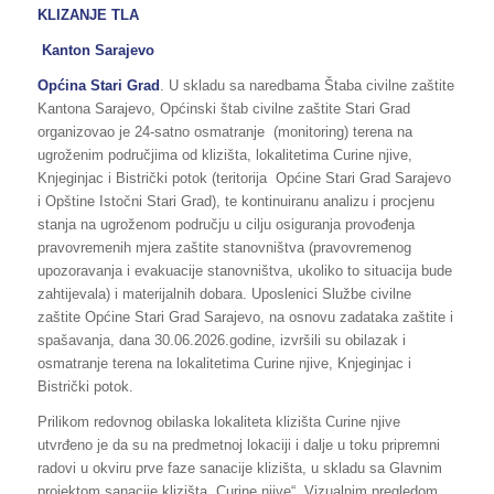
KLIZANJE TLA
Kanton Sarajevo
Općina Stari Grad
. U skladu sa naredbama Štaba civilne zaštite
Kantona Sarajevo, Općinski štab civilne zaštite Stari Grad
organizovao je 24-satno osmatranje (monitoring) terena na
ugroženim područjima od klizišta, lokalitetima Curine njive,
Knjeginjac i Bistrički potok (teritorija Općine Stari Grad Sarajevo
i Opštine Istočni Stari Grad), te kontinuiranu analizu i procjenu
stanja na ugroženom području u cilju osiguranja provođenja
pravovremenih mjera zaštite stanovništva (pravovremenog
upozoravanja i evakuacije stanovništva, ukoliko to situacija bude
zahtijevala) i materijalnih dobara. Uposlenici Službe civilne
zaštite Općine Stari Grad Sarajevo, na osnovu zadataka zaštite i
spašavanja, dana 30.06.2026.godine, izvršili su obilazak i
osmatranje terena na lokalitetima Curine njive, Knjeginjac i
Bistrički potok.
Prilikom redovnog obilaska lokaliteta klizišta Curine njive
utvrđeno je da su na predmetnoj lokaciji i dalje u toku pripremni
radovi u okviru prve faze sanacije klizišta, u skladu sa Glavnim
projektom sanacije klizišta „Curine njive“. Vizualnim pregledom