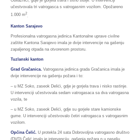
Obilaznici, gdje je gorjela trava i sitno šiblje. U intervenciji
učestvovala tri vatrogasca s vatrogasnim vozilom. Opožareno
2
1.000 m
.
Kanton Sarajevo
Profesionalna vatrogasna jedinica Kantonalne uprave civilne
zaštite Kantona Sarajevo imala je dvije intervencije na gašenju
zapaljenog otpada na otvorenom prostoru.
Tuzlanski kanton
Grad Gračanica.
Vatrogasna jedinica grada Gračanica imala je
dvije intervencije na gašenju požara i to:
– u MZ Soko, zaseok Delići, gdje je gorjela trava i nisko rastinje.
U intervenciji učestvovala sedam vatrogasaca sa dva vatrogasna
vozila, te
– u MZ Soko, zaseok Delići, gdje su gorjele stare kamionske
gume. U intervenciji učestvovalo četiri vatrogasca s vatrogasnim
vozilom.
Općina Čelić.
U protekla 24 sata Dobrovoljna vatrogasno društvo
(DVD) Čelić imalo je intervenciju gašenja požara n u naselju