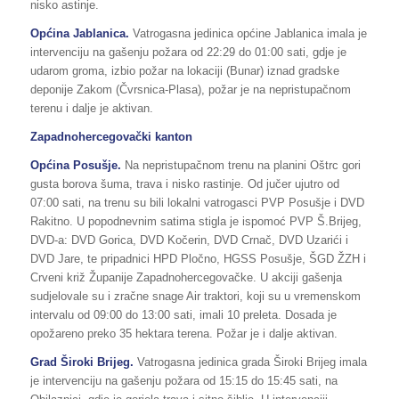
nisko astinje.
Općina Jablanica.
Vatrogasna jedinica općine Jablanica imala je
intervenciju na gašenju požara od 22:29 do 01:00 sati, gdje je
udarom groma, izbio požar na lokaciji (Bunar) iznad gradske
deponije Zakom (Čvrsnica-Plasa), požar je na nepristupačnom
terenu i dalje je aktivan.
Zapadnohercegovački kanton
Općina Posušje.
Na nepristupačnom trenu na planini Oštrc gori
gusta borova šuma, trava i nisko rastinje. Od jučer ujutro od
07:00 sati, na trenu su bili lokalni vatrogasci PVP Posušje i DVD
Rakitno. U popodnevnim satima stigla je ispomoć PVP Š.Brijeg,
DVD-a: DVD Gorica, DVD Kočerin, DVD Crnač, DVD Uzarići i
DVD Jare, te pripadnici HPD Pločno, HGSS Posušje, ŠGD ŽZH i
Crveni križ Županije Zapadnohercegovačke. U akciji gašenja
sudjelovale su i zračne snage Air traktori, koji su u vremenskom
intervalu od 09:00 do 13:00 sati, imali 10 preleta. Dosada je
opožareno preko 35 hektara terena. Požar je i dalje aktivan.
Grad Široki Brijeg.
Vatrogasna jedinica grada Široki Brijeg imala
je intervenciju na gašenju požara od 15:15 do 15:45 sati, na