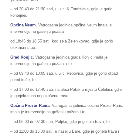
– od 20:40 do 21:30 sati, u ulici K.Tomislava, gdje je gorio
kontejner.
Općina
Neum
.
Vatrogasna jedinica općine Neum imala je
intervenciju na gašenju požara
od 18:45 do 18:55 sati, kod sela Zelenikovac, gdje je gorio
električni stup.
Grad Konjic.
Vatrogasna jedinica grada Konjic imala je
intervencije na gašenju požara i to:
– od 09:48 do 10:05 sati, u ulici Repovica, gdje je gorio otpad
pored kuće, te
– od 17:03 do 17.40 sati, na plaži Patak u mjestu Čelebići, gdje
je gorjela suha nepokošena trava.
Općina Prozor-Rama.
Vatrogasna jedinica općine Prozor-Rama
imala je intervencije na gašenju požara i to:
– od 06:00 do 07:30 sati, Paljike, gdje je gorjela trava, te
– od 11:00 do 13:00 sati, u naselju Bare, gdje je gorjela trava i