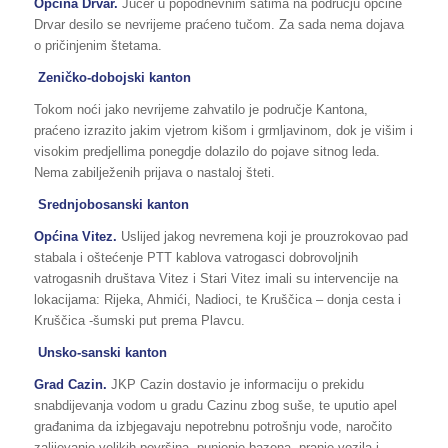
Općina Drvar.
Jučer u popodnevnim satima na području općine
Drvar desilo se nevrijeme praćeno tučom. Za sada nema dojava
o pričinjenim štetama.
Zeničko-dobojski kanton
Tokom noći jako nevrijeme zahvatilo je područje Kantona,
praćeno izrazito jakim vjetrom kišom i grmljavinom, dok je višim i
visokim predjellima ponegdje dolazilo do pojave sitnog leda.
Nema zabilježenih prijava o nastaloj šteti.
Srednjobosanski kanton
Općina Vitez.
Uslijed jakog nevremena koji je prouzrokovao pad
stabala i oštećenje PTT kablova vatrogasci dobrovoljnih
vatrogasnih društava Vitez i Stari Vitez imali su intervencije na
lokacijama: Rijeka, Ahmići, Nadioci, te Kruščica – donja cesta i
Kruščica -šumski put prema Plavcu.
Unsko-sanski kanton
Grad Cazin.
JKP Cazin dostavio je informaciju o prekidu
snabdijevanja vodom u gradu Cazinu zbog suše, te uputio apel
građanima da izbjegavaju nepotrebnu potrošnju vode, naročito
zalijevanje velikih površina, punjenje bazena, pranje vozila i