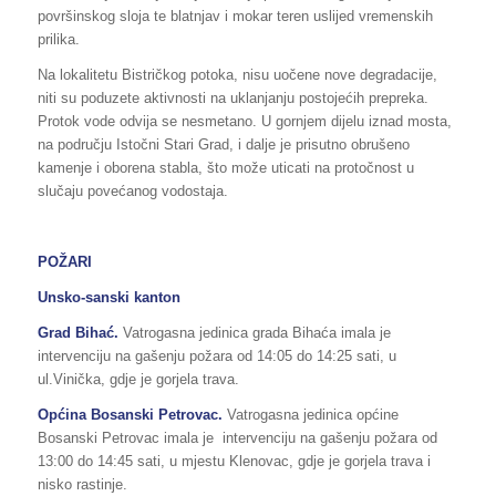
površinskog sloja te blatnjav i mokar teren uslijed vremenskih
prilika.
Na lokalitetu Bistričkog potoka, nisu uočene nove degradacije,
niti su poduzete aktivnosti na uklanjanju postojećih prepreka.
Protok vode odvija se nesmetano. U gornjem dijelu iznad mosta,
na području Istočni Stari Grad, i dalje je prisutno obrušeno
kamenje i oborena stabla, što može uticati na protočnost u
slučaju povećanog vodostaja.
POŽARI
Unsko-sanski kanton
Grad Bihać.
Vatrogasna jedinica grada Bihaća imala je
intervenciju na gašenju požara od 14:05 do 14:25 sati, u
ul.Vinička, gdje je gorjela trava.
Općina Bosanski Petrovac.
Vatrogasna jedinica općine
Bosanski Petrovac imala je intervenciju na gašenju požara od
13:00 do 14:45 sati, u mjestu Klenovac, gdje je gorjela trava i
nisko rastinje.