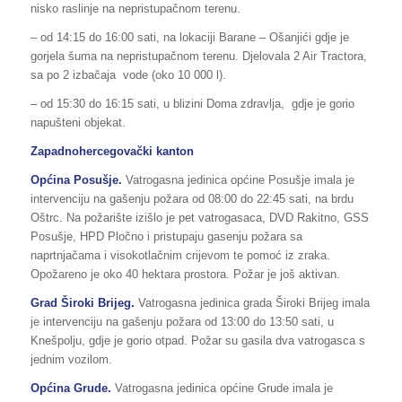
nisko raslinje na nepristupačnom terenu.
– od 14:15 do 16:00 sati, na lokaciji Barane – Ošanjići gdje je
gorjela šuma na nepristupačnom terenu. Djelovala 2 Air Tractora,
sa po 2 izbačaja vode (oko 10 000 l).
– od 15:30 do 16:15 sati, u blizini Doma zdravlja, gdje je gorio
napušteni objekat.
Zapadnohercegovački kanton
Općina Posušje.
Vatrogasna jedinica općine Posušje imala je
intervenciju na gašenju požara od 08:00 do 22:45 sati, na brdu
Oštrc. Na požarište izišlo je pet vatrogasaca, DVD Rakitno, GSS
Posušje, HPD Pločno i pristupaju gasenju požara sa
naprtnjačama i visokotlačnim crijevom te pomoć iz zraka.
Opožareno je oko 40 hektara prostora. Požar je još aktivan.
Grad Široki Brijeg.
Vatrogasna jedinica grada Široki Brijeg imala
je intervenciju na gašenju požara od 13:00 do 13:50 sati, u
Knešpolju, gdje je gorio otpad. Požar su gasila dva vatrogasca s
jednim vozilom.
Općina Grude.
Vatrogasna jedinica općine Grude imala je