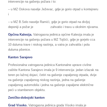
intervencije na gašenju požara i to:
– u MZ Oskova naselje Ježevac, gdje je gorio otpad u kontejneru
i
– u MZ B.Selo naselje Ramići, gdje je gorio otpad na divljoj
deponiji a požar je zahvatio i travu u okolnim njivama.
Općina Kalesija.
Vatrogasna jedinica općine Kalesija imala je
intervencije na gašenju požara u MZ Tojšići, gdje je gorjelo cca
10 duluma trave i niskog rastinja, a vatra je zahvatila i pola
duluma pšenice.
Kanton Sarajevo
Profesionalna vatrogasna jedinica Kantonalne uprave civilne
zaštite Kantona Sarajevo imala je 9 intervencija: jedan izlazak na
teren po lažnoj dojavi, četiri na gašenje zapaljenog otpada, dvije
na gašenje zapaljenog niskog rastinja, jedna na gašenje
zapaljenog automobila i jedna na gašenje zapaljene električne
peći u stambenom objektu.
Zeničko-dobojski kanton
Grad Visoko.
Vatrogasna jedinica grada Visoko imala je