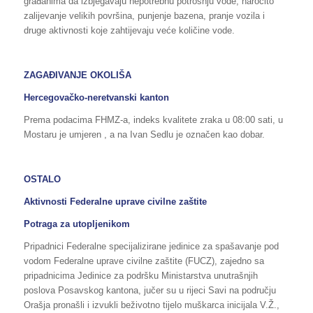
građanima da izbjegavaju nepotrebnu potrošnju vode, naročito
zalijevanje velikih površina, punjenje bazena, pranje vozila i
druge aktivnosti koje zahtijevaju veće količine vode.
ZAGAĐIVANJE OKOLIŠA
Hercegovačko-neretvanski kanton
Prema podacima FHMZ-a, indeks kvalitete zraka u 08:00 sati, u
Mostaru je umjeren , a na Ivan Sedlu je označen kao dobar.
OSTALO
Aktivnosti Federalne uprave civilne zaštite
Potraga za utopljenikom
Pripadnici Federalne specijalizirane jedinice za spašavanje pod
vodom Federalne uprave civilne zaštite (FUCZ), zajedno sa
pripadnicima Jedinice za podršku Ministarstva unutrašnjih
poslova Posavskog kantona, jučer su u rijeci Savi na području
Orašja pronašli i izvukli beživotno tijelo muškarca inicijala V.Ž.,