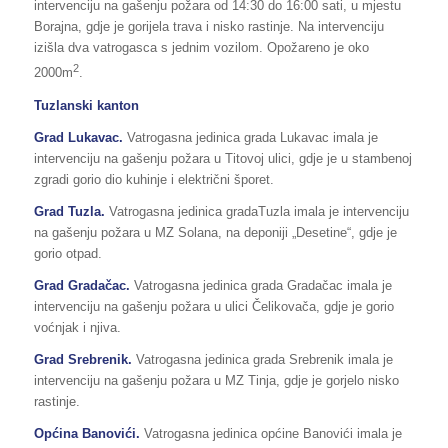
intervenciju na gašenju požara od 14:30 do 16:00 sati, u mjestu
Borajna, gdje je gorijela trava i nisko rastinje. Na intervenciju
izišla dva vatrogasca s jednim vozilom. Opožareno je oko
2
2000m
.
Tuzlanski kanton
Grad Lukavac.
Vatrogasna jedinica grada Lukavac imala je
intervenciju na gašenju požara u Titovoj ulici, gdje je u stambenoj
zgradi gorio dio kuhinje i električni šporet.
Grad Tuzla.
Vatrogasna jedinica gradaTuzla imala je intervenciju
na gašenju požara u MZ Solana, na deponiji „Desetine“, gdje je
gorio otpad.
Grad Gradačac.
Vatrogasna jedinica grada Gradačac imala je
intervenciju na gašenju požara u ulici Čelikovača, gdje je gorio
voćnjak i njiva.
Grad Srebrenik.
Vatrogasna jedinica grada Srebrenik imala je
intervenciju na gašenju požara u MZ Tinja, gdje je gorjelo nisko
rastinje.
Općina Banovići.
Vatrogasna jedinica općine Banovići imala je