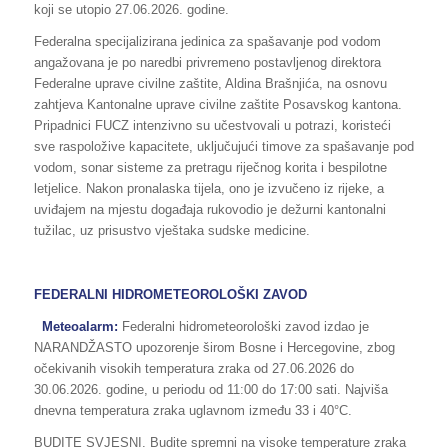
koji se utopio 27.06.2026. godine.
Federalna specijalizirana jedinica za spašavanje pod vodom
angažovana je po naredbi privremeno postavljenog direktora
Federalne uprave civilne zaštite, Aldina Brašnjića, na osnovu
zahtjeva Kantonalne uprave civilne zaštite Posavskog kantona.
Pripadnici FUCZ intenzivno su učestvovali u potrazi, koristeći
sve raspoložive kapacitete, uključujući timove za spašavanje pod
vodom, sonar sisteme za pretragu riječnog korita i bespilotne
letjelice. Nakon pronalaska tijela, ono je izvučeno iz rijeke, a
uviđajem na mjestu događaja rukovodio je dežurni kantonalni
tužilac, uz prisustvo vještaka sudske medicine.
FEDERALNI HIDROMETEOROLOŠKI ZAVOD
Meteoalarm:
Federalni hidrometeorološki zavod izdao je
NARANDŽASTO upozorenje širom Bosne i Hercegovine, zbog
očekivanih visokih temperatura zraka od 27.06.2026 do
30.06.2026. godine, u periodu od 11:00 do 17:00 sati. Najviša
dnevna temperatura zraka uglavnom između 33 i 40°C.
BUDITE SVJESNI. Budite spremni na visoke temperature zraka