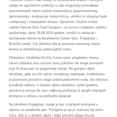
stanja na ugroženom području u cilju osiguranja provođenja
pravovremenih mjera zaštite stanovništva (pravovremenog
upozoravanja i evakuacije stanovništva, ukoliko to situacija bude
zahtijevala) i materijalnih dobara. Uposlenici Službe civilne
zaštite Općine Stari Grad Sarajevo, na osnovu zadataka zaštite i
spašavanja, dana 29.06.2026.godine, izvršili su obilazak i
osmatranje terena na lokalitetima Curine njive, Knjeginjac i
Bistrički potok. Cilj obilaska bila je procjena trenutnog stanja
terena te identifikacija potencijalnih rizika.
Obilaskom lokaliteta klizišta Curine njive, pregledom terena
tokom obilaska nisu uočene nove pukotine niti druge promjene
koje bi ukazivale na pogoršanje stanja. Na gornjem dijelu
lokaliteta, gdje se vrši odvoz zemljanog materijala, evidentirano
je povećano prisustvo vlage uslijed podzemnih voda, što otežava
izvođenje radova. U donjem dijelu lokaliteta, ispod igrališta,
prisutna je erozija tla, bez vidljivog proširenja ili drugih značajnih
promjena u odnosu na prethodni obilazak.
Na lokalitetu Knjeginjac stanje je bez značajnih promjena u
odnosu na predhodni dan. Primjetno je da je vlažnost tla nešto
veća, dok je u donjem dijelu i dalje prisutno blaga erozija