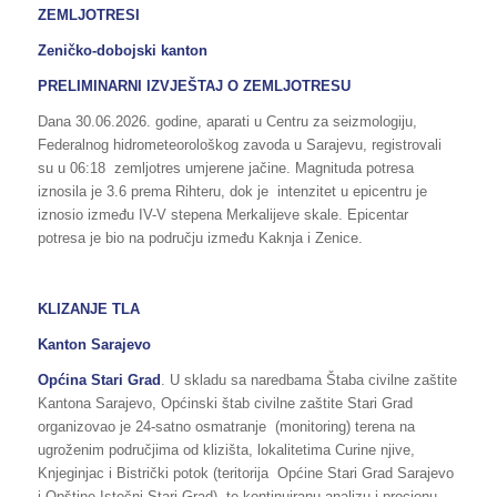
ZEMLJOTRESI
Zeničko-dobojski kanton
PRELIMINARNI IZVJEŠTAJ O ZEMLJOTRESU
Dana 30.06.2026. godine, aparati u Centru za seizmologiju,
Federalnog hidrometeorološkog zavoda u Sarajevu, registrovali
su u 06:18 zemljotres umjerene jačine. Magnituda potresa
iznosila je 3.6 prema Rihteru, dok je intenzitet u epicentru je
iznosio između IV-V stepena Merkalijeve skale. Epicentar
potresa je bio na području između Kaknja i Zenice.
KLIZANJE TLA
Kanton Sarajevo
Općina Stari Grad
. U skladu sa naredbama Štaba civilne zaštite
Kantona Sarajevo, Općinski štab civilne zaštite Stari Grad
organizovao je 24-satno osmatranje (monitoring) terena na
ugroženim područjima od klizišta, lokalitetima Curine njive,
Knjeginjac i Bistrički potok (teritorija Općine Stari Grad Sarajevo
i Opštine Istočni Stari Grad), te kontinuiranu analizu i procjenu