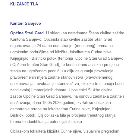
KLIZANJE TLA
Kanton Sarajevo
Općina Stari Grad
. U skladu sa naredbama Štaba civilne zaštite
Kantona Sarajevo, Općinski štab civilne zaštite Stari Grad
organizovao je 24-satno osmatranje (monitoring) terena na
ugroženim područjima od klizišta, lokalitetima Curine njive,
Knjeginjac i Bistrički potok (teritorija Općine Stari Grad Sarajevo
i Opštine Istočni Stari Grad), te kontinuiranu analizu i procjenu
stanja na ugroženom području u cilju osiguranja provođenja
pravovremenih mjera zaštite stanovništva (pravovremenog
upozoravanja i evakuacije stanovništva, ukoliko to situacija bude
zahtijevala) i materijalnih dobara. Uposlenici Službe civilne
zaštite Općine Stari Grad Sarajevo, na osnovu zadataka zaštite i
spašavanja, dana 18.05.2026.godine, izvršili su obilazak i
osmatranje terena na lokalitetima Curine njive, Knjeginjac i
Bistrički potok. Cilj obilaska bila je procjena trenutnog stanja
terena te identifikacija potencijalnih rizika.
Obilaskom lokaliteta klizišta Curine njive, vizualnim pregledom