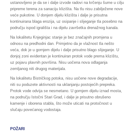
ustanovljeno je da se i dalje izvode radovi na krčenju šume u cilju
pripreme terena za sanaciju klizišta. Na tlu nisu zabilježene nove
veće pukotine. U donjem dijelu klizišta i dalje je prisutna
kontinuirana blaga erozija, uz osipanje i slijeganje tla posebno na
području ispod igrališta i na dijelu završetka drenažnog kanala.
Na lokalitetu Knjeginjac stanje je bez značajnih promjena u
odnosu na predhodni dan. Primjetno da je vlažnost tla nešto
veća, dok je u gornjem dijelu i dalje prisutno blago slijeganje. U
donjoj zoni evidentan je kontinuiran protok vode prema klizištu,
uz pojavu plavnih površina. Nisu uočena nova odlaganja
zemljanog niti drugog materijala.
Na lokalitetu Bistričkog potoka, nisu uočene nove degradacije,
niti su poduzete aktivnosti na uklanjanju postojećih prepreka.
Protok vode odvija se nesmetano. U gornjem dijelu iznad mosta,
na području Istočni Stari Grad, i dalje je prisutno obrušeno
kamenje i oborena stabla, što može uticati na protočnost u
slučaju povećanog vodostaja.
POŽARI