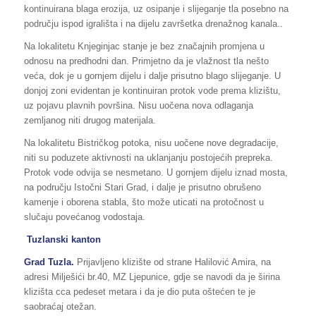
kontinuirana blaga erozija, uz osipanje i slijeganje tla posebno na
području ispod igrališta i na dijelu završetka drenažnog kanala..
Na lokalitetu Knjeginjac stanje je bez značajnih promjena u
odnosu na predhodni dan. Primjetno da je vlažnost tla nešto
veća, dok je u gornjem dijelu i dalje prisutno blago slijeganje. U
donjoj zoni evidentan je kontinuiran protok vode prema klizištu,
uz pojavu plavnih površina. Nisu uočena nova odlaganja
zemljanog niti drugog materijala.
Na lokalitetu Bistričkog potoka, nisu uočene nove degradacije,
niti su poduzete aktivnosti na uklanjanju postojećih prepreka.
Protok vode odvija se nesmetano. U gornjem dijelu iznad mosta,
na području Istočni Stari Grad, i dalje je prisutno obrušeno
kamenje i oborena stabla, što može uticati na protočnost u
slučaju povećanog vodostaja.
Tuzlanski kanton
Grad Tuzla.
Prijavljeno klizište od strane Halilović Amira, na
adresi Milješići br.40, MZ Ljepunice, gdje se navodi da je širina
klizišta cca pedeset metara i da je dio puta oštećen te je
saobraćaj otežan.