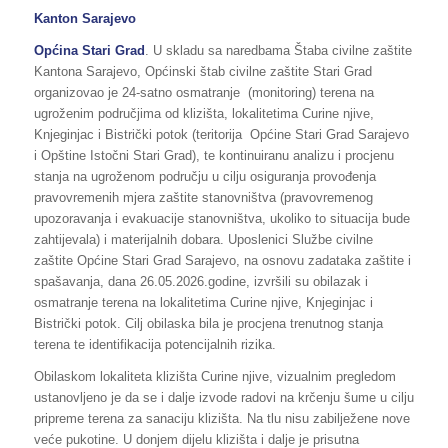
Kanton Sarajevo
Općina Stari Grad
. U skladu sa naredbama Štaba civilne zaštite
Kantona Sarajevo, Općinski štab civilne zaštite Stari Grad
organizovao je 24-satno osmatranje (monitoring) terena na
ugroženim područjima od klizišta, lokalitetima Curine njive,
Knjeginjac i Bistrički potok (teritorija Općine Stari Grad Sarajevo
i Opštine Istočni Stari Grad), te kontinuiranu analizu i procjenu
stanja na ugroženom području u cilju osiguranja provođenja
pravovremenih mjera zaštite stanovništva (pravovremenog
upozoravanja i evakuacije stanovništva, ukoliko to situacija bude
zahtijevala) i materijalnih dobara. Uposlenici Službe civilne
zaštite Općine Stari Grad Sarajevo, na osnovu zadataka zaštite i
spašavanja, dana 26.05.2026.godine, izvršili su obilazak i
osmatranje terena na lokalitetima Curine njive, Knjeginjac i
Bistrički potok. Cilj obilaska bila je procjena trenutnog stanja
terena te identifikacija potencijalnih rizika.
Obilaskom lokaliteta klizišta Curine njive, vizualnim pregledom
ustanovljeno je da se i dalje izvode radovi na krčenju šume u cilju
pripreme terena za sanaciju klizišta. Na tlu nisu zabilježene nove
veće pukotine. U donjem dijelu klizišta i dalje je prisutna