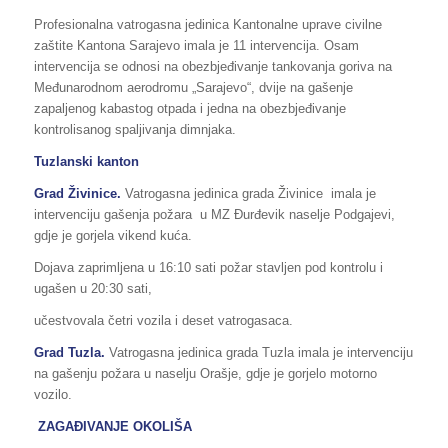
Profesionalna vatrogasna jedinica Kantonalne uprave civilne
zaštite Kantona Sarajevo imala je 11 intervencija. Osam
intervencija se odnosi na obezbjeđivanje tankovanja goriva na
Međunarodnom aerodromu „Sarajevo“, dvije na gašenje
zapaljenog kabastog otpada i jedna na obezbjeđivanje
kontrolisanog spaljivanja dimnjaka.
Tuzlanski kanton
Grad Živinice.
Vatrogasna jedinica grada Živinice
imala je
intervenciju gašenja požara u MZ Đurđevik naselje Podgajevi,
gdje je gorjela vikend kuća.
Dojava zaprimljena u 16:10 sati požar stavljen pod kontrolu i
ugašen u 20:30 sati,
učestvovala četri vozila i deset vatrogasaca.
Grad Tuzla.
Vatrogasna jedinica grada Tuzla imala je intervenciju
na gašenju požara u naselju Orašje, gdje je gorjelo motorno
vozilo.
ZAGAĐIVANJE OKOLIŠA