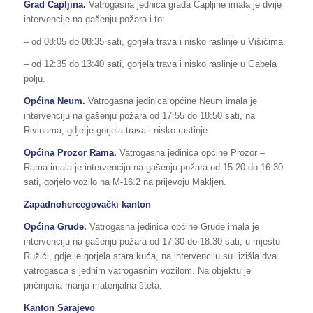
Grad Čapljina.
Vatrogasna jednica grada Čapljine imala je dvije
intervencije na gašenju požara i to:
– od 08:05 do 08:35 sati, gorjela trava i nisko raslinje u Višićima.
– od 12:35 do 13:40 sati, gorjela trava i nisko raslinje u Gabela
polju.
Općina Neum.
Vatrogasna jedinica općine Neum imala je
intervenciju na gašenju požara od 17:55 do 18:50 sati, na
Rivinama, gdje je gorjela trava i nisko rastinje.
Općina Prozor Rama.
Vatrogasna jedinica općine Prozor –
Rama imala je intervenciju na gašenju požara od 15:20 do 16:30
sati, gorjelo vozilo na M-16.2 na prijevoju Makljen.
Zapadnohercegovački kanton
Općina Grude.
Vatrogasna jedinica općine Grude imala je
intervenciju na gašenju požara od 17:30 do 18:30 sati, u mjestu
Ružići, gdje je gorjela stara kuća, na intervenciju su izišla dva
vatrogasca s jednim vatrogasnim vozilom. Na objektu je
pričinjena manja materijalna šteta.
Kanton Sarajevo