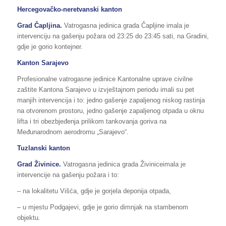
Hercegovačko-neretvanski kanton
Grad Čapljina.
Vatrogasna jedinica grada Čapljine imala je
intervenciju na gašenju požara od 23:25 do 23:45 sati, na Gradini,
gdje je gorio kontejner.
Kanton Sarajevo
Profesionalne vatrogasne jedinice Kantonalne uprave civilne
zaštite Kantona Sarajevo u izvještajnom periodu imali su pet
manjih intervencija i to: jedno gašenje zapaljenog niskog rastinja
na otvorenom prostoru, jedno gašenje zapaljenog otpada u oknu
lifta i tri obezbjeđenja prilikom tankovanja goriva na
Međunarodnom aerodromu „Sarajevo“.
Tuzlanski kanton
Grad
Živinice
.
Vatrogasna jedinica grada Živiniceimala je
intervencije na gašenju požara i to:
– na lokalitetu Višća, gdje je gorjela deponija otpada,
– u mjestu Podgajevi, gdje je gorio dimnjak na stambenom
objektu.