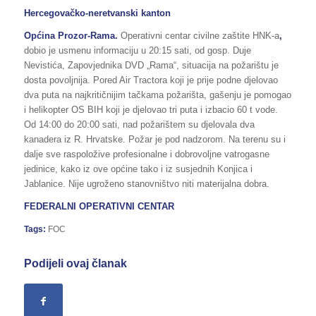
Hercegovačko-neretvanski kanton
Općina Prozor-Rama.
Operativni centar civilne zaštite HNK-a
,
dobio je usmenu informaciju u 20:15 sati, od gosp. Duje
Nevistića, Zapovjednika DVD „Rama“, situacija na požarištu je
dosta povoljnija. Pored Air Tractora koji je prije podne djelovao
dva puta na najkritičnijim tačkama požarišta, gašenju je pomogao
i helikopter OS BIH koji je djelovao tri puta i izbacio 60 t vode.
Od 14:00 do 20:00 sati, nad požarištem su djelovala dva
kanadera iz R. Hrvatske. Požar je pod nadzorom. Na terenu su i
dalje sve raspoložive profesionalne i dobrovoljne vatrogasne
jedinice, kako iz ove općine tako i iz susjednih Konjica i
Jablanice. Nije ugroženo stanovništvo niti materijalna dobra.
FEDERALNI OPERATIVNI CENTAR
Tags:
FOC
Podijeli ovaj članak