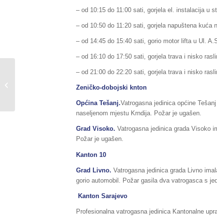
– od 10:15 do 11:00 sati, gorjela el. instalacija u 
– od 10:50 do 11:20 sati, gorjela napuštena kuća n
– od 14:45 do 15:40 sati, gorio motor lifta u Ul. A.
– od 16:10 do 17:50 sati, gorjela trava i nisko rasl
Sažetak redovnog
– od 21:00 do 22:20 sati, gorjela trava i nisko rasl
izvještaja o stanju
Zeničko-dobojski knton
prirodnih i drugih
nesreća na području...
Općina Tešanj.
Vatrogasna jedinica općine Tešanj
naseljenom mjestu Krndija. Požar je ugašen.
Grad Visoko.
Vatrogasna jedinica grada Visoko im
Požar je ugašen.
Kanton 10
Grad Livno.
Vatrogasna jedinica grada Livno imala 
gorio automobil. Požar gasila dva vatrogasca s je
Kanton Sarajevo
Profesionalna vatrogasna jedinica Kantonalne uprav