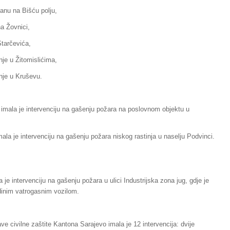
stanu na Bišću polju,
a Žovnici,
Starčevića,
inje u Žitomislićima,
inje u Kruševu.
 imala je intervenciju na gašenju požara na poslovnom objektu u
ala je intervenciju na gašenju požara niskog rastinja u naselju Podvinci.
je intervenciju na gašenju požara u ulici Industrijska zona jug, gdje je
dinim vatrogasnim vozilom.
e civilne zaštite Kantona Sarajevo imala je 12 intervencija: dvije