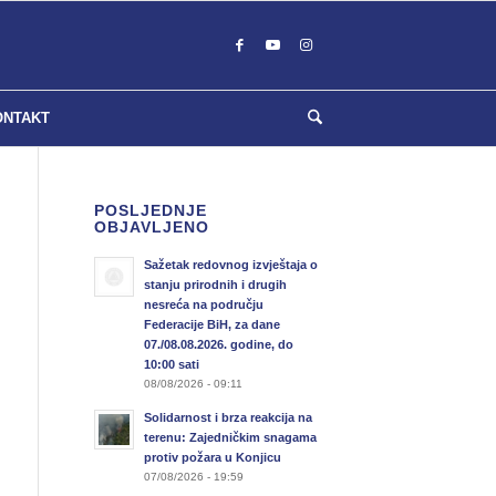
ONTAKT
POSLJEDNJE
OBJAVLJENO
Sažetak redovnog izvještaja o
stanju prirodnih i drugih
nesreća na području
Federacije BiH, za dane
07./08.08.2026. godine, do
10:00 sati
08/08/2026 - 09:11
Solidarnost i brza reakcija na
terenu: Zajedničkim snagama
protiv požara u Konjicu
07/08/2026 - 19:59