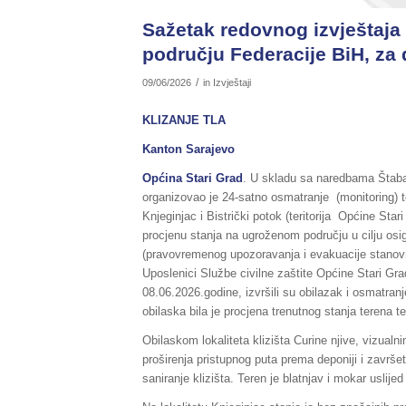
Sažetak redovnog izvještaja 
području Federacije BiH, za 
/
09/06/2026
in
Izvještaji
KLIZANJE TLA
Kanton Sarajevo
Općina Stari Grad
. U skladu sa naredbama Štaba 
organizovao je 24-satno osmatranje (monitoring) te
Knjeginjac i Bistrički potok (teritorija Općine Star
procjenu stanja na ugroženom području u cilju osi
(pravovremenog upozoravanja i evakuacije stanovniš
Uposlenici Službe civilne zaštite Općine Stari Gr
08.06.2026.godine, izvršili su obilazak i osmatranje
obilaska bila je procjena trenutnog stanja terena te 
Obilaskom lokaliteta klizišta Curine njive, vizual
proširenja pristupnog puta prema deponiji i završet
saniranje klizišta. Teren je blatnjav i mokar uslije