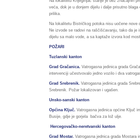
Na lokalitetu Knjeginjac stanje je bez značajnih p
veća, dok je u donjem dijelu i dalje prisutno blaga
prilika.
Na lokalitetu Bistričkog potoka nisu uočene nove d
Ne izvode se radovi na raščišćavanju, tako da je i
dijelu sa malo vode, a sa kaptaže izvora kod most
POŽARI
Tuzlanski kanton
Grad Gračanica.
Vatrogasna jedinica grada Grača
intervenciji učestvovalo jedno vozilo i dva vatroga
Grad Srebrenik.
Vatrogasna jedinica grada Srebren
Srebrenik. Požar lokalizovan i ugašen.
Unsko-sanski kanton
Općina Ključ.
Vatrogasna jedinica općine Ključ im
Busije, gdje je gorjela bačva za lož ulje.
Hercegovačko-neretvanski kanton
Grad Mostar.
Vatrogasna jednica grada Mostara im