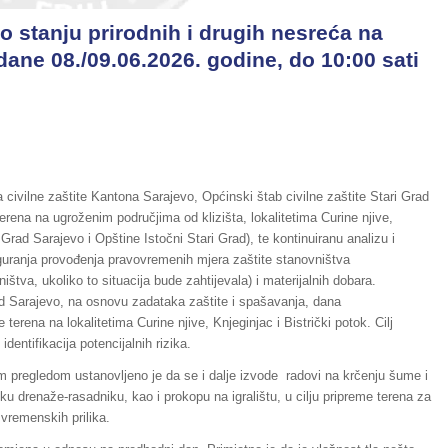
o stanju prirodnih i drugih nesreća na
dane 08./09.06.2026. godine, do 10:00 sati
civilne zaštite Kantona Sarajevo, Općinski štab civilne zaštite Stari Grad
rena na ugroženim područjima od klizišta, lokalitetima Curine njive,
i Grad Sarajevo i Opštine Istočni Stari Grad), te kontinuiranu analizu i
guranja provođenja pravovremenih mjera zaštite stanovništva
tva, ukoliko to situacija bude zahtijevala) i materijalnih dobara.
ad Sarajevo, na osnovu zadataka zaštite i spašavanja, dana
 terena na lokalitetima Curine njive, Knjeginjac i Bistrički potok. Cilj
identifikacija potencijalnih rizika.
nim pregledom ustanovljeno je da se i dalje izvode radovi na krčenju šume i
ku drenaže-rasadniku, kao i prokopu na igralištu, u cilju pripreme terena za
d vremenskih prilika.