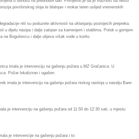
romjena u odnosu na predhodni dan. Primjetno je da je vlažnost tla nešto
 erozija površinskog sloja te blatnjav i mokar teren uslijed vremenskih
egradacije niti su poduzete aktivnosti na uklanjanju postojećih prepreka.
sti u dijelu nasipa i dalje zatrpan sa kamenjem i stablima. Potok u gornjem
a na Boguševcu i dalje ulijeva višak vode u korito.
nica imala je intervenciju na gašenju požara u MZ Gračanica. U
sca. Požar lokaliziran i ugašen.
ik imala je intervenciju na gašenju požara niskog rastinja u naselju Bare-
ala je intervenciju na gašenju požara od 11:50 do 12:30 sati, u mjestu
ala je intervencije na gašenju požara i to: