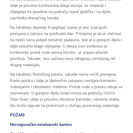
dalje je prisutna kontinuirana blaga erozija, uz osipanje i
slijeganje tla posebno na području ispod igrališta i na dijelu
završetka drenažnog kanala.
Na lokalitetu deponije Knjeginjac stanje je bez značajnih
promjena u odnosu na predhodni dan. Primjetno je da je vlažnost
tla nešto veća uslijed trenutnih padavina, dok je u gornjem dijelu i
dalje prisutno blago slijeganje. U donjoj zoni evidentan je
kontinuiran protok vode prema klizištu, uz pojavu plavnih
površina. Također, nisu uočena nova odlaganja zemljanog niti
drugog materijala.
Na lokalitetu Bistričkog potoka također nema većih promjena.
Korito potoka i dalje je djelimično zatrpano zemljano-kamenim
materijalom i obrušenim stablima. Protok vode u potoku odvija se
nesmetano. U gornjem dijelu iznad mosta na području Istočni
Stari Grad i dalje je prisutno obrušeno kamenje i oborena stabla,
što može utjecati na protočnost u slučaju povećanog vodostaja.
POŽARI
Hercegovačko-neretvanski kanton