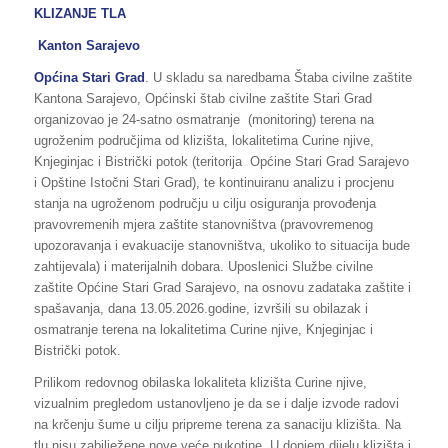
KLIZANJE TLA
Kanton Sarajevo
Općina Stari Grad
. U skladu sa naredbama Štaba civilne zaštite
Kantona Sarajevo, Općinski štab civilne zaštite Stari Grad
organizovao je 24-satno osmatranje (monitoring) terena na
ugroženim područjima od klizišta, lokalitetima Curine njive,
Knjeginjac i Bistrički potok (teritorija Općine Stari Grad Sarajevo
i Opštine Istočni Stari Grad), te kontinuiranu analizu i procjenu
stanja na ugroženom području u cilju osiguranja provođenja
pravovremenih mjera zaštite stanovništva (pravovremenog
upozoravanja i evakuacije stanovništva, ukoliko to situacija bude
zahtijevala) i materijalnih dobara. Uposlenici Službe civilne
zaštite Općine Stari Grad Sarajevo, na osnovu zadataka zaštite i
spašavanja, dana 13.05.2026.godine, izvršili su obilazak i
osmatranje terena na lokalitetima Curine njive, Knjeginjac i
Bistrički potok.
Prilikom redovnog obilaska lokaliteta klizišta Curine njive,
vizualnim pregledom ustanovljeno je da se i dalje izvode radovi
na krčenju šume u cilju pripreme terena za sanaciju klizišta. Na
tlu nisu zabilježene nove veće pukotine. U donjem dijelu klizišta i