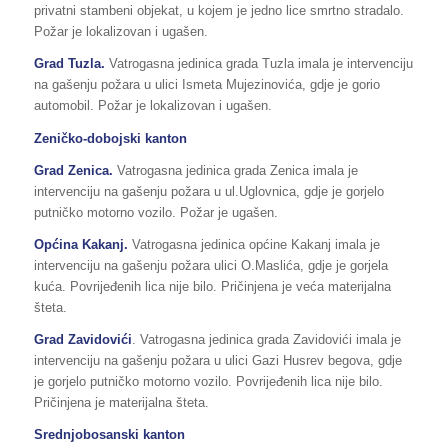
privatni stambeni objekat, u kojem je jedno lice smrtno stradalo.
Požar je lokalizovan i ugašen.
Grad Tuzla.
Vatrogasna jedinica grada Tuzla imala je intervenciju
na gašenju požara u ulici Ismeta Mujezinovića, gdje je gorio
automobil. Požar je lokalizovan i ugašen.
Zeničko-dobojski kanton
Grad Zenica.
Vatrogasna jedinica grada Zenica imala je
intervenciju na gašenju požara u ul.Uglovnica, gdje je gorjelo
putničko motorno vozilo. Požar je ugašen.
Općina Kakanj.
Vatrogasna jedinica općine Kakanj imala je
intervenciju na gašenju požara ulici O.Maslića, gdje je gorjela
kuća. Povrijeđenih lica nije bilo. Pričinjena je veća materijalna
šteta.
Grad Zavidovići
. Vatrogasna jedinica grada Zavidovići imala je
intervenciju na gašenju požara u ulici Gazi Husrev begova, gdje
je gorjelo putničko motorno vozilo. Povrijeđenih lica nije bilo.
Pričinjena je materijalna šteta.
Srednjobosanski kanton