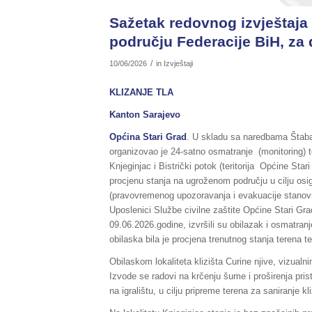
Sažetak redovnog izvještaja 
području Federacije BiH, za 
/
10/06/2026
in
Izvještaji
KLIZANJE TLA
Kanton Sarajevo
Općina Stari Grad
. U skladu sa naredbama Štaba 
organizovao je 24-satno osmatranje (monitoring) te
Knjeginjac i Bistrički potok (teritorija Općine Star
procjenu stanja na ugroženom području u cilju osi
(pravovremenog upozoravanja i evakuacije stanovniš
Uposlenici Službe civilne zaštite Općine Stari Gr
09.06.2026.godine, izvršili su obilazak i osmatranje
obilaska bila je procjena trenutnog stanja terena te 
Obilaskom lokaliteta klizišta Curine njive, vizua
Izvode se radovi na krčenju šume i proširenja pri
na igralištu, u cilju pripreme terena za saniranje kl