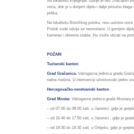
Na lokalitetu Knjeginjac stanje je bez značajnih p
veća, dok je u donjem dijelu i dalje prisutno blaga
prilika.
Na lokalitetu Bistričkog potoka, nisu uočene nove 
Protok vode odvija se nesmetano. U gornjem dijelu 
kamenje i oborena stabla, što može uticati na pro
POŽARI
Tuzlanski kanton
Grad Gračanica.
Vatrogasna jedinica grada Gračan
radna mašina. U intervenciji učestvovalo jedno vozi
Hercegovačko-neretvanski kanton
Grad Mostar.
Vatrogasna jednica grada Mostara im
– od 07:00 do 08:00 sati, u Jasenici, gdje je gorjela
– od 16:40 do 17:50 sati, u Jasenici , gdje je gorjel
– od 18:30 do 19:30 sati, u Ortiješu, gdje je gorjela