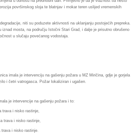
romjena u odnosu na predhodni dan. Primjetno je da je vlažnost tla nešto
 erozija površinskog sloja te blatnjav i mokar teren uslijed vremenskih
degradacije, niti su poduzete aktivnosti na uklanjanju postojećih prepreka.
iznad mosta, na području Istočni Stari Grad, i dalje je prisutno obrušeno
točnost u slučaju povećanog vodostaja.
ica imala je intervenciju na gašenju požara u MZ Miričina, gdje je gorjela
lo i četri vatrogasca. Požar lokaliziran i ugašen.
ala je intervencije na gašenju požara i to:
 trava i nisko rastinje,
a trava i nisko rastinje,
 trava i nisko rastinje.