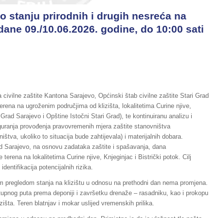
o stanju prirodnih i drugih nesreća na
dane 09./10.06.2026. godine, do 10:00 sati
civilne zaštite Kantona Sarajevo, Općinski štab civilne zaštite Stari Grad
rena na ugroženim područjima od klizišta, lokalitetima Curine njive,
i Grad Sarajevo i Opštine Istočni Stari Grad), te kontinuiranu analizu i
guranja provođenja pravovremenih mjera zaštite stanovništva
tva, ukoliko to situacija bude zahtijevala) i materijalnih dobara.
ad Sarajevo, na osnovu zadataka zaštite i spašavanja, dana
 terena na lokalitetima Curine njive, Knjeginjac i Bistrički potok. Cilj
identifikacija potencijalnih rizika.
lnim pregledom stanja na klizištu u odnosu na prethodni dan nema promjena.
stupnog puta prema deponiji i završetku drenaže – rasadniku, kao i prokopu
izišta. Teren blatnjav i mokar uslijed vremenskih prilika.