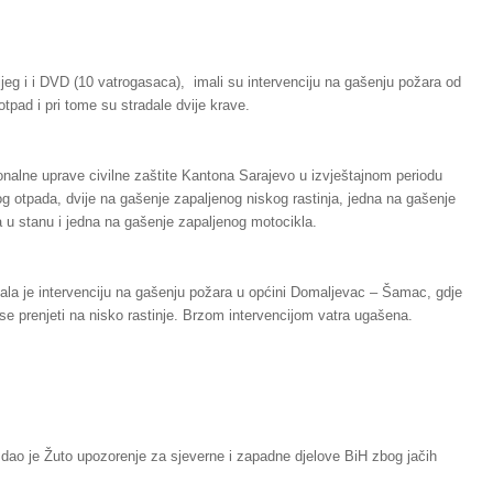
ijeg i i DVD (10 vatrogasaca), imali su intervenciju na gašenju požara od
otpad i pri tome su stradale dvije krave.
onalne uprave civilne zaštite Kantona Sarajevo u izvještajnom periodu
enog otpada, dvije na gašenje zapaljenog niskog rastinja, jedna na gašenje
 u stanu i jedna na gašenje zapaljenog motocikla.
ala je intervenciju na gašenju požara u općini Domaljevac – Šamac, gdje
će se prenjeti na nisko rastinje. Brzom intervencijom vatra ugašena.
zdao je Žuto upozorenje za sjeverne i zapadne djelove BiH zbog jačih