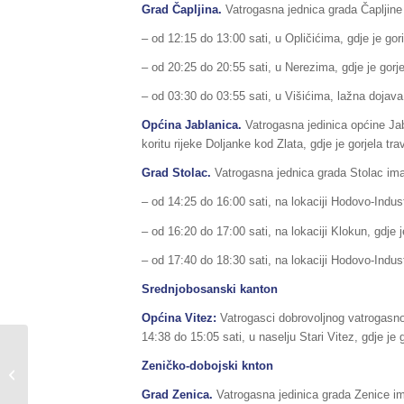
Grad Čapljina.
Vatrogasna jednica grada Čapljine 
– od 12:15 do 13:00 sati, u Opličićima, gdje je gor
– od 20:25 do 20:55 sati, u Nerezima, gdje je gorjel
– od 03:30 do 03:55 sati, u Višićima, lažna dojava
Općina Jablanica.
Vatrogasna jedinica općine Jab
koritu rijeke Doljanke kod Zlata, gdje je gorjela trav
Grad Stolac.
Vatrogasna jednica grada Stolac imal
– od 14:25 do 16:00 sati, na lokaciji Hodovo-Industr
– od 16:20 do 17:00 sati, na lokaciji Klokun, gdje je
– od 17:40 do 18:30 sati, na lokaciji Hodovo-Industr
Srednjobosanski kanton
Općina Vitez:
Vatrogasci dobrovoljnog vatrogasno
14:38 do 15:05 sati, u naselju Stari Vitez, gdje je g
Sažetak redovnog
Zeničko-dobojski knton
izvještaja o stanju
prirodnih i drugih
Grad Zenica.
Vatrogasna jedinica grada Zenice im