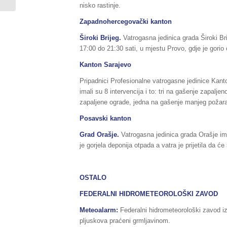
nesreća na području...
nisko rastinje.
Zapadnohercegovački kanton
Široki Brijeg.
Vatrogasna jedinica grada Široki Br
17:00 do 21:30 sati, u mjestu Provo, gdje je gorio 
Kanton Sarajevo
Pripadnici Profesionalne vatrogasne jedinice Kant
imali su 8 intervencija i to: tri na gašenje zapalj
zapaljene ograde, jedna na gašenje manjeg požara
Posavski kanton
Grad Orašje.
Vatrogasna jedinica grada Orašje im
je gorjela deponija otpada a vatra je prijetila da 
OSTALO
FEDERALNI HIDROMETEOROLOŠKI ZAVOD
Meteoalarm:
Federalni hidrometeorološki zavod i
pljuskova praćeni grmljavinom.