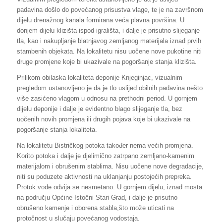
padavina došlo do povećanog prisustva vlage, te je na završnom
dijelu drenažnog kanala formirana veća plavna površina. U
donjem dijelu klizišta ispod igrališta, i dalje je prisutno slijeganje
tla, kao i nakupljanje blatnjavog zemljanog materijala iznad prvih
stambenih objekata. Na lokalitetu nisu uočene nove pukotine niti
druge promjene koje bi ukazivale na pogoršanje stanja klizišta.
Prilikom obilaska lokaliteta deponije Knjeginjac, vizualnim
pregledom ustanovljeno je da je tlo uslijed obilnih padavina nešto
više zasićeno vlagom u odnosu na prethodni period. U gornjem
dijelu deponije i dalje je evidentno blago slijeganje tla, bez
uočenih novih promjena ili drugih pojava koje bi ukazivale na
pogoršanje stanja lokaliteta.
Na lokalitetu Bistričkog potoka također nema većih promjena.
Korito potoka i dalje je djelimično zatrpano zemljano-kamenim
materijalom i obrušenim stablima. Nisu uočene nove degradacije,
niti su poduzete aktivnosti na uklanjanju postojećih prepreka.
Protok vode odvija se nesmetano. U gornjem dijelu, iznad mosta
na području Općine Istočni Stari Grad, i dalje je prisutno
obrušeno kamenje i oborena stabla,što može uticati na
protočnost u slučaju povećanog vodostaja.