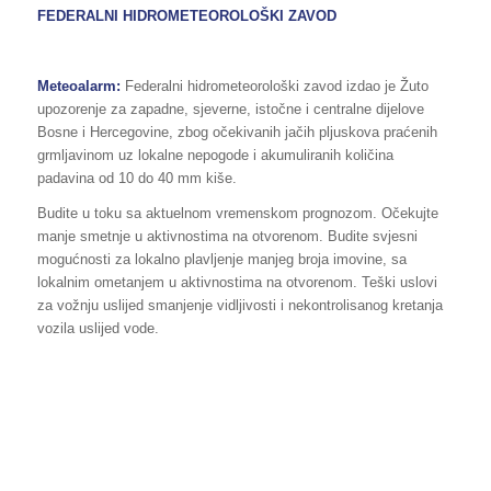
FEDERALNI HIDROMETEOROLOŠKI ZAVOD
Meteoalarm:
Federalni hidrometeorološki zavod izdao je Žuto
upozorenje za zapadne, sjeverne, istočne i centralne dijelove
Bosne i Hercegovine, zbog očekivanih jačih pljuskova praćenih
grmljavinom uz lokalne nepogode i akumuliranih količina
padavina od 10 do 40 mm kiše.
Budite u toku sa aktuelnom vremenskom prognozom. Očekujte
manje smetnje u aktivnostima na otvorenom. Budite svjesni
mogućnosti za lokalno plavljenje manjeg broja imovine, sa
lokalnim ometanjem u aktivnostima na otvorenom. Teški uslovi
za vožnju uslijed smanjenje vidljivosti i nekontrolisanog kretanja
vozila uslijed vode.