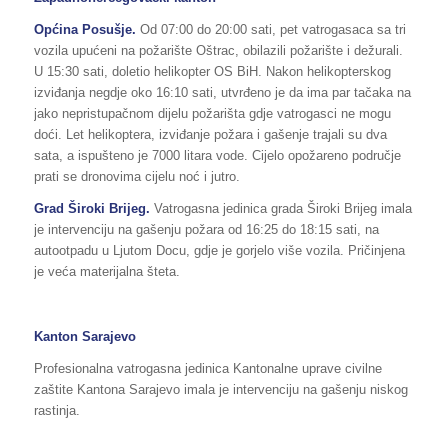
Općina Posušje.
Od 07:00 do 20:00 sati, pet vatrogasaca sa tri
vozila upućeni na požarište Oštrac, obilazili požarište i dežurali.
U 15:30 sati, doletio helikopter OS BiH. Nakon helikopterskog
izviđanja negdje oko 16:10 sati, utvrđeno je da ima par tačaka na
jako nepristupačnom dijelu požarišta gdje vatrogasci ne mogu
doći. Let helikoptera, izviđanje požara i gašenje trajali su dva
sata, a ispušteno je 7000 litara vode. Cijelo opožareno područje
prati se dronovima cijelu noć i jutro.
Grad Široki Brijeg.
Vatrogasna jedinica grada Široki Brijeg imala
je intervenciju na gašenju požara od 16:25 do 18:15 sati, na
autootpadu u Ljutom Docu, gdje je gorjelo više vozila. Pričinjena
je veća materijalna šteta.
Kanton Sarajevo
Profesionalna vatrogasna jedinica Kantonalne uprave civilne
zaštite Kantona Sarajevo imala je intervenciju na gašenju niskog
rastinja.