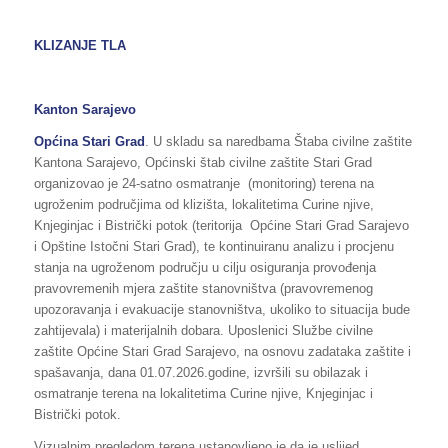
KLIZANJE TLA
Kanton Sarajevo
Općina Stari Grad
. U skladu sa naredbama Štaba civilne zaštite
Kantona Sarajevo, Općinski štab civilne zaštite Stari Grad
organizovao je 24-satno osmatranje (monitoring) terena na
ugroženim područjima od klizišta, lokalitetima Curine njive,
Knjeginjac i Bistrički potok (teritorija Općine Stari Grad Sarajevo
i Opštine Istočni Stari Grad), te kontinuiranu analizu i procjenu
stanja na ugroženom području u cilju osiguranja provođenja
pravovremenih mjera zaštite stanovništva (pravovremenog
upozoravanja i evakuacije stanovništva, ukoliko to situacija bude
zahtijevala) i materijalnih dobara. Uposlenici Službe civilne
zaštite Općine Stari Grad Sarajevo, na osnovu zadataka zaštite i
spašavanja, dana 01.07.2026.godine, izvršili su obilazak i
osmatranje terena na lokalitetima Curine njive, Knjeginjac i
Bistrički potok.
Vizualnim pregledom terena ustanovljeno je da je uslijed