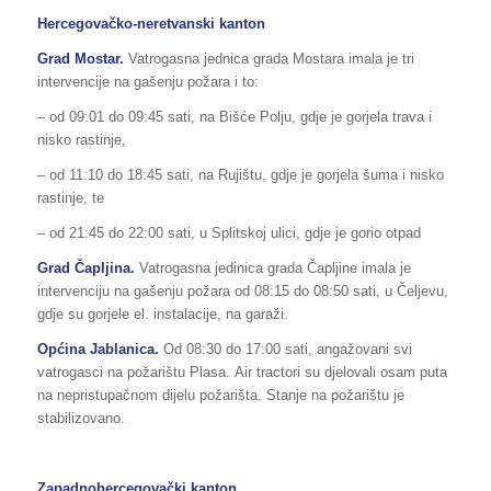
Hercegovačko-neretvanski kanton
Grad Mostar.
Vatrogasna jednica grada Mostara imala je tri
intervencije na gašenju požara i to:
– od 09:01 do 09:45 sati, na Bišće Polju, gdje je gorjela trava i
nisko rastinje,
– od 11:10 do 18:45 sati, na Rujištu, gdje je gorjela šuma i nisko
rastinje, te
– od 21:45 do 22:00 sati, u Splitskoj ulici, gdje je gorio otpad
Grad Čapljina.
Vatrogasna jedinica grada Čapljine imala je
intervenciju na gašenju požara od 08:15 do 08:50 sati, u Čeljevu,
gdje su gorjele el. instalacije, na garaži.
Općina Jablanica.
Od 08:30 do 17:00 sati, angažovani svi
vatrogasci na požarištu Plasa. Air tractori su djelovali osam puta
na nepristupačnom dijelu požarišta. Stanje na požarištu je
stabilizovano.
Zapadnohercegovački kanton