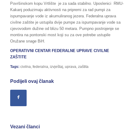
Površinskom kopu Vrtlište je za sada stabilno. Uposlenici RMU-
Kakanj poduzimaju aktivnosti na pripremi za rad pumpi za
ispumpavanje vode iz akumuliranog jezera. Federalna uprava
civilne zaštite je ustupila dvije pumpe za ispumpavanje vode sa
cjevovodom dužine od blizu 50 metara. Pumpno postrojenje se
montira na pontonski most koji su za ove potrebe ustupile
Oružane snage BiH.
OPERATIVNI CENTAR FEDERALNE UPRAVE CIVILNE
ZAŠTITE
Tags:
civilna
,
federalna
,
izvještaj
,
uprava
,
zaštita
Podijeli ovaj članak
Vezani članci