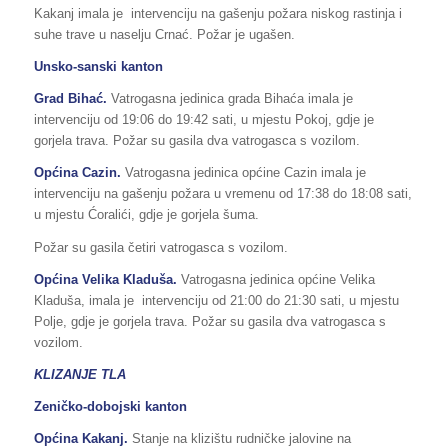
Kakanj imala je intervenciju na gašenju požara niskog rastinja i
suhe trave u naselju Crnać. Požar je ugašen.
Unsko-sanski kanton
Grad Bihać.
Vatrogasna jedinica grada Bihaća imala je
intervenciju od 19:06 do 19:42 sati, u mjestu Pokoj, gdje je
gorjela trava. Požar su gasila dva vatrogasca s vozilom.
Općina Cazin.
Vatrogasna jedinica općine Cazin imala je
intervenciju na gašenju požara u vremenu od 17:38 do 18:08 sati,
u mjestu Ćoralići, gdje je gorjela šuma.
Požar su gasila četiri vatrogasca s vozilom.
Općina Velika Kladuša.
Vatrogasna jedinica općine Velika
Kladuša, imala je intervenciju od 21:00 do 21:30 sati, u mjestu
Polje, gdje je gorjela trava. Požar su gasila dva vatrogasca s
vozilom.
KLIZANJE TLA
Zeničko-dobojski kanton
Općina Kakanj.
Stanje na klizištu rudničke jalovine na