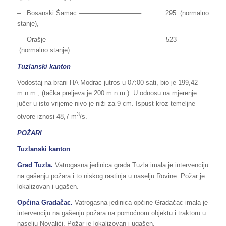
– Bosanski Šamac —————————– 295 (normalno
stanje),
– Orašje —————————————— 523
(normalno stanje).
Tuzlanski kanton
Vodostaj na brani HA Modrac jutros u 07:00 sati, bio je 199,42
m.n.m., (tačka preljeva je 200 m.n.m.). U odnosu na mjerenje
jučer u isto vrijeme nivo je niži za 9 cm. Ispust kroz temeljne
3
otvore iznosi 48,7 m
/s.
POŽARI
Tuzlanski kanton
Grad Tuzla.
Vatrogasna jedinica grada Tuzla imala je intervenciju
na gašenju požara i to niskog rastinja u naselju Rovine. Požar je
lokalizovan i ugašen.
Općina Gradačac.
Vatrogasna jedinica općine Gradačac imala je
intervenciju na gašenju požara na pomoćnom objektu i traktoru u
naselju Novalići. Požar je lokalizovan i ugašen.