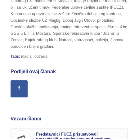
U potragu za mladićem iz Maglaja, koja je trajala četrnaest dana,
bili su uključeni timovi Federalne uprave civilne zaštite (FUCZ),
Kantonalna uprava civilne zaštite Zeničko-dobojskog kantona,
Općinske službe CZ Maglaj, Doboj Jug i Olovo, pripadnici
Gorskih službi spašavanja, ronioci Interventne spasilačke službe
GSS u BiH iz Mostara, Sportsko-rekreativni kluba “Bosna” iz
Zenice, Kajak-rafting klub “Natron”, vatrogasci, policija, članovi
porodice i brojni građani.
Tags:
maglaj
,
potraga
Podijeli ovaj članak
Vezani članci
Predstavnici FUCZ prisustvovali
prezentaciji o poplavama pod nazivom