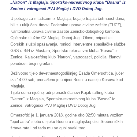
„Natron“ iz Maglaja, Sportsko-rekreativnog kluba “Bosna” iz
Zenice i vatrogasci PVJ Maglaj i DVD Doboj Jug.
U potragu za mladićem iz Maglaja, koja je trajala četrnaest dana,
bili su uključeni timovi Federalne uprave civilne zaštite (FUCZ),
Kantonalna uprava civilne zaštite Zeničko-dobojskog kantona,
Općinske službe CZ Maglaj, Doboj Jug i Olovo, pripadnici
Gorskih službi spašavanja, ronioci Interventne spasilačke službe
GSS u BiH iz Mostara, Sportsko-rekreativni kluba “Bosna” iz
Zenice, Kajak-rafting klub “Natron”, vatrogasci, policija, članovi
porodice i brojni građani.
Beživotno tijelo devetnaestogodišnjeg Esada Omersoftića, jučer
iza 14:00 sati, pronađeno je u rijeci Bosni u naselju Kosova kod
Maglaja.
Tijelo su na riječnoj adi pronašli članovi Kajak-rafting kluba
“Natron” iz Maglaja, Sportsko-rekreativnog kluba “Bosna” iz
Zenice, vatrogasci PVJ Maglaj i DVD Doboj Jug.
Omersoftić je 1. januara 2018. godine oko 02:50 minuta vozilom
“opel astra” sletio u rijeku Bosnu u maglajskoj ulici Srebreničkih
žrtava rata i od tada mu se gubi svaki trag.