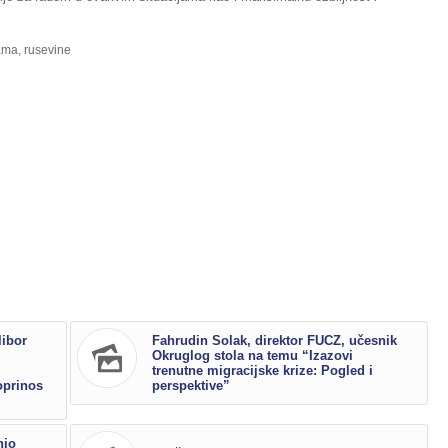
ama
,
rusevine
libor
Fahrudin Solak, direktor FUCZ, učesnik
Okruglog stola na temu “Izazovi
trenutne migracijske krize: Pogled i
oprinos
perspektive”
nio