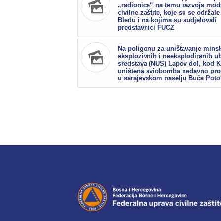
„radionice“ na temu razvoja mod
civilne zaštite, koje su se održale
Bledu i na kojima su sudjelovali
predstavnici FUCZ
Na poligonu za uništavanje mins
eksplozivnih i neeksplodiranih ub
sredstava (NUS) Lapov dol, kod K
uništena aviobomba nedavno pr
u sarajevskom naselju Buča Poto