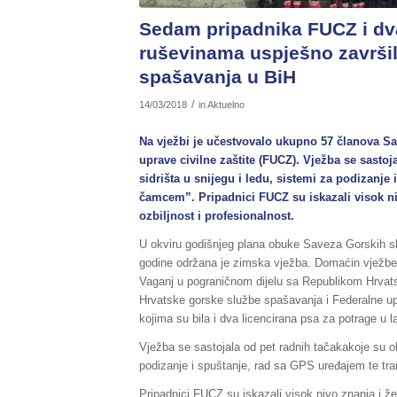
Sedam pripadnika FUCZ i dva
ruševinama uspješno završil
spašavanja u BiH
/
14/03/2018
in
Aktuelno
Na vježbi je učestvovalo ukupno 57 članova S
uprave civilne zaštite (FUCZ). Vježba se sasto
sidrišta u snijegu i ledu, sistemi za podizanje
čamcem”. Pripadnici FUCZ su iskazali visok n
ozbiljnost i profesionalnost.
U okviru godišnjeg plana obuke Saveza Gorskih sl
godine održana je zimska vježba. Domaćin vježbe b
Vaganj u pograničnom dijelu sa Republikom Hrva
Hrvatske gorske službe spašavanja i Federalne up
kojima su bila i dva licencirana psa za potrage u 
Vježba se sastojala od pet radnih tačakakoje su ob
podizanje i spuštanje, rad sa GPS uređajem te tr
Pripadnici FUCZ su iskazali visok nivo znanja i ž