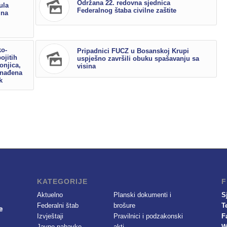
Održana 22. redovna sjednica
ula
Federalnog štaba civilne zaštite
 na
ko-
Pripadnici FUCZ u Bosanskoj Krupi
ojitih
uspješno završili obuku spašavanju sa
onjica,
visina
onađena
k
KATEGORIJE
F
Aktuelno
Planski dokumenti i
S
Federalni štab
brošure
T
Izvještaji
Pravilnici i podzakonski
F
Javne nabavke
akti
W