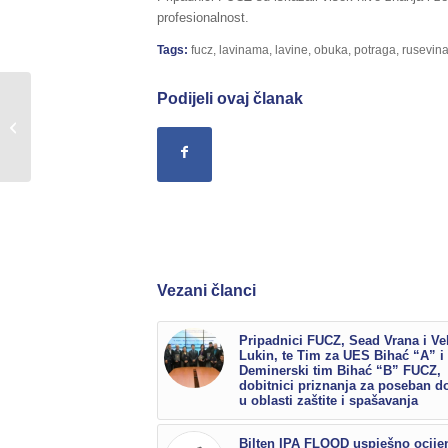
profesionalnost.
Tags:
fucz
,
lavinama
,
lavine
,
obuka
,
potraga
,
rusevin
Podijeli ovaj članak
Sažetak redovnog izvještaja o stanju
u Federaciji BiH, za dane
13./14.03.2018.godine,...
Vezani članci
Pripadnici FUCZ, Sead Vrana i Ve
Lukin, te Tim za UES Bihać “A” i
Deminerski tim Bihać “B” FUCZ,
dobitnici priznanja za poseban d
u oblasti zaštite i spašavanja
Bilten IPA FLOOD uspješno ocije