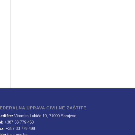
EDERALNA UPRAVA CIVILNE ZAŠTITE
jedište:
Vitomira Lukića 10, 71000 Sarajevo
el:
+387 33 779 450
ax:
+387 33 779 499
eb:
fucz.gov.ba