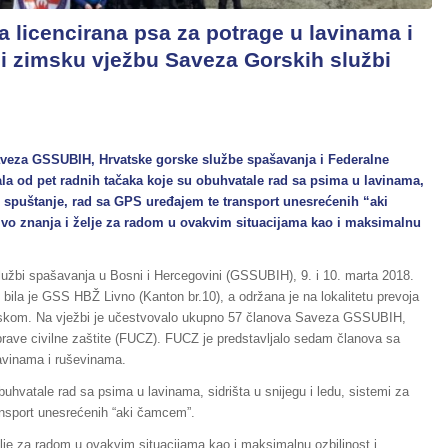
 licencirana psa za potrage u lavinama i
i zimsku vježbu Saveza Gorskih službi
aveza GSSUBIH, Hrvatske gorske službe spašavanja i Federalne
jala od pet radnih tačaka koje su obuhvatale rad sa psima u lavinama,
 i spuštanje, rad sa GPS uređajem te transport unesrećenih “aki
ivo znanja i želje za radom u ovakvim situacijama kao i maksimalnu
užbi spašavanja u Bosni i Hercegovini (GSSUBIH), 9. i 10. marta 2018.
ila je GSS HBŽ Livno (Kanton br.10), a održana je na lokalitetu prevoja
tskom. Na vježbi je učestvovalo ukupno 57 članova Saveza GSSUBIH,
rave civilne zaštite (FUCZ). FUCZ je predstavljalo sedam članova sa
lavinama i ruševinama.
uhvatale rad sa psima u lavinama, sidrišta u snijegu i ledu, sistemi za
ansport unesrećenih “aki čamcem”.
elje za radom u ovakvim situacijama kao i maksimalnu ozbiljnost i