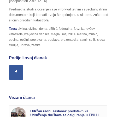
{loadposition 2015-12-14}
Predmetna studija ocijenjenja je vrlo kvalitetnim i sveobuhvatnim
dokumentom koji će naći svoju širu primjenu u sistemu zaštite od
sličnih prirodnih katastrofa.
Tags:
civilna
,
civilne
,
dema
,
džihić
,
federalna
,
fucz
,
kanevčev
,
katastrofa
,
kraljevina danske
,
maglaj
,
maj 2014
,
marina
,
muhic
,
opcina
,
općini
,
poplavama
,
poplave
,
prezentacija
,
samir
,
sefik
,
slucaj
,
studija
,
uprava
,
zaštite
Podijeli ovaj članak
Vezani članci
Održan radni sastanak predstavnika
Udruženja društava za osiguranje u FBiH i