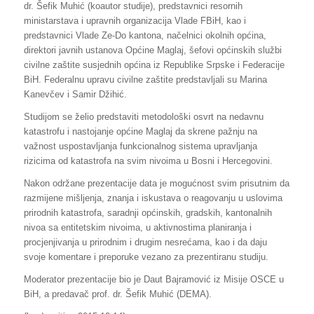
dr. Šefik Muhić (koautor studije), predstavnici resornih
ministarstava i upravnih organizacija Vlade FBiH, kao i
predstavnici Vlade Ze-Do kantona, načelnici okolnih općina,
direktori javnih ustanova Općine Maglaj, šefovi općinskih službi
civilne zaštite susjednih općina iz Republike Srpske i Federacije
BiH. Federalnu upravu civilne zaštite predstavljali su Marina
Kanevčev i Samir Džihić.
Studijom se želio predstaviti metodološki osvrt na nedavnu
katastrofu i nastojanje općine Maglaj da skrene pažnju na
važnost uspostavljanja funkcionalnog sistema upravljanja
rizicima od katastrofa na svim nivoima u Bosni i Hercegovini.
Nakon održane prezentacije data je mogućnost svim prisutnim da
razmijene mišljenja, znanja i iskustava o reagovanju u uslovima
prirodnih katastrofa, saradnji općinskih, gradskih, kantonalnih
nivoa sa entitetskim nivoima, u aktivnostima planiranja i
procjenjivanja u prirodnim i drugim nesrećama, kao i da daju
svoje komentare i preporuke vezano za prezentiranu studiju.
Moderator prezentacije bio je Daut Bajramović iz Misije OSCE u
BiH, a predavač prof. dr. Šefik Muhić (DEMA).