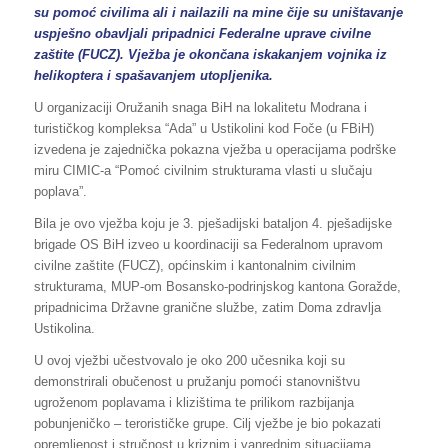
su pomoć civilima ali i nailazili na mine čije su uništavanje
uspješno obavljali pripadnici Federalne uprave civilne
zaštite (FUCZ). Vježba je okončana iskakanjem vojnika iz
helikoptera i spašavanjem utopljenika.
U organizaciji Oružanih snaga BiH na lokalitetu Modrana i
turističkog kompleksa “Ada” u Ustikolini kod Foče (u FBiH)
izvedena je zajednička pokazna vježba u operacijama podrške
miru CIMIC-a “Pomoć civilnim strukturama vlasti u slučaju
poplava”.
Bila je ovo vježba koju je 3. pješadijski bataljon 4. pješadijske
brigade OS BiH izveo u koordinaciji sa Federalnom upravom
civilne zaštite (FUCZ), općinskim i kantonalnim civilnim
strukturama, MUP-om Bosansko-podrinjskog kantona Goražde,
pripadnicima Državne granične službe, zatim Doma zdravlja
Ustikolina.
U ovoj vježbi učestvovalo je oko 200 učesnika koji su
demonstrirali obučenost u pružanju pomoći stanovništvu
ugroženom poplavama i klizištima te prilikom razbijanja
pobunjeničko – terorističke grupe. Cilj vježbe je bio pokazati
opremljenost i stručnost u kriznim i vanrednim situacijama.