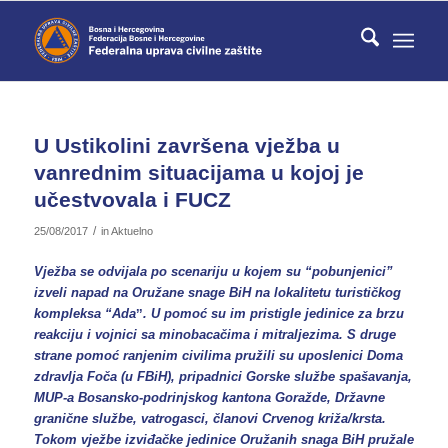
U Ustikolini završena vježba u
vanrednim situacijama u kojoj je
učestvovala i FUCZ
/
25/08/2017
in
Aktuelno
Vježba se odvijala po scenariju u kojem su “pobunjenici”
izveli napad na Oružane snage BiH na lokalitetu turističkog
kompleksa “Adaˮ. U pomoć su im pristigle jedinice za brzu
reakciju i vojnici sa minobacačima i mitraljezima. S druge
strane pomoć ranjenim civilima pružili su uposlenici Doma
zdravlja Foča (u FBiH), pripadnici Gorske službe spašavanja,
MUP-a Bosansko-podrinjskog kantona Goražde, Državne
granične službe, vatrogasci, članovi Crvenog križa/krsta.
Tokom vježbe izviđačke jedinice Oružanih snaga BiH pružale