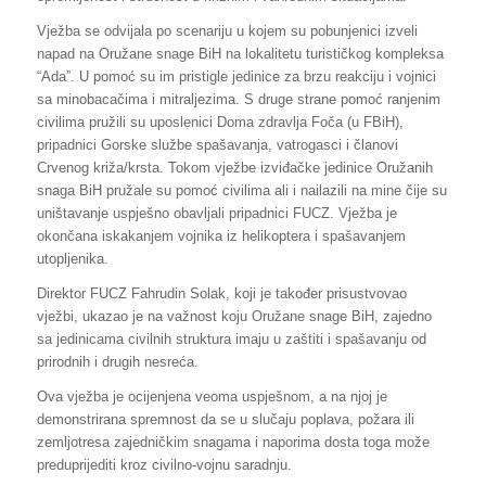
Vježba se odvijala po scenariju u kojem su pobunjenici izveli
napad na Oružane snage BiH na lokalitetu turističkog kompleksa
“Adaˮ. U pomoć su im pristigle jedinice za brzu reakciju i vojnici
sa minobacačima i mitraljezima. S druge strane pomoć ranjenim
civilima pružili su uposlenici Doma zdravlja Foča (u FBiH),
pripadnici Gorske službe spašavanja, vatrogasci i članovi
Crvenog križa/krsta. Tokom vježbe izviđačke jedinice Oružanih
snaga BiH pružale su pomoć civilima ali i nailazili na mine čije su
uništavanje uspješno obavljali pripadnici FUCZ. Vježba je
okončana iskakanjem vojnika iz helikoptera i spašavanjem
utopljenika.
Direktor FUCZ Fahrudin Solak, koji je također prisustvovao
vježbi, ukazao je na važnost koju Oružane snage BiH, zajedno
sa jedinicama civilnih struktura imaju u zaštiti i spašavanju od
prirodnih i drugih nesreća.
Ova vježba je ocijenjena veoma uspješnom, a na njoj je
demonstrirana spremnost da se u slučaju poplava, požara ili
zemljotresa zajedničkim snagama i naporima dosta toga može
preduprijediti kroz civilno-vojnu saradnju.