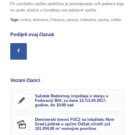
Po završetku vježbe upriličeno je postrojavanje svih jedinica koje
su uzele učešće u izvođenju ove pokazne vježbe.
Tags:
civilna
,
federalna
,
Pokazna
,
uprava
,
Ustikolina
,
vjezba
,
zaštita
Podijeli ovaj članak
Vezani članci
Sažetak Redovnog izvještaja o stanju u
Federaciji BiH, za dane 12./13.04.2017.
godine, do 10:00 sati
Deminerski timovi FUCZ na lokalitetu Novi
Grad-Lještrak u općini Odžak očistili još
101.054,00 m² sumnjive površine