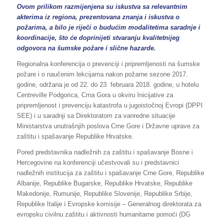
Ovom prilikom razmijenjena su iskustva sa relevantnim
akterima iz regiona, prezentovana znanja i iskustva o
požarima, a bilo je riječi o budućim modalitetima saradnje i
koordinacije, što će doprinijeti stvaranju kvalitetnijeg
odgovora na šumske požare i slične hazarde.
Regionalna konferencija o prevenciji i pripremljenosti na šumske
požare i o naučenim lekcijama nakon požarne sezone 2017.
godine, održana je od 22. do 23. februara 2018. godine, u hotelu
Centreville Podgorica, Crna Gora u okviru Inicijative za
pripremljenost i prevenciju katastrofa u jugoistočnoj Evropi (DPPI
SEE) i u saradnji sa Direktoratom za vanredne situacije
Ministarstva unutrašnjih poslova Crne Gore i Državne uprave za
zaštitu i spašavanje Republike Hrvatske.
Pored predstavnika nadležnih za zaštitu i spašavanje Bosne i
Hercegovine na konferenciji učestvovali su i predstavnici
nadležnih institucija za zaštitu i spašavanje Crne Gore, Republike
Albanije, Republike Bugarske, Republike Hrvatske, Republike
Makedonije, Rumunije, Republike Slovenije, Republike Srbije,
Republike Italije i Evropske komisije – Generalnog direktorata za
evropsku civilnu zaštitu i aktivnosti humanitarne pomoći (DG