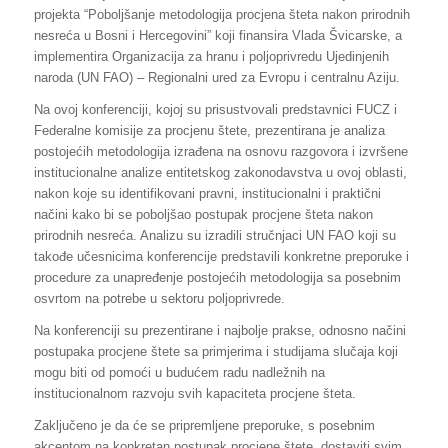
projekta “Poboljšanje metodologija procjena šteta nakon prirodnih
nesreća u Bosni i Hercegovini” koji finansira Vlada Švicarske, a
implementira Organizacija za hranu i poljoprivredu Ujedinjenih
naroda (UN FAO) – Regionalni ured za Evropu i centralnu Aziju.
Na ovoj konferenciji, kojoj su prisustvovali predstavnici FUCZ i
Federalne komisije za procjenu štete, prezentirana je analiza
postojećih metodologija izrađena na osnovu razgovora i izvršene
institucionalne analize entitetskog zakonodavstva u ovoj oblasti,
nakon koje su identifikovani pravni, institucionalni i praktični
načini kako bi se poboljšao postupak procjene šteta nakon
prirodnih nesreća. Analizu su izradili stručnjaci UN FAO koji su
takođe učesnicima konferencije predstavili konkretne preporuke i
procedure za unapređenje postojećih metodologija sa posebnim
osvrtom na potrebe u sektoru poljoprivrede.
Na konferenciji su prezentirane i najbolje prakse, odnosno načini
postupaka procjene štete sa primjerima i studijama slučaja koji
mogu biti od pomoći u budućem radu nadležnih na
institucionalnom razvoju svih kapaciteta procjene šteta.
Zaključeno je da će se pripremljene preporuke, s posebnim
akcentom na konkretan postupak procjene štete, dostaviti svim