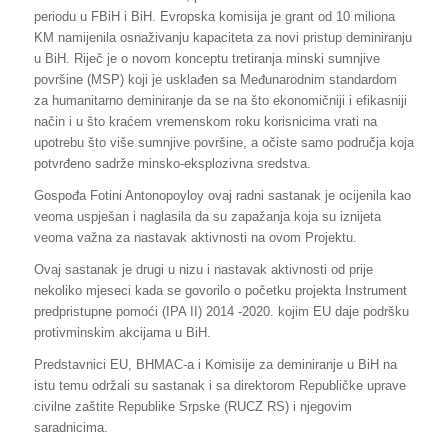
periodu u FBiH i BiH. Evropska komisija je grant od 10 miliona
KM namijenila osnaživanju kapaciteta za novi pristup deminiranju
u BiH. Riječ je o novom konceptu tretiranja minski sumnjive
površine (MSP) koji je usklađen sa Međunarodnim standardom
za humanitarno deminiranje da se na što ekonomičniji i efikasniji
način i u što kraćem vremenskom roku korisnicima vrati na
upotrebu što više sumnjive površine, a očiste samo područja koja
potvrđeno sadrže minsko-eksplozivna sredstva.
Gospođa Fotini Antonopoyloy ovaj radni sastanak je ocijenila kao
veoma uspješan i naglasila da su zapažanja koja su iznijeta
veoma važna za nastavak aktivnosti na ovom Projektu.
Ovaj sastanak je drugi u nizu i nastavak aktivnosti od prije
nekoliko mjeseci kada se govorilo o početku projekta Instrument
predpristupne pomoći (IPA II) 2014 -2020. kojim EU daje podršku
protivminskim akcijama u BiH.
Predstavnici EU, BHMAC-a i Komisije za deminiranje u BiH na
istu temu održali su sastanak i sa direktorom Republičke uprave
civilne zaštite Republike Srpske (RUCZ RS) i njegovim
saradnicima.