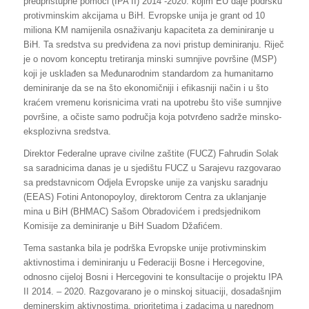
predpristupne pomoći (IPA II) 2014 -2020. kojim EU daje podršku
protivminskim akcijama u BiH. Evropske unija je grant od 10
miliona KM namijenila osnaživanju kapaciteta za deminiranje u
BiH. Ta sredstva su predviđena za novi pristup deminiranju. Riječ
je o novom konceptu tretiranja minski sumnjive površine (MSP)
koji je usklađen sa Međunarodnim standardom za humanitarno
deminiranje da se na što ekonomičniji i efikasniji način i u što
kraćem vremenu korisnicima vrati na upotrebu što više sumnjive
površine, a očiste samo područja koja potvrđeno sadrže minsko-
eksplozivna sredstva.
Direktor Federalne uprave civilne zaštite (FUCZ) Fahrudin Solak
sa saradnicima danas je u sjedištu FUCZ u Sarajevu razgovarao
sa predstavnicom Odjela Evropske unije za vanjsku saradnju
(EEAS) Fotini Antonopoyloy, direktorom Centra za uklanjanje
mina u BiH (BHMAC) Sašom Obradovićem i predsjednikom
Komisije za deminiranje u BiH Suadom Džafićem.
Tema sastanka bila je podrška Evropske unije protivminskim
aktivnostima i deminiranju u Federaciji Bosne i Hercegovine,
odnosno cijeloj Bosni i Hercegovini te konsultacije o projektu IPA
II 2014. – 2020. Razgovarano je o minskoj situaciji, dosadašnjim
deminerskim aktivnostima, prioritetima i zadacima u narednom